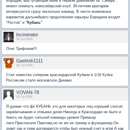
Бородин, выступающий ныне в первом дивизионе за "Сибирь",
может покинуть новосибирский клуб. 30-летним вратарем
интересуется сразу несколько команд. В число возможных
вариантов дальнейшего продолжения карьеры Бородина входят
"Ростов" и
"Кубань"
.
Incinerator
08 Jul 2008
Олег Трифонов!!!
Gashish1111
08 Jul 2008
Стал известен соперник краснодарской Кубани в 1/16 Кубка
России,им стало московское Динамо.
VOVAN-78
08 Jul 2008
Я думаю что фк КУБАНЬ это для некоторых лиц хороший способ
зарабатывания и отмывки денег.Никогда в Краснодаре не было и
боюсь не будет сильной команды уровня Премьер
лиги.Пригласили Павлова,но он же не тренер а функционер.Он
знает как и скем договарится,чтобы был нужный счет в игре.А как