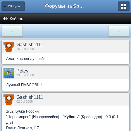
Форумы на Sportbox.ru
← ФК Кубань Краснодар
ФК Кубань
«
»
Gashish1111
26 Jun 2008
Алан Касаев лучший!
Petey
29 Jun 2008
Лучший ПАВЛОВ!!!!
Gashish1111
02 Jul 2008
1/32 Кубка России.
"Черноморец" (Новороссийск) -
"Кубань"
(Краснодар) - 0:0 (0:1
д.в)
Голы: Ленгиел,117.