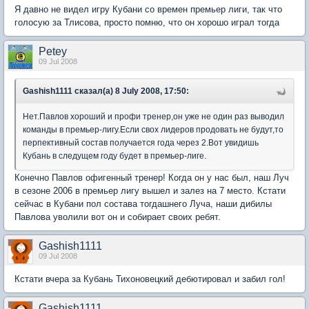
Я давно не видел игру Кубани со времен премьер лиги, так что
голосую за Тлисова, просто помню, что он хорошо играл тогда
Petey
09 Jul 2008
Gashish1111 сказал(а) 8 July 2008, 17:50:
Нет.Павлов хороший и профи тренер,он уже не один раз выводил
команды в премьер-лигу.Если свох лидеров продовать не будут,то
перпективный состав получается года через 2.Вот увидишь
Кубань в следущем году будет в премьер-лиге.
Конечно Павлов офигенный тренер! Когда он у нас был, наш Луч
в сезоне 2006 в премьер лигу вышел и залез на 7 место. Кстати
сейчас в Кубани пол состава тогдашнего Луча, наши дибилы
Павлова уволили вот он и собирает своих ребят.
Gashish1111
09 Jul 2008
Кстати вчера за Кубань Тихоновецкий дебютировал и забил гол!
Gashish1111