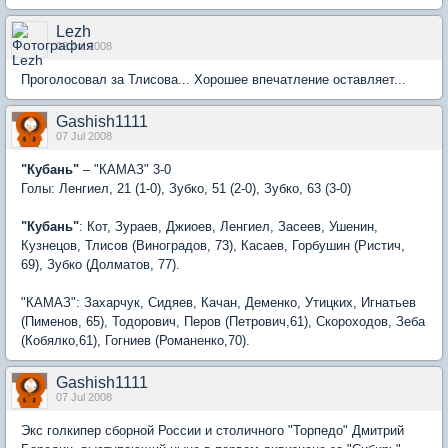
Lezh
02 Jul 2008
Проголосовал за Тлисова... Хорошее впечатление оставляет...
Gashish1111
07 Jul 2008
"Кубань"
– "КАМАЗ" 3-0
Голы: Ленгиел, 21 (1-0), Зубко, 51 (2-0), Зубко, 63 (3-0)
"Кубань"
: Кот, Зураев, Джиоев, Ленгиел, Засеев, Ушенин,
Кузнецов, Тлисов (Виноградов, 73), Касаев, Горбушин (Ристич,
69), Зубко (Долматов, 77).
"КАМАЗ": Захарчук, Сидяев, Качан, Деменко, Утицких, Игнатьев
(Пименов, 65), Тодорович, Перов (Петрович,61), Скороходов, Зеба
(Кобялко,61), Гогниев (Романенко,70).
Gashish1111
07 Jul 2008
Экс голкипер сборной России и столичного "Торпедо" Дмитрий