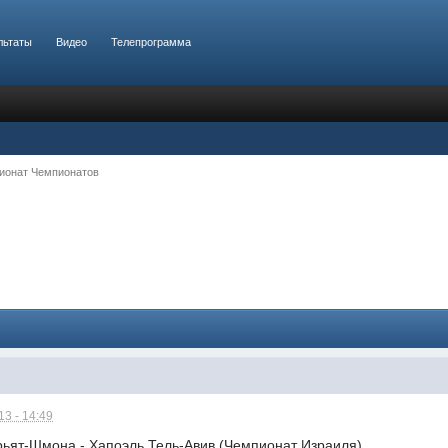
льтаты
Видео
Телепрограмма
ионат Чемпионатов
3 - 14:49
ирьят-Шмона - Хапоэль Тель-Авив (Чемпионат Израиля)