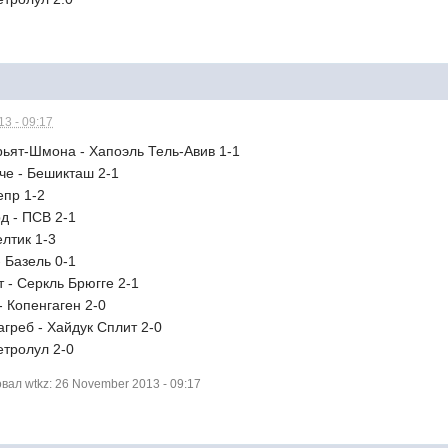
3 - 09:17
рьят-Шмона - Хапоэль Тель-Авив 1-1
че - Бешикташ 2-1
епр 1-2
д - ПСВ 2-1
елтик 1-3
- Базель 0-1
т - Серкль Брюгге 2-1
- Копенгаген 2-0
агреб - Хайдук Сплит 2-0
етролул 2-0
ал wtkz: 26 November 2013 - 09:17