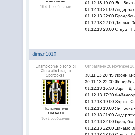
01.12.13 19:00 Янг Бойз 
16751 сообщений
01.12.13 21:00 Андерлех
01.12.13 22:00 Брондбю 
01.12.13 22:00 Динамо З
01.12.13 23:00 Стяуа - П
diman1010
Champ-come lo sono io!
Отправлено
26 November 201
Gioca alla League
30.11.13 20:45 Ирони Ки
Sportboksa!
30.11.13 22:00 Фенербах
01.12.13 15:30 Заря - Дн
01.12.13 17:30 Фейеноор
01.12.13 19:00 Хартс - С
01.12.13 19:00 Янг Бойз 
Пользователи
01.12.13 21:00 Андерлех
3072 сообщений
01.12.13 22:00 Брондбю 
01.12.13 22:00 Динамо З
01.12.13 23:00 Стяуа - П