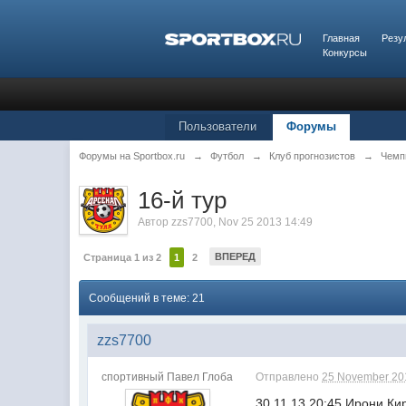
Главная
Резу
Конкурсы
Пользователи
Форумы
Форумы на Sportbox.ru
→
Футбол
→
Клуб прогнозистов
→
Чемп
16-й тур
Автор
zzs7700
,
Nov 25 2013 14:49
ВПЕРЕД
Страница 1 из 2
1
2
Сообщений в теме: 21
zzs7700
спортивный Павел Глоба
Отправлено
25 November 201
30.11.13 20:45 Ирони К