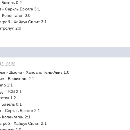
- Базель 0:2
т - Серкль Брюгге 3:1
- Копенгаген 0:0
агреб - Хайдук Сплит 3:1
етролул 2:0
3 - 05:50
рьят-Шмона - Хапоэль Тель-Авив 1:0
че - Бешикташ 2:1
епр 1:1
д - ПСВ 2:1
елтик 1:2
- Базель 0:1
т - Серкль Брюгге 2:1
- Копенгаген 2:1
агреб - Хайдук Сплит 2:1
етролул 2:0