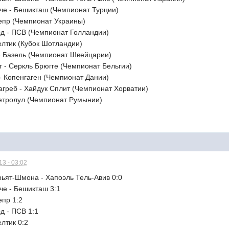
хче - Бешикташ (Чемпионат Турции)
непр (Чемпионат Украины)
рд - ПСВ (Чемпионат Голландии)
Селтик (Кубок Шотландии)
 - Базель (Чемпионат Швейцарии)
т - Серкль Брюгге (Чемпионат Бельгии)
- Копенгаген (Чемпионат Дании)
агреб - Хайдук Сплит (Чемпионат Хорватии)
Петролул (Чемпионат Румынии)
3 - 03:02
рьят-Шмона - Хапоэль Тель-Авив 0:0
че - Бешикташ 3:1
епр 1:2
д - ПСВ 1:1
елтик 0:2