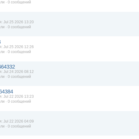
ли · 0 сообщений
: Jul 25 2026 13:20
ли · 0 сообщений
3
: Jul 25 2026 12:26
ли · 0 сообщений
464332
: Jul 24 2026 08:12
ли · 0 сообщений
64384
: Jul 22 2026 13:23
ли · 0 сообщений
: Jul 22 2026 04:09
ли · 0 сообщений