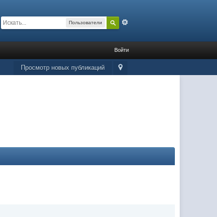
Расширенный
Пользователи
Войти
Просмотр новых публикаций