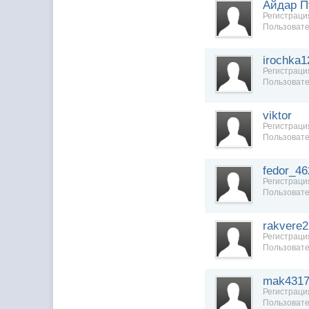
Айдар П
Регистрация
Пользовате
irochka
Регистрация
Пользовате
viktor
Регистрация
Пользовате
fedor_4
Регистрация
Пользовате
rakvere
Регистрация
Пользовате
mak431
Регистрация
Пользовате