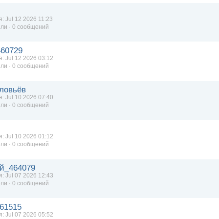
: Jul 12 2026 11:23
ли · 0 сообщений
60729
: Jul 12 2026 03:12
ли · 0 сообщений
ловьёв
: Jul 10 2026 07:40
ли · 0 сообщений
: Jul 10 2026 01:12
ли · 0 сообщений
й_464079
: Jul 07 2026 12:43
ли · 0 сообщений
461515
: Jul 07 2026 05:52