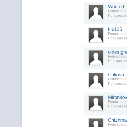
Wanted
Регистрация
Пользовате
kiu125
Регистрация
Пользовате
oldestgr
Регистрация
Пользовате
Calipso
Регистрация
Пользовате
Mitonko
Регистрация
Пользовате
Chizhma
Регистрация