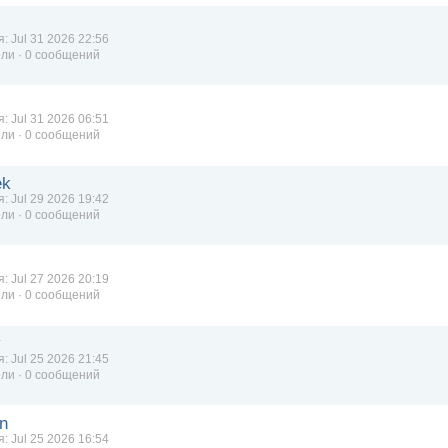
: Jul 31 2026 22:56
ли · 0 сообщений
: Jul 31 2026 06:51
ли · 0 сообщений
ek
: Jul 29 2026 19:42
ли · 0 сообщений
: Jul 27 2026 20:19
ли · 0 сообщений
v
: Jul 25 2026 21:45
ли · 0 сообщений
n
: Jul 25 2026 16:54