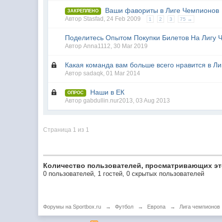
Ваши фавориты в Лиге Чемпионов
ЗАКРЕПЛЕНО
Автор
Stasfad
,
24 Feb 2009
1
2
3
75 →
Поделитесь Опытом Покупки Билетов На Лигу 
Автор
Anna1112
,
30 Mar 2019
Какая команда вам больше всего нравится в Л
Автор
sadaqk
,
01 Mar 2014
Наши в ЕК
ОПРОС
Автор
gabdullin.nur2013
,
03 Aug 2013
Страница 1 из 1
Количество пользователей, просматривающих эт
0 пользователей, 1 гостей, 0 скрытых пользователей
Форумы на Sportbox.ru
→
Футбол
→
Европа
→
Лига чемпионов