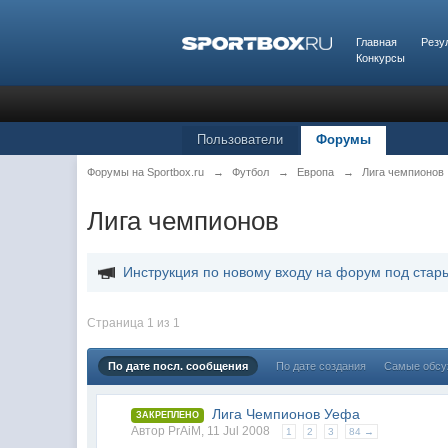
Главная
Резу
Конкурсы
Пользователи
Форумы
Форумы на Sportbox.ru
→
Футбол
→
Европа
→
Лига чемпионов
Лига чемпионов
Инструкция по новому входу на форум под стар
Страница 1 из 1
По дате посл. сообщения
По дате создания
Самые обс
Лига Чемпионов Уефа
ЗАКРЕПЛЕНО
Автор
PrAiM
,
11 Jul 2008
1
2
3
84 →