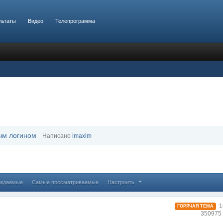
льтаты
Видео
Телепрограмма
ым логином
Написано
imaxim
уждаемые
Самые просматриваемые
Настроить
1
ГОРЯЧАЯ ТЕМА
350975