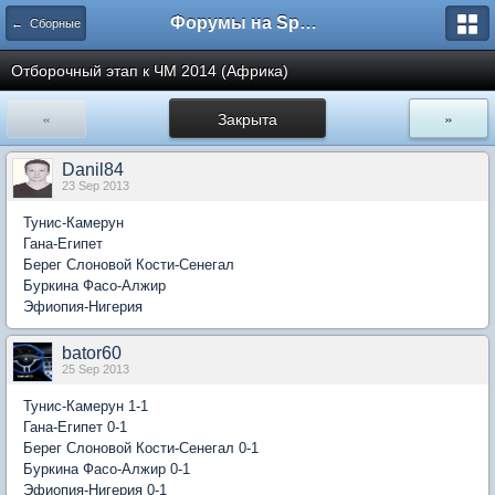
Форумы на Sportbox.ru
← Сборные
Отборочный этап к ЧМ 2014 (Африка)
«
Закрыта
»
Danil84
23 Sep 2013
Тунис-Камерун
Гана-Египет
Берег Слоновой Кости-Сенегал
Буркина Фасо-Алжир
Эфиопия-Нигерия
bator60
25 Sep 2013
Тунис-Камерун 1-1
Гана-Египет 0-1
Берег Слоновой Кости-Сенегал 0-1
Буркина Фасо-Алжир 0-1
Эфиопия-Нигерия 0-1