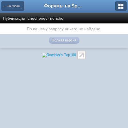
Форумы на Sportbox.ru
← На главную
Публикации -chechenec- nohcho
По вашему запросу ничего не найдено.
Полная версия