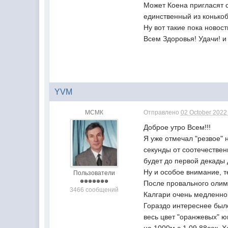
Может Коена пригласят 
единственный из конькоб
Ну вот такие пока новост
Всем Здоровья! Удачи! и 
YVM
МСМК
Отправлено
02 October 2022 
Доброе утро Всем!!!
Я уже отмечал "резвое" 
секунды от соотечествен
будет до первой декады 
Ну и особое внимание, т
Пользователи
После провального олимп
3466 сообщений
Калгари очень медленно,
Гораздо интереснее было
весь цвет "оранжевых" 