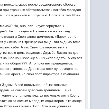
на поехала сразу после среднегорного сбора в
ии при странных обстоятельствах погибла молодая
м. Вот и рванули в Колумбию. Побегала там Ирен
 мамой? Но, она, планирует вернуться к
т? Так что ждём и Наталью снова на льду!!!.
лектован и Свен занял должность «Директор по
ия у Свена нет, тренерской лицензии видимо тоже.
 только себе. А так Свен Крамер-это имя в
вучил свою цель-разделить Джумбо-Висма на две
 на шее конькобежцев и их «хлеб едят». А что вот
а и на оборот??? А то пока нет прецедентов.
сновного спонсора Директора сети супермаркетов
шний арест, но свой пост Директора в компании
ан Эрдом. А всё остальное –обывательские
еердам не совсем довольна тренингом. Её не
 конечно она привыкла, за несколько лет к Коену
 кататься за самым молодым спринтером в команде
е Ютту выкатывать. Вот Ютта и не успевает.