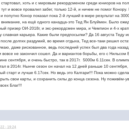
р стартовал, хоть и с мировым рекордсменом среди юниоров на п
тут и вовсе провалил забег, только 12-й, и ничем не помог Конору.
 и попутно Конор показал пока 2-й лучший в мире результат на 300
 внимание, на ещё одного канадца-это Тед Ян Блуймен. Было ожида
ный призер ОИ-2018г, и экс-рекордсмен мира, и Чемпион и 4-х кр
у славная карьера. Какие были предпосылки? Да 16 августа Теду ис
после долгих раздумий, во время отдыха, Тед все-таки решил оста
умаю, даже рискованное, ведь последний успех был два года наза
 и вовсе не закончил сошел. Да и вариантов борьбы, его с Нильсом
ине сентября, и очень быстро, так в 2017г. 5000м 6.11сек. В олим
тал в 2014г. Нынче сезон он начал на 12 дней раньше 10 сентября,
ый старт и лучше 6.17сек. Но ведь это Калгари!!! Пока можно сдела
рыть свои карты, и сохранить силы до конца сезона. Ну поживём-у
всех Благ!!!
22 - 19:24