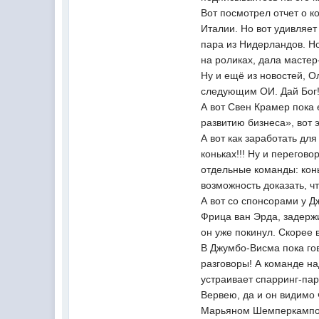
Вот посмотрел отчет о к
Италии. Но вот удивляет
пара из Нидерландов. Н
на роликах, дала мастер
Ну и ещё из новостей, О
следующим ОИ. Дай Бог! 
А вот Свен Крамер пока
развитию бизнеса», вот 
А вот как заработать для
коньках!!! Ну и перегов
отдельные команды: конь
возможность доказать, ч
А вот со спонсорами у Д
Фрица ван Эрда, задерж
он уже покинул. Скорее 
В Джумбо-Висма пока гов
разговоры! А команде на
устраивает спарринг-пар
Вервею, да и он видимо
Марьяном Шемперкампом. 