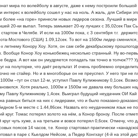
нат мира по волейболу в августе, даже к нему построили большой
 интерес к волейболу сошел у нас на ноль. А жаль, для Сибири э
ем более «на горе» принесли новых лидеров сезона. Лучший в мире
шей 20-ки выпал. Теперь замыкает 20-ку лучших с 35,02сек Пак Сье
 стартом в Челябе. И если на 1000м пока, с 3 сентября т.г. держи
та-Мостового (США) 1.09,12сек. То вот на 1500м лидер сменился, 
х летнему Конору Хоу. Хотя, он сам себе декабрьскому прошлогодне
. Вообще Конор Хоу конькобежец несколько странный. Ну во-первы
е бедра. А вот как он умудряется попадать так точно в толчок??? У
уг на полуторке, что даёт результат. И очень проблемно определи
точно не стайер. Но и в многоборье он не преуспел. У него три не
1000м –тут он стал 12-м, уступил Павлу Кулижникову 0,1сек. Возм
тановился. Хотя реально, 1000м и 1500м не давала ему больших на
ому Павлу Кулижникову 1,4сек. Выиграл будущий неудачник ОИ Кай
в на равных биться на них с лидерами, что и было показано-доказан
бидном 5-м месте с 1.44,86сек. Назвать его неудачником язык не п
ий круг. Томас потерял золото на нём, а Конор бронзу. После отм
 круг чуть хуже, а на третьем и вовсе потерял 0,6сек. Отмечу, что
овых поясов 14 часов, т.е. Конор стартовал практически «канадской
товал в паре с Кьелдом Нейсом, а Педер Конгхауг (4-й на этой д