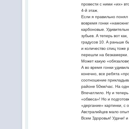
провести с ними «их» вт
4-й этаж.
Если я правильно понял 
вовремя гонки «намокнет
карбоновые. Удивительно
зубьев. А теперь вот ка
градусов 10. А раньше б
и количество спиц тоже 
перешли на безкамерки. 
Может какую «обязаловк
А во время гонки удивил
конечно, все ребята «п
соотношение прикладыва
районе 50км/час. На одн
Впечатлило. Ну и теперь
«обвеса»! Но и подготов
«дергание» картинки, с 
Австралийцев мало опыта
Всем Здоровья! Удачи! и 