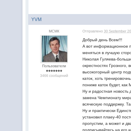
YVM
МСМК
Отправлено
30 September 20
Добрый день Всем!!!
А вот информационное п
меняться в лучшую стор
Николая Гуляева-большие
окрестностях Грозного, 
Пользователи
высокогорный центр подг
3466 сообщений
каток, хоть тренировочн
пониже каток будет, как
Ну и радостная новость
замена Чемпионату мира
всяческую поддержку. Та
Ну и практически Единст
установил плаеу-40 посто
пропустим, а может и дв
подписывайтесь на его к