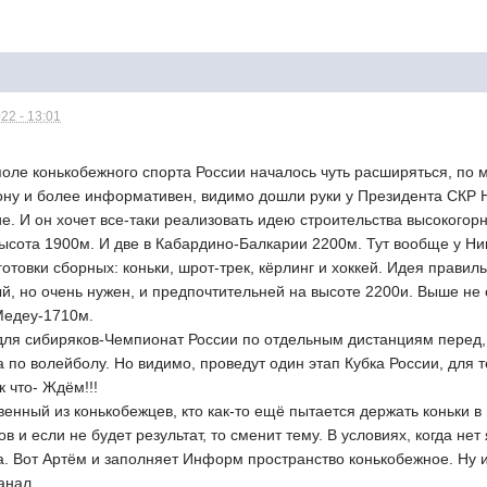
22 - 13:01
оле конькобежного спорта России началось чуть расширяться, по 
ону и более информативен, видимо дошли руки у Президента СКР Н
. И он хочет все-таки реализовать идею строительства высокогорн
высота 1900м. И две в Кабардино-Балкарии 2200м. Тут вообще у Н
отовки сборных: коньки, шрот-трек, кёрлинг и хоккей. Идея правил
ый, но очень нужен, и предпочтительней на высоте 2200и. Выше не 
 Медеу-1710м.
 для сибиряков-Чемпионат России по отдельным дистанциям перед,
 по волейболу. Но видимо, проведут один этап Кубка России, для 
к что- Ждём!!!
венный из конькобежцев, кто как-то ещё пытается держать коньки
в и если не будет результат, то сменит тему. В условиях, когда не
а. Вот Артём и заполняет Информ пространство конькобежное. Ну 
анал.