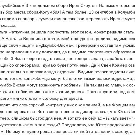
олумбийском 3-х недельном сборе Ирен Схоутен. На высокогорье о
 выбор места сбора-Колумбия! А тем более, 13 сентября в Колумб
о видимо спонсоры сумели финансово заинтересовать Ирен с муже
-классы.
льга Фаткулина решила пропустить этот сезон, может решила стать
А Наталья Воронина стала мамой-правда кого родила, видимо секре
 ещё себя «ищет» в «Джумбо-Висма». Тренерский состав там укомп
это направление ему подходит, да и видимо спортивного образован
 себя 3-4млн. евро в год, он знает, но теперь задача, заработать не
орщик со спонсорами, думаю будет отличный. Да и Свен Крамер оз
ки отдельно и велокоманда отдельно. Видимо велосипедисты сидят
то не только конькобежцы могут быть отличными велосипедистами, 
жумбо-Висма могут возникнуть проблемы. Не так давно главу, их о
ивали по обвинению в «отмывании денег». Пока отпустили под дома
всего «мягко стелют» соломку для ареста.
орят, что спонсорский контракт у них с компанией, а не Фрицем в
до тренироваться. Вот в спорт новостях диктор сказал, что Ютта Л
тнёр, слишком быстро для нее. А вот кто её сейчас «выкатывает»? -
 чувствовал-как она там сзади? Предположу, что Ютте предложили
Но ему то нужно решать вопросы личной готовности к сезону, а н