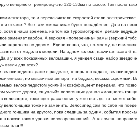
орую вечернюю тренировку-это 120-130км по шоссе. Так после таког
комментатора, то и переключатели скоростей стали электрические.
» и откажет? Все таки «механика» будет понадёжнее. Да и на нес
, хотя в наши времена, на том же Турбомоторном, делали ведущие 
к, всё заменяет карбон. А верхняя «поперечина» рамы (верхний туб
ыли параллельно дороге. Единственно, что, по-моему, не изменилось
разнятся от модели к модели. На одном колесе, насчитал всего 6-т
Да и у всех показанных веломашин, я увидел сзади набор звездочек
у» ввели для всех?
и велосипедисты-даже в разделке, теперь тон задают, велосипеди
рокаченные», но мышечный аппарат на бедрах, весьма скромный. В
емых велосипедистом усилий и коэффициент передачи, что позволя
ом участке дороги, «щуплый» велогонщик догнал «мощного» гонщика
 в велоспорте, тоже идет расслоение-у кого есть дс, тот может се
ку велогонщика тоже не заменить. Велосипед сам по себе не поеде
одного гонщика на другого, пока следишь за одним, события проск
 в показе такого уровня велосоревнований. А так очень понравил
всех Благ!!!