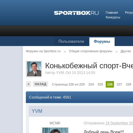
Главная
Резу
Конкурсы
Пользователи
Форумы
Форумы на Sportbox.ru
→
Общие спортивные форумы
→
Другие
Конькобежный спорт-Вче
Автор
YVM
,
Oct 10 2013 14:50
«
НАЗАД
Страница 226 из 229
224
225
226
227
228
Сообщений в теме: 4561
YVM
МСМК
Отправлено
18 September 20
Добрый день Всем!!!