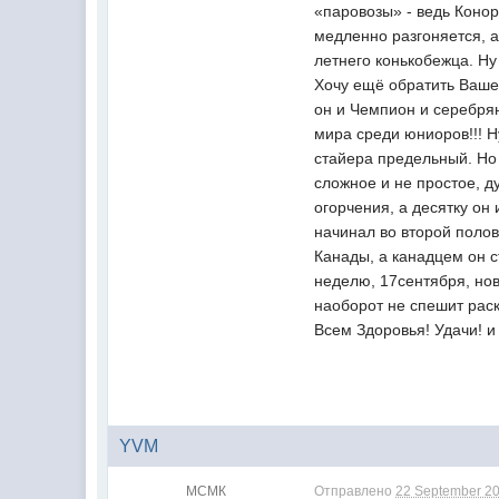
«паровозы» - ведь Коно
медленно разгоняется, а 
летнего конькобежца. Ну
Хочу ещё обратить Ваше
он и Чемпион и серебря
мира среди юниоров!!! Н
стайера предельный. Но 
сложное и не простое, д
огорчения, а десятку он
начинал во второй полов
Канады, а канадцем он с
неделю, 17сентября, нов
наоборот не спешит раск
Всем Здоровья! Удачи! и 
YVM
МСМК
Отправлено
22 September 20