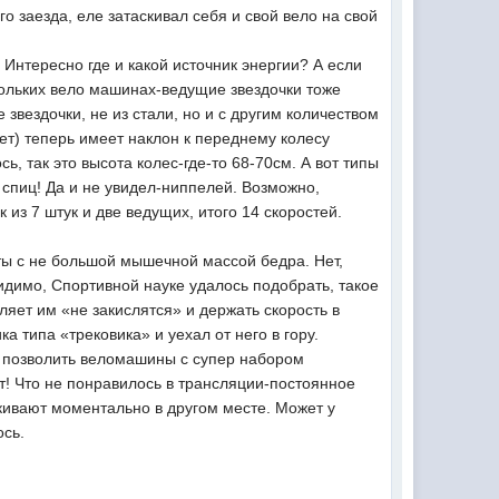
о заезда, еле затаскивал себя и свой вело на свой
 Интересно где и какой источник энергии? А если
кольких вело машинах-ведущие звездочки тоже
звездочки, не из стали, но и с другим количеством
сет) теперь имеет наклон к переднему колесу
, так это высота колес-где-то 68-70см. А вот типы
ь спиц! Да и не увидел-ниппелей. Возможно,
 из 7 штук и две ведущих, итого 14 скоростей.
сты с не большой мышечной массой бедра. Нет,
идимо, Спортивной науке удалось подобрать, такое
ет им «не закислятся» и держать скорость в
 типа «трековика» и уехал от него в гору.
бе позволить веломашины с супер набором
т! Что не понравилось в трансляции-постоянное
акивают моментально в другом месте. Может у
ось.