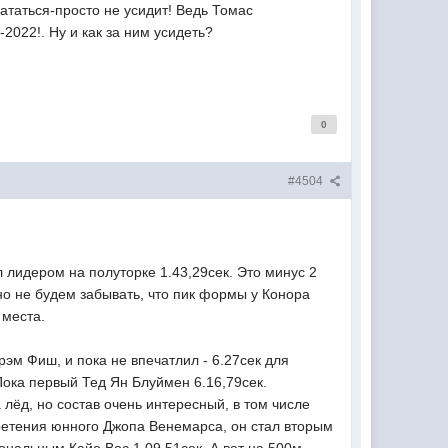
ататься-просто не усидит! Ведь Томас
022!. Ну и как за ним усидеть?
0
#4504
 лидером на полуторке 1.43,29сек. Это минус 2
но не будем забывать, что пик формы у Конора
 места.
эм Фиш, и пока не впечатлил - 6.27сек для
 Пока первый Тед Ян Блуймен 6.16,79сек.
 лёд, но состав очень интересный, в том числе
ретения юнного Джопа Венемарса, он стал вторым