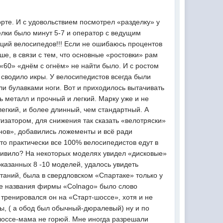
орте. И с удовольствием посмотрел «разделку» у
елки было минут 5-7 и оператор с ведущим
укций велосипедов!!! Если не ошибаюсь процентов
, в связи с тем, что основные «ростовки» рам
 «60» «днём с огнём» не найти было. И с ростом
 сводило икры. У велосипедистов всегда были
ли булавками ноги. Вот и приходилось вытачивать
 металл и прочный и легкий. Марку уже и не
егкий, и более длинный, чем стандартный. А
тизатором, для снижения так сказать «велотряски»
нов», добавились ложементы и всё ради
что практически все 100% велосипедистов едут в
удивило? На некоторых моделях увидел «дисковые»
оказанных 8 -10 моделей, удалось увидеть
таний, была в свердловском «Спартаке» только у
ме названия фирмы «Colnago» было слово
 тренировался он на «Старт-шоссе», хотя и не
цы, ( а обод был обычный-дюралевый) ну и по
шоссе-мама не горюй. Мне иногда разрешали