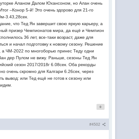
олуторке Аланом Далом Юхансоном, но Алан очень
 Итог –Конор 5-й! Это очень здорово для 21-го
0м-3.43,28сек.
ние, что Тед Ян завершит свою яркую карьеру, а
атный призер Чемпионатов мира, да ещё и Чемпион
полнилось 36 лет, все-таки возраст, даже для
ться и начал подготовку к новому сезону. Решение
д, а ЧМ-2022 по многоборью принес Теду одни
 Ван дер Пулом не вижу. Раньше, сезоны Тед Ян
пийский сезон 2017/2018г 6.08сек. Оба рекорды
 но очень скромно для Калгари 6.26сек, через
ть вывод: или Тед ещё не готов к сезону или
видим.
0
#4502