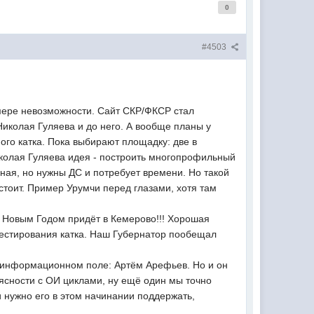
0
#4503
мере невозможности. Сайт СКР/ФКСР стал
иколая Гуляева и до него. А вообще планы у
ого катка. Пока выбирают площадку: две в
иколая Гуляева идея - построить многопрофильный
ьная, но нужны ДС и потребует времени. Но такой
стоит. Пример Урумчи перед глазами, хотя там
 Новым Годом придёт в Кемерово!!! Хорошая
тестирования катка. Наш Губернатор пообещал
 в информационном поле: Артём Арефьев. Но и он
т ясности с ОИ циклами, ну ещё один мы точно
и нужно его в этом начинании поддержать,