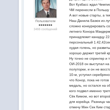
Вот Кузбасс ждал Чемпио
ЧМ перенесли в Польшу и
А вот новые старты, а т
Наш Данила Базюк из луч
Пользователи
сложно конкурировать со
3466 сообщений
летнего Конора Макдермо
принадлежит канадцу 22-
персональный 1.42,42сек
худая голень, но развиты
хорошо держит третий кр
Ну точно не спринтер и 
ОИ-2018 он выступал на 
полуторки, и он не восс
10-м, уступил серебрян
что Конор, пока не гото
медаль, но остался на о
кого подвел именно трет
Сёк Кимом, но вот второй
для корейца. Разница час
отмечу Мин Сек Ким стар