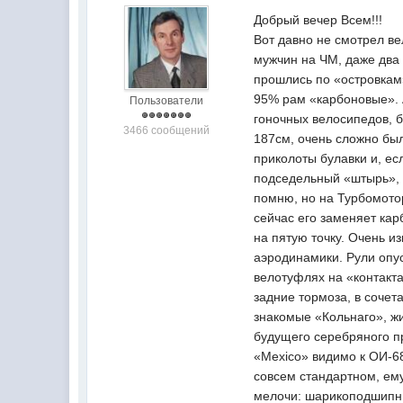
Добрый вечер Всем!!!
Вот давно не смотрел ве
мужчин на ЧМ, даже два 
прошлись по «островкам»
95% рам «карбоновые». 
Пользователи
гоночных велосипедов, б
3466 сообщений
187см, очень сложно был
приколоты булавки и, ес
подседельный «штырь», 
помню, но на Турбомото
сейчас его заменяет кар
на пятую точку. Очень 
аэродинамики. Рули опус
велотуфлях на «контакт
задние тормоза, в сочет
знакомые «Кольнаго», жи
будущего серебряного п
«Мехicо» видимо к ОИ-68
совсем стандартном, ему
мелочи: шарикоподшипни