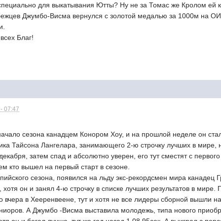
специально для выкатывания Ютты? Ну не за Томас же Кролом ей к
ежцев Джумбо-Висма вернулся с золотой медалью за 1000м на ОИ-2
и.
всех Благ!
- 07:47
начало сезона канадцем Конором Хоу, и на прошлой неделе он стал
ика Тайсона Лангелара, занимающего 2-ю строчку лучших в мире, 
декабря, затем спад и абсолютно уверен, его тут сместят с первого
ем кто вышел на первый старт в сезоне.
ийского сезона, появился на льду экс-рекордсмен мира канадец Гр
 хотя он и занял 4-ю строчку в списке лучших результатов в мире.
 вчера в Хееренвеене, тут и хотя не все лидеры сборной вышли на
юниоров. А Джумбо -Висма выставила молодежь, типа нового приоб