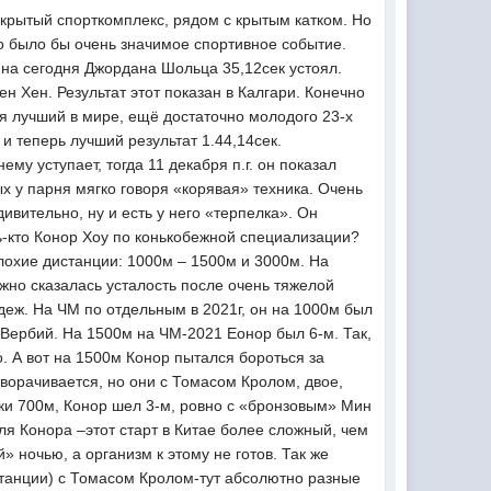
 крытый спорткомплекс, рядом с крытым катком. Но
то было бы очень значимое спортивное событие.
 на сегодня Джордана Шольца 35,12сек устоял.
н Хен. Результат этот показан в Калгари. Конечно
тся лучший в мире, ещё достаточно молодого 23-х
и теперь лучший результат 1.44,14сек.
му уступает, тогда 11 декабря п.г. он показал
х у парня мягко говоря «корявая» техника. Очень
дивительно, ну и есть у него «терпелка». Он
ть-кто Конор Хоу по конькобежной специализации?
 плохие дистанции: 1000м – 1500м и 3000м. На
ожно сказалась усталость после очень тяжелой
деж. На ЧМ по отдельным в 2021г, он на 1000м был
 Вербий. На 1500м на ЧМ-2021 Еонор был 6-м. Так,
о. А вот на 1500м Конор пытался бороться за
оворачивается, но они с Томасом Кролом, двое,
етки 700м, Конор шел 3-м, ровно с «бронзовым» Мин
 для Конора –этот старт в Китае более сложный, чем
» ночью, а организм к этому не готов. Так же
истанции) с Томасом Кролом-тут абсолютно разные