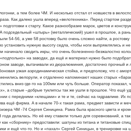
логонки, а тем более ЧМ. И несколько отстал от новшеств в велосп
раза. Как далеко ушла вперед «велотехника». Перед стартом разд
 подготовки к старту. Какое разнообразие марок, цветов и констр
А подседельный «штырь» (металлический) ушел в прошлое, а раньше
ыли 54-56, а уже 58 ростовку было очень сложно найти, а ростовку
о установить нужную высоту седла, чтобы ноги выпрямлялись и не
ли начинало сводить икры, что очень болезненно-безжалостно коло
«подпольно» на заводах, да ещё и материал нужно было подобрать
рном заводе, вытачивали из дюралюминия, достаточно прочный и л
боновая узкая аэродинамическая стойка, и предположу, что с амор
изменились велорули, и отдаленно напоминают наших старых «бара
тились вниз где-то на 100мм или чуть больше. Оператор показал, 
ах», а старые –добрые туклипсы так же ушли в прошлое. Что ещё 
ании с передними «клещами» и те и те, сейчас на гидравлике. Их п
ва ещё фирма. А в начале 70-х такая рама, предмет зависти и меч
ризера ЧМ -74 Сергея Синицина. Рама была красного цвета и кро
 года делалась. Но её ему ставили только для соревнований, а так
 как «сборнику» предоставили: шатуны из титана и титановые спи
ки и ещё что-то. Но и «пахал» Сергей Синицын, в тренировке на 