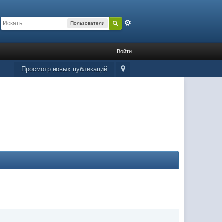
Расширенный
Пользователи
Войти
Просмотр новых публикаций