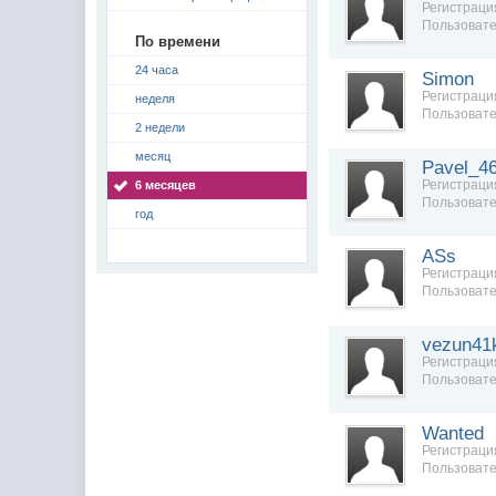
Регистраци
Пользовате
По времени
24 часа
Simon
Регистраци
неделя
Пользовате
2 недели
месяц
Pavel_4
Регистраци
6 месяцев
Пользовате
год
ASs
Регистрация
Пользовате
vezun41
Регистраци
Пользовате
Wanted
Регистрация
Пользовате