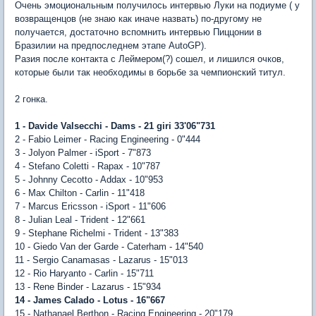
Очень эмоциональным получилось интервью Луки на подиуме ( у
возвращенцов (не знаю как иначе назвать) по-другому не
получается, достаточно вспомнить интервью Пиццонии в
Бразилии на предпоследнем этапе AutoGP).
Разия после контакта с Леймером(?) сошел, и лишился очков,
которые были так необходимы в борьбе за чемпионский титул.
2 гонка.
1 - Davide Valsecchi - Dams - 21 giri 33'06"731
2 - Fabio Leimer - Racing Engineering - 0"444
3 - Jolyon Palmer - iSport - 7"873
4 - Stefano Coletti - Rapax - 10"787
5 - Johnny Cecotto - Addax - 10"953
6 - Max Chilton - Carlin - 11"418
7 - Marcus Ericsson - iSport - 11"606
8 - Julian Leal - Trident - 12"661
9 - Stephane Richelmi - Trident - 13"383
10 - Giedo Van der Garde - Caterham - 14"540
11 - Sergio Canamasas - Lazarus - 15"013
12 - Rio Haryanto - Carlin - 15"711
13 - Rene Binder - Lazarus - 15"934
14 - James Calado - Lotus - 16"667
15 - Nathanael Berthon - Racing Engineering - 20"179