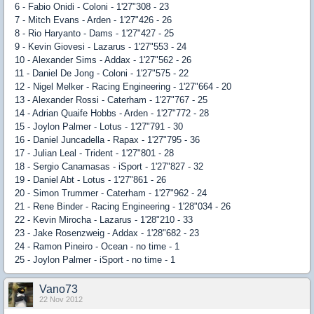
6 - Fabio Onidi - Coloni - 1'27"308 - 23
7 - Mitch Evans - Arden - 1'27"426 - 26
8 - Rio Haryanto - Dams - 1'27"427 - 25
9 - Kevin Giovesi - Lazarus - 1'27"553 - 24
10 - Alexander Sims - Addax - 1'27"562 - 26
11 - Daniel De Jong - Coloni - 1'27"575 - 22
12 - Nigel Melker - Racing Engineering - 1'27"664 - 20
13 - Alexander Rossi - Caterham - 1'27"767 - 25
14 - Adrian Quaife Hobbs - Arden - 1'27"772 - 28
15 - Joylon Palmer - Lotus - 1'27"791 - 30
16 - Daniel Juncadella - Rapax - 1'27"795 - 36
17 - Julian Leal - Trident - 1'27"801 - 28
18 - Sergio Canamasas - iSport - 1'27"827 - 32
19 - Daniel Abt - Lotus - 1'27"861 - 26
20 - Simon Trummer - Caterham - 1'27"962 - 24
21 - Rene Binder - Racing Engineering - 1'28"034 - 26
22 - Kevin Mirocha - Lazarus - 1'28"210 - 33
23 - Jake Rosenzweig - Addax - 1'28"682 - 23
24 - Ramon Pineiro - Ocean - no time - 1
25 - Joylon Palmer - iSport - no time - 1
Vano73
22 Nov 2012