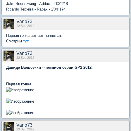
Jake Rosenzweig - Addax - 2'03"218
Ricardo Teixeira - Rapax - 2'04"174
Vano73
22 Sep 2012
Первая гонка вот-вот начнется.
Смотрим
тут.
Vano73
22 Sep 2012
Давиде Вальсекки - чемпион серии GP2 2012.
Первая гонка.
Vano73
23 Sep 2012