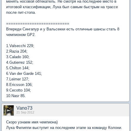
менять носовой обтекатель. Не смотря на последнее место в
итоговой классификации, Лука был самым быстрым на трассе
после пит-стопа.
===========================
Впереди Сингапур и у Вальсекки есть отличные шансы стать 8
чемпионом GP2.
1.Valsecchi 229;
2.Razia 204;
3.Calado 160;
4.Gutierrez 152;
5.Chilton 144;
6.Van der Garde 141;
7.Leimer 127;
8.Ericsson 106;
9.Cecotto 104;
10.Nasr 85.
Vano73
21 Sep 2012
Скоро узнаем имя чемпиона)
Лука Филиппи выступит на последнем этапе за команду Колони.