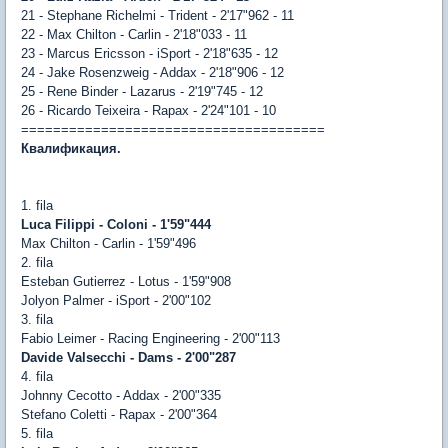
21 - Stephane Richelmi - Trident - 2'17"962 - 11
22 - Max Chilton - Carlin - 2'18"033 - 11
23 - Marcus Ericsson - iSport - 2'18"635 - 12
24 - Jake Rosenzweig - Addax - 2'18"906 - 12
25 - Rene Binder - Lazarus - 2'19"745 - 12
26 - Ricardo Teixeira - Rapax - 2'24"101 - 10
======================================
Квалификация.
1. fila
Luca Filippi - Coloni - 1'59"444
Max Chilton - Carlin - 1'59"496
2. fila
Esteban Gutierrez - Lotus - 1'59"908
Jolyon Palmer - iSport - 2'00"102
3. fila
Fabio Leimer - Racing Engineering - 2'00"113
Davide Valsecchi - Dams - 2'00"287
4. fila
Johnny Cecotto - Addax - 2'00"335
Stefano Coletti - Rapax - 2'00"364
5. fila