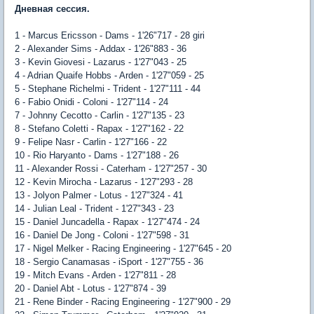
Дневная сессия.
1 - Marcus Ericsson - Dams - 1'26"717 - 28 giri
2 - Alexander Sims - Addax - 1'26"883 - 36
3 - Kevin Giovesi - Lazarus - 1'27"043 - 25
4 - Adrian Quaife Hobbs - Arden - 1'27"059 - 25
5 - Stephane Richelmi - Trident - 1'27"111 - 44
6 - Fabio Onidi - Coloni - 1'27"114 - 24
7 - Johnny Cecotto - Carlin - 1'27"135 - 23
8 - Stefano Coletti - Rapax - 1'27"162 - 22
9 - Felipe Nasr - Carlin - 1'27"166 - 22
10 - Rio Haryanto - Dams - 1'27"188 - 26
11 - Alexander Rossi - Caterham - 1'27"257 - 30
12 - Kevin Mirocha - Lazarus - 1'27"293 - 28
13 - Jolyon Palmer - Lotus - 1'27"324 - 41
14 - Julian Leal - Trident - 1'27"343 - 23
15 - Daniel Juncadella - Rapax - 1'27"474 - 24
16 - Daniel De Jong - Coloni - 1'27"598 - 31
17 - Nigel Melker - Racing Engineering - 1'27"645 - 20
18 - Sergio Canamasas - iSport - 1'27"755 - 36
19 - Mitch Evans - Arden - 1'27"811 - 28
20 - Daniel Abt - Lotus - 1'27"874 - 39
21 - Rene Binder - Racing Engineering - 1'27"900 - 29