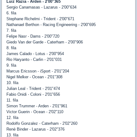
Luiz Razia - Arden - 2'00"365
Sergio Canamasas - Lazarus - 2'00"634
6. fila
Stephane Richelmi - Trident - 2'00"671
Nathanael Berthon - Racing Engineering - 2'00"695
7. fila
Felipe Nasr - Dams - 2'00"720
Giedo Van der Garde - Caterham - 2'00"906
8. fila
James Calado - Lotus - 2'00"954
Rio Haryanto - Carlin - 2'01"031
9. fila
Marcus Ericsson - iSport - 2'01"204
Nigel Melker - Ocean - 2'01"308
10. fila
Julian Leal - Trident - 2'01"474
Fabio Onidi - Coloni - 2'01"656
11. fila
Simon Trummer - Arden - 2'01"961
Victor Guerin - Ocean - 2'02"110
12. fila
Rodolfo Gonzalez - Caterham - 2'02"260
Renè Binder - Lazarus - 2'02"376
13. fila