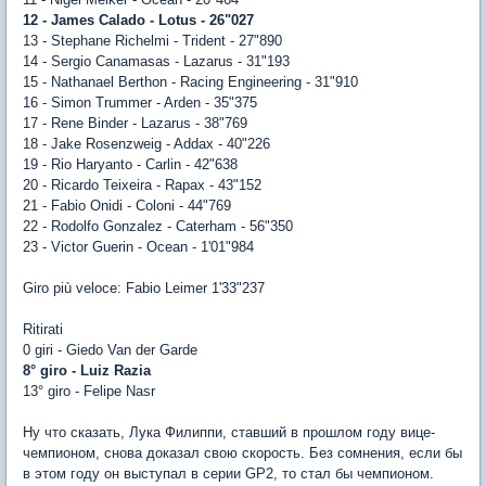
12 - James Calado - Lotus - 26"027
13 - Stephane Richelmi - Trident - 27"890
14 - Sergio Canamasas - Lazarus - 31"193
15 - Nathanael Berthon - Racing Engineering - 31"910
16 - Simon Trummer - Arden - 35"375
17 - Rene Binder - Lazarus - 38"769
18 - Jake Rosenzweig - Addax - 40"226
19 - Rio Haryanto - Carlin - 42"638
20 - Ricardo Teixeira - Rapax - 43"152
21 - Fabio Onidi - Coloni - 44"769
22 - Rodolfo Gonzalez - Caterham - 56"350
23 - Victor Guerin - Ocean - 1'01"984
Giro più veloce: Fabio Leimer 1'33"237
Ritirati
0 giri - Giedo Van der Garde
8° giro - Luiz Razia
13° giro - Felipe Nasr
Ну что сказать, Лука Филиппи, ставший в прошлом году вице-
чемпионом, снова доказал свою скорость. Без сомнения, если бы
в этом году он выступал в серии GP2, то стал бы чемпионом.