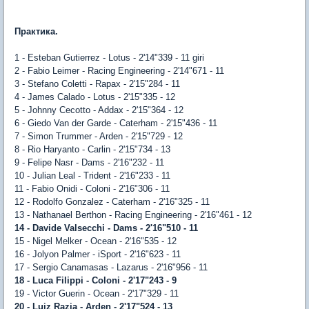
Практика.
1 - Esteban Gutierrez - Lotus - 2'14"339 - 11 giri
2 - Fabio Leimer - Racing Engineering - 2'14"671 - 11
3 - Stefano Coletti - Rapax - 2'15"284 - 11
4 - James Calado - Lotus - 2'15"335 - 12
5 - Johnny Cecotto - Addax - 2'15"364 - 12
6 - Giedo Van der Garde - Caterham - 2'15"436 - 11
7 - Simon Trummer - Arden - 2'15"729 - 12
8 - Rio Haryanto - Carlin - 2'15"734 - 13
9 - Felipe Nasr - Dams - 2'16"232 - 11
10 - Julian Leal - Trident - 2'16"233 - 11
11 - Fabio Onidi - Coloni - 2'16"306 - 11
12 - Rodolfo Gonzalez - Caterham - 2'16"325 - 11
13 - Nathanael Berthon - Racing Engineering - 2'16"461 - 12
14 - Davide Valsecchi - Dams - 2'16"510 - 11
15 - Nigel Melker - Ocean - 2'16"535 - 12
16 - Jolyon Palmer - iSport - 2'16"623 - 11
17 - Sergio Canamasas - Lazarus - 2'16"956 - 11
18 - Luca Filippi - Coloni - 2'17"243 - 9
19 - Victor Guerin - Ocean - 2'17"329 - 11
20 - Luiz Razia - Arden - 2'17"524 - 13