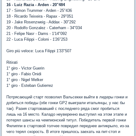
16 - Luiz Razia - Arden - 20"484
17 - Simon Trummer - Arden - 25"436
18 - Ricardo Teixeira - Rapax - 29"051
19 - Jake Rosenzweig - Addax - 30"292
20 - Rodolfo Gonzalez - Caterham - 34"034
21 - Felipe Nasr - Dams - 1'14"092
22 - Luca Filippi - Coloni - 1'26"253
Giro più veloce: Luca Filippi 1'33"507
Ritirati
1° giro - Victor Guerin
1° giro - Fabio Onidi
1° giro - Nigel Melker
1° giro - Esteban Gutierrez
Потрясающий старт позволил Вальсекки выйти в лидеры гонки и
добиться победы (обе гонки GP2 выиграли итальянцы, у нас бы
так). Разия стартовавший с последнего ряда смог пробиться
лишь на 16 место. Каладо неуверенно выступил на этом этапе и
потерял шансы на чемпионский титул. Победитель первой гонки
Филиппи в стартовой толчее повредил переднее антикрыло, из-за
чего терял скорость. В итоге пришлось заехать на пит-стоп и