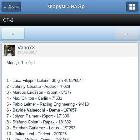
Форумы на Sportbox.ru
← Другие
GP-2
«
»
Vano73
12 Sep 2012
Монца. 1 гонка.
1 - Luca Filippi - Coloni - 30 giri 48'03"604
2 - Johnny Cecotto - Addax - 4"028
3 - Marcus Ericsson - iSport - 5"377
4 - Max Chilton - Carlin - 7"631
5 - Fabio Leimer - Racing Engineering - 9"413
6 - Davide Valsecchi - Dams - 16"057
7 - Jolyon Palmer - iSport - 17"600
8 - Stefano Coletti - Rapax - 18"532
9 - Esteban Gutierrez - Lotus - 19"293
10 - Julian Leal - Trident - 20"025
11 - Nigel Melker - Ocean - 20"464