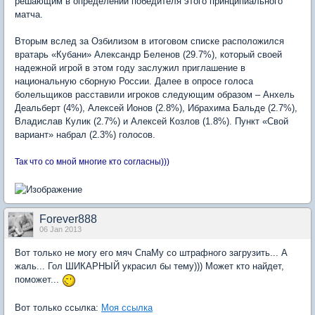
решающим в определении победителя этого принципиального
матча.
Вторым вслед за Озбилизом в итоговом списке расположился
вратарь «Кубани» Александр Беленов (29.7%), который своей
надежной игрой в этом году заслужил приглашение в
национальную сборную России. Далее в опросе голоса
болельщиков расставили игроков следующим образом – Анхель
Деальберт (4%), Алексей Ионов (2.8%), Ибрахима Бальде (2.7%),
Владислав Кулик (2.7%) и Алексей Козлов (1.8%). Пункт «Свой
вариант» набрал (2.3%) голосов.
Так что со мной многие кто согласны)))
Forever888
06 Jan 2013
Вот только не могу его мяч СпаМу со штрафного загрузить... А
жаль... Гол ШИКАРНЫЙ украсил бы тему))) Может кто найдет,
поможет...
Вот только ссылка:
Моя ссылка