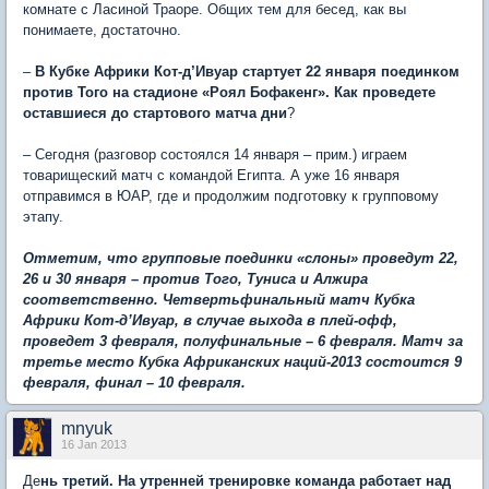
комнате с Ласиной Траоре. Общих тем для бесед, как вы
понимаете, достаточно.
–
В Кубке Африки Кот-д’Ивуар стартует 22 января поединком
против Того на стадионе «Роял Бофакенг». Как проведете
оставшиеся до стартового матча дни
?
– Сегодня (разговор состоялся 14 января – прим.) играем
товарищеский матч с командой Египта. А уже 16 января
отправимся в ЮАР, где и продолжим подготовку к групповому
этапу.
Отметим, что групповые поединки «слоны» проведут 22,
26 и 30 января – против Того, Туниса и Алжира
соответственно. Четвертьфинальный матч Кубка
Африки Кот-д’Ивуар, в случае выхода в плей-офф,
проведет 3 февраля, полуфинальные – 6 февраля. Матч за
третье место Кубка Африканских наций-2013 состоится 9
февраля, финал – 10 февраля.
mnyuk
16 Jan 2013
Де
нь третий. На утренней тренировке команда работает над