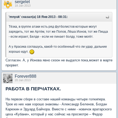
sergelet
18 Jan 2013
'mnyuk' сказал(а) 18 Янв 2013 - 08:31:
Тёзка, в группе атаки есть ряд футболистов которые могут
зарядить, тот же Артём, тот же Попов, Лёша Ионов, тот же Пицца
- если играет, Белде - если не пинает болду, тоже могёт.
А у Арасика соглашусь, какой-то особенный что ли удар, дальние
хорошо идут.
Согласен. А, у Ионова явно сезон не выдался пока,может в марте
прорвет.
Forever888
20 Jan 2013
РАБОТА В ПЕРЧАТКАХ.
На первом сборе в составе нашей команды четыре голкипера.
Трое из них нам хорошо знакомы - Александр Беленов, Богдан
Карюкин и Эдуард Байчора. Вместе с ними - новичок вратарского
цеха «Кубани», который у нас сейчас на просмотре – Федор