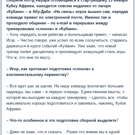
сборной Кот-д’Ивуара готовящийся к стартующему 19 января
Кубку Африки, находится совсем недалеко от лагеря
«Кубани» – в Абу-Даби. «На связь» игрок вышел сам, передав
команде привет по электронной почте. Именно так и
проходило общение – по e-mail в перерывах между
тренировками «слонов» и «Кубани».
– Хочу передать всем ребятам и болельщикам привет, – написал
Игор. – Честно говоря, уже успел по всем соскучиться, стараюсь
держаться в курсе событий «Кубани». Уже знаю, что новый
тренер любит дисциплину и проповедует атакующий стиль игры.
Что ж, это мне по вкусу.
– Игор, как протекает подготовка «слонов» к
континентальному первенству
?
– Все идет шаг за шагом. На нашу команду возлагают большие
надежды, мы сами – в первую очередь. Единственная мысль, с
которой мы выходим на каждую тренировку – сделать все, чтобы
максимально хорошо подготовиться и завоевать, наконец, Кубок
Африки.
– Что-то особенное в это подготовке сборной выделите
?
– Даже не знаю, что и сказать... Разве что живем мы в одной