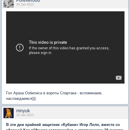
Forever888
14 Jan 2013
Гол Араза Озбилиса в вороты Спартака - вспоминаем,
наслаждаемся)))
mnyuk
16 Jan 2013
В эти дни крайний защитник «Кубани» Игор Лоло, вместе со