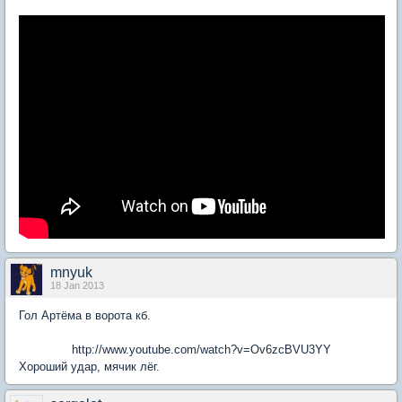
mnyuk
18 Jan 2013
Гол Артёма в ворота кб.
http://www.youtube.com/watch?v=Ov6zcBVU3YY
Хороший удар, мячик лёг.