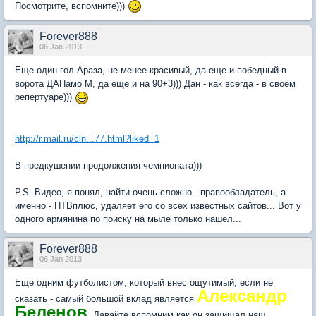
Посмотрите, вспомните)))
Forever888
06 Jan 2013
Еще один гол Араза, не менее красивый, да еще и победный в
ворота ДАНамо М, да еще и на 90+3))) Дан - как всегда - в своем
репертуаре)))
http://r.mail.ru/cln...77.html?liked=1
В предкушении продолжения чемпионата)))
P.S. Видео, я понял, найти очень сложно - правообладатель, а
именно - НТВплюс, удаляет его со всех известных сайтов... Вот у
одного армянина по поиску на мыле только нашел...
Forever888
06 Jan 2013
Еще одним футболистом, который внес ощутимый, если не
Александр
сказать - самый большой вклад является
Беленов
. Давайте вспомним как он защищал наш