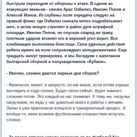
быстрым переходом от обороны к атаке. В одном из
атакующих звеньев - связка Арас Озбилиз, Ивелин Попов и
Алексей Ионов. Из глубины поля передача следует на
правый фланг, где Озбилиз сначала мягко подрабатывает
мяч, а затем мощно стреляет в район дуги штрафной
площади, Ивелин Попов, не опуская снаряд на траву,
плотным ударом вгоняет его в верхний угол ворот. Вся
комбинация выполнена блестяще. Свои удачные действия
ребята прямо на поле сопровождают аплодисментами. Еще
тридцать минут тренировки, и мы беседуем с капитаном
болгарской сборной и полузащитником «Кубани».
- Ивелин, сложно даются первые дни сборов?
- Физически, может, и непросто, но как иначе, если хотим хорошо
выглядеть в ходе сезона. Будет легко сейчас, будет намного
сложнее потом. Это каждый из нас понимает. К тому же, нагрузки
нагрузками, но ведь у нас довольно много и работы с мячами.
Лично я уже практически втянулся в тренировочный процесс. А
вообще-то, меня всякими футбольными сложностями испугать
сложно.