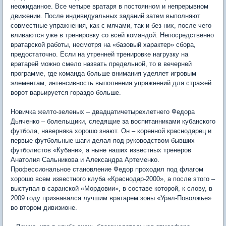
неожиданное. Все четыре вратаря в постоянном и непрерывном
движении. После индивидуальных заданий затем выполняют
совместные упражнения, как с мячами, так и без них, после чего
вливаются уже в тренировку со всей командой. Непосредственно
вратарской работы, несмотря на «базовый характер» сбора,
предостаточно. Если на утренней тренировке нагрузку на
вратарей можно смело назвать предельной, то в вечерней
программе, где команда больше внимания уделяет игровым
элементам, интенсивность выполнения упражнений для стражей
ворот варьируется гораздо больше.
Новичка желто-зеленых – двадцатичетырехлетнего Федора
Дьяченко – болельщики, следящие за воспитанниками кубанского
футбола, наверняка хорошо знают. Он – коренной краснодарец и
первые футбольные шаги делал под руководством бывших
футболистов «Кубани», а ныне наших известных тренеров
Анатолия Сальникова и Александра Артеменко.
Профессиональное становление Федор проходил под флагом
хорошо всем известного клуба «Краснодар-2000», а после этого –
выступал в саранской «Мордовии», в составе которой, к слову, в
2009 году признавался лучшим вратарем зоны «Урал-Поволжье»
во втором дивизионе.