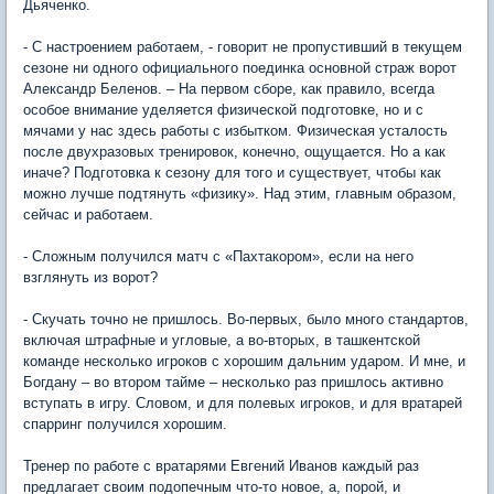
Дьяченко.
- С настроением работаем, - говорит не пропустивший в текущем
сезоне ни одного официального поединка основной страж ворот
Александр Беленов. – На первом сборе, как правило, всегда
особое внимание уделяется физической подготовке, но и с
мячами у нас здесь работы с избытком. Физическая усталость
после двухразовых тренировок, конечно, ощущается. Но а как
иначе? Подготовка к сезону для того и существует, чтобы как
можно лучше подтянуть «физику». Над этим, главным образом,
сейчас и работаем.
- Сложным получился матч с «Пахтакором», если на него
взглянуть из ворот?
- Скучать точно не пришлось. Во-первых, было много стандартов,
включая штрафные и угловые, а во-вторых, в ташкентской
команде несколько игроков с хорошим дальним ударом. И мне, и
Богдану – во втором тайме – несколько раз пришлось активно
вступать в игру. Словом, и для полевых игроков, и для вратарей
спарринг получился хорошим.
Тренер по работе с вратарями Евгений Иванов каждый раз
предлагает своим подопечным что-то новое, а, порой, и