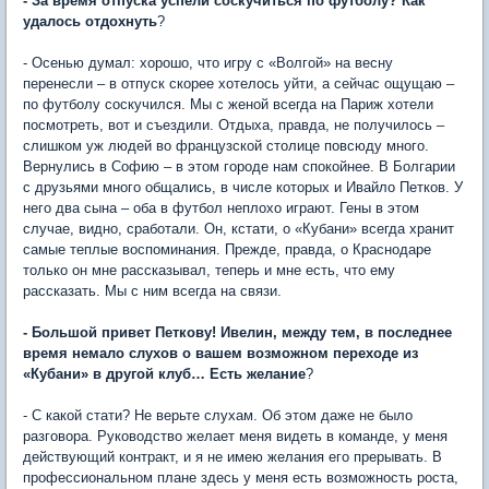
- За время отпуска успели соскучиться по футболу? Как
удалось отдохнуть
?
- Осенью думал: хорошо, что игру с «Волгой» на весну
перенесли – в отпуск скорее хотелось уйти, а сейчас ощущаю –
по футболу соскучился. Мы с женой всегда на Париж хотели
посмотреть, вот и съездили. Отдыха, правда, не получилось –
слишком уж людей во французской столице повсюду много.
Вернулись в Софию – в этом городе нам спокойнее. В Болгарии
с друзьями много общались, в числе которых и Ивайло Петков. У
него два сына – оба в футбол неплохо играют. Гены в этом
случае, видно, сработали. Он, кстати, о «Кубани» всегда хранит
самые теплые воспоминания. Прежде, правда, о Краснодаре
только он мне рассказывал, теперь и мне есть, что ему
рассказать. Мы с ним всегда на связи.
- Большой привет Петкову! Ивелин, между тем, в последнее
время немало слухов о вашем возможном переходе из
«Кубани» в другой клуб… Есть желание
?
- С какой стати? Не верьте слухам. Об этом даже не было
разговора. Руководство желает меня видеть в команде, у меня
действующий контракт, и я не имею желания его прерывать. В
профессиональном плане здесь у меня есть возможность роста,