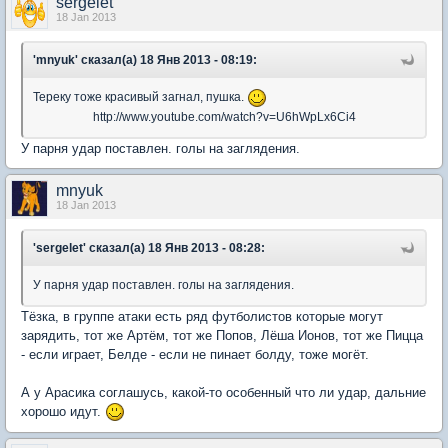
sergelet
18 Jan 2013
'mnyuk' сказал(а) 18 Янв 2013 - 08:19:
Тереку тоже красивый загнал, пушка.
http://www.youtube.com/watch?v=U6hWpLx6Ci4
У парня удар поставлен. голы на заглядения.
mnyuk
18 Jan 2013
'sergelet' сказал(а) 18 Янв 2013 - 08:28:
У парня удар поставлен. голы на заглядения.
Тёзка, в группе атаки есть ряд футболистов которые могут
зарядить, тот же Артём, тот же Попов, Лёша Ионов, тот же Пицца
- если играет, Белде - если не пинает болду, тоже могёт.
А у Арасика соглашусь, какой-то особенный что ли удар, дальние
хорошо идут.