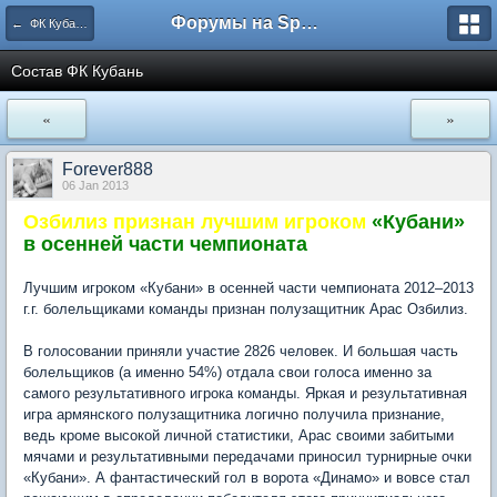
Форумы на Sportbox.ru
← ФК Кубань Краснодар
Состав ФК Кубань
«
»
Forever888
06 Jan 2013
Озбилиз признан лучшим игроком
«Кубани»
в осенней части чемпионата
Лучшим игроком «Кубани» в осенней части чемпионата 2012–2013
г.г. болельщиками команды признан полузащитник Арас Озбилиз.
В голосовании приняли участие 2826 человек. И большая часть
болельщиков (а именно 54%) отдала свои голоса именно за
самого результативного игрока команды. Яркая и результативная
игра армянского полузащитника логично получила признание,
ведь кроме высокой личной статистики, Арас своими забитыми
мячами и результативными передачами приносил турнирные очки
«Кубани». А фантастический гол в ворота «Динамо» и вовсе стал