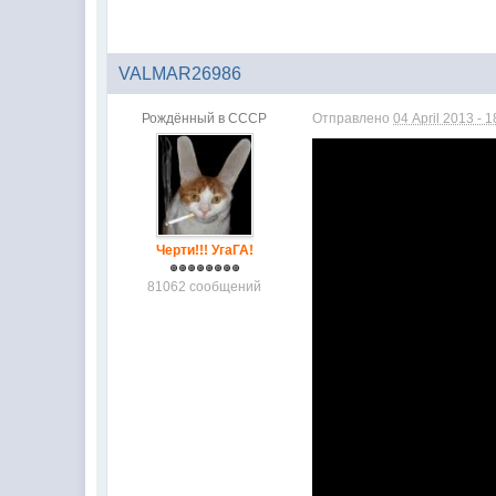
VALMAR26986
Рождённый в СССР
Отправлено
04 April 2013 - 1
Черти!!! УгаГА!
81062 сообщений