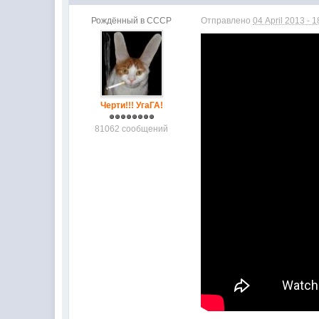
Рождённый в СССР
Отправлено
04 April 2013 - 1
Черти!!! УгаГА!
81062 сообщений