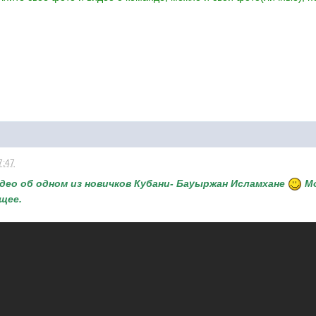
7:47
видео об одном из новичков Кубани- Бауыржан Исламхане
М
щее.