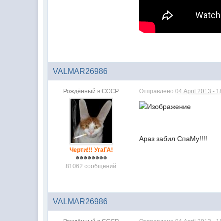
VALMAR26986
Рождённый в СССР
Отправлено
04 April 2013 - 1
Араз забил СпаМу!!!!
Черти!!! УгаГА!
81062 сообщений
VALMAR26986