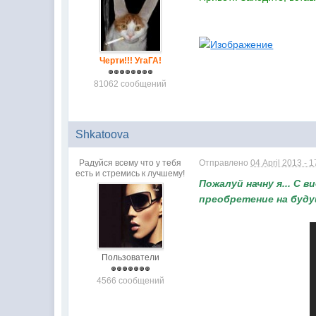
Черти!!! УгаГА!
81062 сообщений
Shkatoova
Радуйся всему что у тебя
Отправлено
04 April 2013 - 1
есть и стремись к лучшему!
Пожалуй начну я... С 
преобретение на буду
Пользователи
4566 сообщений