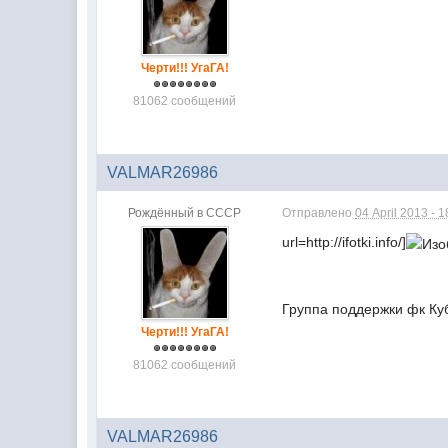
Черти!!! УгаГА!
81062 сообщений
VALMAR26986
Рождённый в СССР
Отправлено
04 April 2013 - 1
url=http://ifotki.info/]
Группа поддержки фк Куб
Черти!!! УгаГА!
81062 сообщений
VALMAR26986