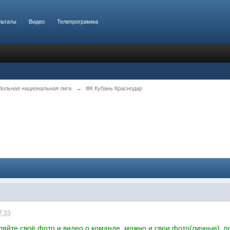
льтаты
Видео
Телепрограмма
больная национальная лига
→
ФК Кубань Краснодар
7:33
вляйте своё фото и видео о команде, можно и свои фото(личные), п