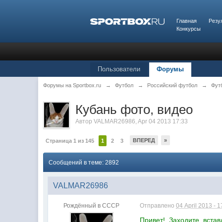
Главная
Резу
Конкурсы
Пользователи
Форумы
Форумы на Sportbox.ru
→
Футбол
→
Российский футбол
→
Фут
Кубань фото, видео
Автор
VALMAR26986
,
Apr 04 2013 17:33
ВПЕРЕД
»
Страница 1 из 145
1
2
3
Сообщений в теме: 2892
VALMAR26986
Рождённый в СССР
Отправлено
04 April 2013 - 1
Привет!. Заходите, вста