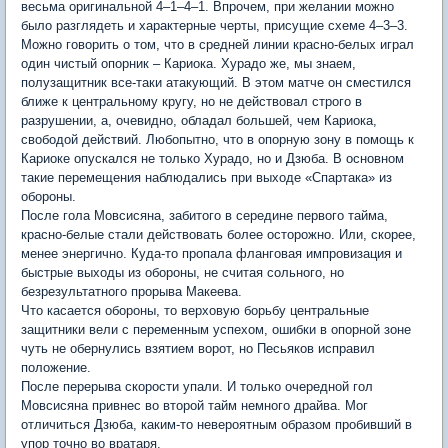
весьма оригинальной 4–1–4–1. Впрочем, при желании можно
было разглядеть и характерные черты, присущие схеме 4–3–3.
Можно говорить о том, что в средней линии красно-белых играл
один чистый опорник – Кариока. Хурадо же, мы знаем,
полузащитник все-таки атакующий. В этом матче он сместился
ближе к центральному кругу, но не действовал строго в
разрушении, а, очевидно, обладал большей, чем Кариока,
свободой действий. Любопытно, что в опорную зону в помощь к
Кариоке опускался не только Хурадо, но и Дзюба. В основном
такие перемещения наблюдались при выходе «Спартака» из
обороны.
После гола Мовсисяна, забитого в середине первого тайма,
красно-белые стали действовать более осторожно. Или, скорее,
менее энергично. Куда-то пропала фланговая импровизация и
быстрые выходы из обороны, не считая сольного, но
безрезультатного прорыва Макеева.
Что касается обороны, то верховую борьбу центральные
защитники вели с переменным успехом, ошибки в опорной зоне
чуть не обернулись взятием ворот, но Песьяков исправил
положение.
После перерыва скорости упали. И только очередной гол
Мовсисяна привнес во второй тайм немного драйва. Мог
отличиться Дзюба, каким-то невероятным образом пробивший в
упор точно во вратаря.