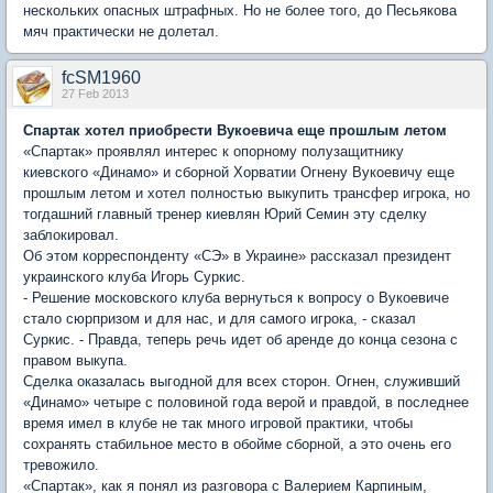
нескольких опасных штрафных. Но не более того, до Песьякова
мяч практически не долетал.
fcSM1960
27 Feb 2013
Спартак хотел приобрести Вукоевича еще прошлым летом
«Спартак» проявлял интерес к опорному полузащитнику
киевского «Динамо» и сборной Хорватии Огнену Вукоевичу еще
прошлым летом и хотел полностью выкупить трансфер игрока, но
тогдашний главный тренер киевлян Юрий Семин эту сделку
заблокировал.
Об этом корреспонденту «СЭ» в Украине» рассказал президент
украинского клуба Игорь Суркис.
- Решение московского клуба вернуться к вопросу о Вукоевиче
стало сюрпризом и для нас, и для самого игрока, - сказал
Суркис. - Правда, теперь речь идет об аренде до конца сезона с
правом выкупа.
Сделка оказалась выгодной для всех сторон. Огнен, служивший
«Динамо» четыре с половиной года верой и правдой, в последнее
время имел в клубе не так много игровой практики, чтобы
сохранять стабильное место в обойме сборной, а это очень его
тревожило.
«Спартак», как я понял из разговора с Валерием Карпиным,