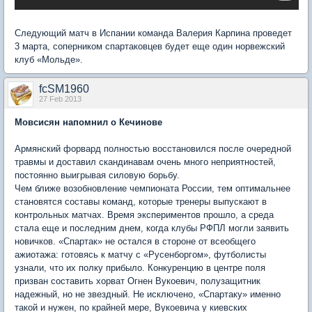
Следующий матч в Испании команда Валерия Карпина проведет
3 марта, соперником спартаковцев будет еще один норвежский
клуб «Мольде».
fcSM1960
27 Feb 2013
Мовсисян напомнил о Кечинове
Армянский форвард полностью восстановился после очередной
травмы и доставил скандинавам очень много неприятностей,
постоянно выигрывая силовую борьбу.
Чем ближе возобновление чемпионата России, тем оптимальнее
становятся составы команд, которые тренеры выпускают в
контрольных матчах. Время экспериментов прошло, а среда
стала еще и последним днем, когда клубы РФПЛ могли заявить
новичков. «Спартак» не остался в стороне от всеобщего
ажиотажа: готовясь к матчу с «Русенборгом», футболисты
узнали, что их полку прибыло. Конкуренцию в центре поля
призван составить хорват Огнен Вукоевич, полузащитник
надежный, но не звездный. Не исключено, «Спартаку» именно
такой и нужен, по крайней мере, Вукоевича у киевских