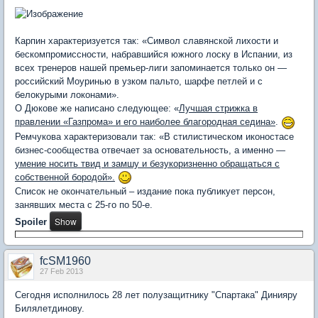
Карпин характеризуется так: «Символ славянской лихости и
бескомпромиссности, набравшийся южного лоску в Испании, из
всех тренеров нашей премьер-лиги запоминается только он —
российский Моуринью в узком пальто, шарфе петлей и с
белокурыми локонами».
О Дюкове же написано следующее: «
Лучшая стрижка в
правлении «Газпрома» и его наиболее благородная седина»
.
Ремчукова характеризовали так: «В стилистическом иконостасе
бизнес-сообщества отвечает за основательность, а именно —
умение носить твид и замшу и безукоризненно обращаться с
собственной бородой».
Список не окончательный – издание пока публикует персон,
занявших места с 25-го по 50-е.
Spoiler
fcSM1960
27 Feb 2013
Сегодня исполнилось 28 лет полузащитнику "Спартака" Динияру
Билялетдинову.