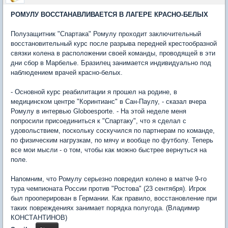
РОМУЛУ ВОССТАНАВЛИВАЕТСЯ В ЛАГЕРЕ КРАСНО-БЕЛЫХ
Полузащитник "Спартака" Ромулу проходит заключительный
восстановительный курс после разрыва передней крестообразной
связки колена в расположении своей команды, проводящей в эти
дни сбор в Марбелье. Бразилец занимается индивидуально под
наблюдением врачей красно-белых.
- Основной курс реабилитации я прошел на родине, в
медицинском центре "Коринтианс" в Сан-Паулу, - сказал вчера
Ромулу в интервью Globoesporte. - На этой неделе меня
попросили присоединиться к "Спартаку", что я сделал с
удовольствием, поскольку соскучился по партнерам по команде,
по физическим нагрузкам, по мячу и вообще по футболу. Теперь
все мои мысли - о том, чтобы как можно быстрее вернуться на
поле.
Напомним, что Ромулу серьезно повредил колено в матче 9-го
тура чемпионата России против "Ростова" (23 сентября). Игрок
был прооперирован в Германии. Как правило, восстановление при
таких повреждениях занимает порядка полугода. (Владимир
КОНСТАНТИНОВ)