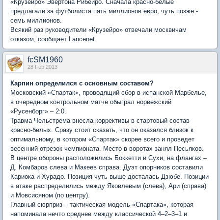
«Крузейро» Эвертона Рибейро. Сначала красно-белые
предлагали за футболиста пять миллионов евро, чуть позже -
семь миллионов.
Всякий раз руководители «Крузейро» отвечали москвичам
отказом, сообщает Lancenet.
fcSM1960
28 Feb 2013
Карпин определился с основным составом?
Московский «Спартак», проводящий сбор в испанской Марбелье,
в очередном контрольном матче обыграл норвежский
«Русенборг» – 2:0.
Травма Чельстрема внесла коррективы в стартовый состав
красно-белых. Сразу стоит сказать, что он оказался близок к
оптимальному, в котором «Спартак» скорее всего и проведет
весенний отрезок чемпионата. Место в воротах занял Песьяков.
В центре обороны расположились Боккетти и Сухи, на флангах –
Д. Комбаров слева и Макеев справа. Дуэт опорников составили
Кариока и Хурадо. Позиция чуть выше досталась Дзюбе. Позиции
в атаке распределились между Яковлевым (слева), Ари (справа)
и Мовсисяном (по центру).
Главный сюрприз – тактическая модель «Спартака», которая
напоминала нечто среднее между классической 4–2–3–1 и