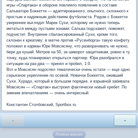
игры «Спартака» в обороне повлияло появление в составе
Сальваторе Боккетти — адаптированного, опытного, склонного к
простым и надежным действиям футболиста. Рядом с Боккетти
увереннее выглядит Марек Сухи, которому не нужно теперь
метаться между пустыми зонами: Сальва подскажет, поможет,
подчистит. Внутренне сбалансированный Сухи, кроме того,
склонен к креативу: в матче против «Русенборга» такую конфету
положил в карман Юре Мовсисяну, что разворачивать не нужно,
бери да кушай. Метров на 50, за шиворот защитникам, ровно в ту
точку, куда планировал открыться партнер. Юра разобрался в
ситуации на раз-два — принял и пробил, 1:0.
Вот и Мовсисян подоспел тематически очень кстати — еще одно
серьезное укрепление по осевой. Новичок Боккетти, оживший
Сухи, Хурадо, который в большом порядке, и взрывной забивала
Мовсисян — «Спартак» выстроил фактически новый хребет. По
зимним впечатлениям — очень интересный.
Константин Столбовский, Sportbox.ru
«
»
Полная версия