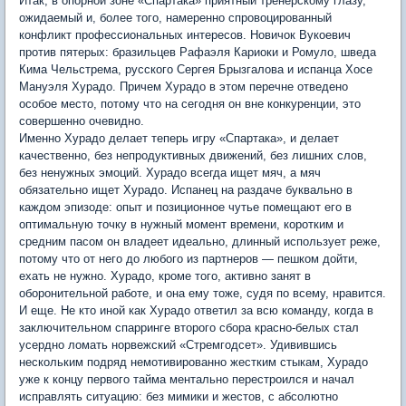
Итак, в опорной зоне «Спартака» приятный тренерскому глазу,
ожидаемый и, более того, намеренно спровоцированный
конфликт профессиональных интересов. Новичок Вукоевич
против пятерых: бразильцев Рафаэля Кариоки и Ромуло, шведа
Кима Чельстрема, русского Сергея Брызгалова и испанца Хосе
Мануэля Хурадо. Причем Хурадо в этом перечне отведено
особое место, потому что на сегодня он вне конкуренции, это
совершенно очевидно.
Именно Хурадо делает теперь игру «Спартака», и делает
качественно, без непродуктивных движений, без лишних слов,
без ненужных эмоций. Хурадо всегда ищет мяч, а мяч
обязательно ищет Хурадо. Испанец на раздаче буквально в
каждом эпизоде: опыт и позиционное чутье помещают его в
оптимальную точку в нужный момент времени, коротким и
средним пасом он владеет идеально, длинный использует реже,
потому что от него до любого из партнеров — пешком дойти,
ехать не нужно. Хурадо, кроме того, активно занят в
оборонительной работе, и она ему тоже, судя по всему, нравится.
И еще. Не кто иной как Хурадо ответил за всю команду, когда в
заключительном спарринге второго сбора красно-белых стал
усердно ломать норвежский «Стремгодсет». Удивившись
нескольким подряд немотивированно жестким стыкам, Хурадо
уже к концу первого тайма ментально перестроился и начал
исправлять ситуацию: без мимики и жестов, с абсолютно