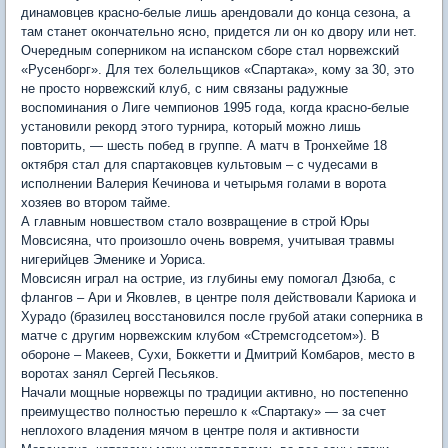
динамовцев красно-белые лишь арендовали до конца сезона, а
там станет окончательно ясно, придется ли он ко двору или нет.
Очередным соперником на испанском сборе стал норвежский
«Русенборг». Для тех болельщиков «Спартака», кому за 30, это
не просто норвежский клуб, с ним связаны радужные
воспоминания о Лиге чемпионов 1995 года, когда красно-белые
установили рекорд этого турнира, который можно лишь
повторить, — шесть побед в группе. А матч в Тронхейме 18
октября стал для спартаковцев культовым – с чудесами в
исполнении Валерия Кечинова и четырьмя голами в ворота
хозяев во втором тайме.
А главным новшеством стало возвращение в строй Юры
Мовсисяна, что произошло очень вовремя, учитывая травмы
нигерийцев Эменике и Уориса.
Мовсисян играл на острие, из глубины ему помогал Дзюба, с
флангов – Ари и Яковлев, в центре поля действовали Кариока и
Хурадо (бразилец восстановился после грубой атаки соперника в
матче с другим норвежским клубом «Стремсгодсетом»). В
обороне – Макеев, Сухи, Боккетти и Дмитрий Комбаров, место в
воротах занял Сергей Песьяков.
Начали мощные норвежцы по традиции активно, но постепенно
преимущество полностью перешло к «Спартаку» — за счет
неплохого владения мячом в центре поля и активности