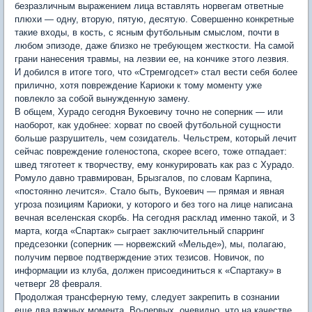
безразличным выражением лица вставлять норвегам ответные
плюхи — одну, вторую, пятую, десятую. Совершенно конкретные
такие входы, в кость, с ясным футбольным смыслом, почти в
любом эпизоде, даже близко не требующем жесткости. На самой
грани нанесения травмы, на лезвии ее, на кончике этого лезвия.
И добился в итоге того, что «Стремгодсет» стал вести себя более
прилично, хотя повреждение Кариоки к тому моменту уже
повлекло за собой вынужденную замену.
В общем, Хурадо сегодня Вукоевичу точно не соперник — или
наоборот, как удобнее: хорват по своей футбольной сущности
больше разрушитель, чем созидатель. Чельстрем, который лечит
сейчас повреждение голеностопа, скорее всего, тоже отпадает:
швед тяготеет к творчеству, ему конкурировать как раз с Хурадо.
Ромуло давно травмирован, Брызгалов, по словам Карпина,
«постоянно лечится». Стало быть, Вукоевич — прямая и явная
угроза позициям Кариоки, у которого и без того на лице написана
вечная вселенская скорбь. На сегодня расклад именно такой, и 3
марта, когда «Спартак» сыграет заключительный спарринг
предсезонки (соперник — норвежский «Мельде»), мы, полагаю,
получим первое подтверждение этих тезисов. Новичок, по
информации из клуба, должен присоединиться к «Спартаку» в
четверг 28 февраля.
Продолжая трансферную тему, следует закрепить в сознании
еще два важных момента. Во-первых, очевидно, что на качестве