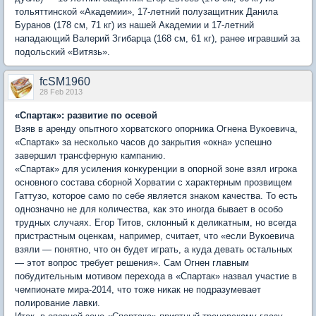
тольяттинской «Академии», 17-летний полузащитник Данила
Буранов (178 см, 71 кг) из нашей Академии и 17-летний
нападающий Валерий Згибарца (168 см, 61 кг), ранее игравший за
подольский «Витязь».
fcSM1960
28 Feb 2013
«Спартак»: развитие по осевой
Взяв в аренду опытного хорватского опорника Огнена Вукоевича,
«Спартак» за несколько часов до закрытия «окна» успешно
завершил трансферную кампанию.
«Спартак» для усиления конкуренции в опорной зоне взял игрока
основного состава сборной Хорватии с характерным прозвищем
Гаттузо, которое само по себе является знаком качества. То есть
однозначно не для количества, как это иногда бывает в особо
трудных случаях. Егор Титов, склонный к деликатным, но всегда
пристрастным оценкам, например, считает, что «если Вукоевича
взяли — понятно, что он будет играть, а куда девать остальных
— этот вопрос требует решения». Сам Огнен главным
побудительным мотивом перехода в «Спартак» назвал участие в
чемпионате мира-2014, что тоже никак не подразумевает
полирование лавки.