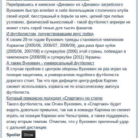
Перебравшись в киевское «Динамо» из «Динамо» загребского
Вукоевич быстро влюбил в себя болельщиков столичного клуба
своей игрой: бесстрашный в борьбе за мяч, цепкий при любых
условиях, физический выносливый - такой футболист априори не
может стать серой тенью для тысяч фанатов.
И футболистом, почувствовавшим вкус побед
К своим 29-ти годам Вукоевич трижды становился чемпионом
Хорватии (2005/06, 2006/07, 2008/09), два раза брал кубок
(2005/06, 2007/08) и суперкубок (2006) этой страны, побеждал в
чемпионате (2008/09) и суперкубке (2011) Украины.
А также Вукоевич - универсальный футболист
В случае проблем с центром обороны Вукоевич не раз играл на
позиции защитника, а универсализм подобного футболиста
дорогого стоит. Так что при дефиците центр-дефов Карпин
сможет использовать хорвата не по классическому амплуа
футболиста.
Который прекрасно подходит «Спартаку» по стилю
Такого футболиста, как Огнен Вукоевич, в «Спартаке» будет
видеть довольно привычно, так как в команде Карпина он сможет
играть на позиции Кариоки или Чельстрема, а также поддержать
атаку вторым темпом. Отметим, что у Вукоевич приличный удар
с дальней дистанции.
Spoiler