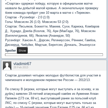
«Спартак» одержал победу, которую в официальном матче
назвали бы добытой малой кровью. А окончательную проверку
боем команда пройдет уже 10 марта в матче с «Тереком».
Спартак - Русенборг - 2:0 (1:0)
Голы: Мовсисян 26 (1:0). Мовсисян 53 (2:0).
Спартак: Песьяков, Боккетти, Макеев, Сухи, Кариока, Комбаров
Д., Хурадо, Дзюба (Козлов, 76), Ари (МакГиди, 76), Мовсисян
(Билялетдинов, 66), Яковлев (Ананидзе, 50)
Русенборг: Хансен А., Дорсин, Региниуссен, Рённинг, Гамбоа,
Дискеруд, Чибуйке, Мидтше, Бернтсен, Дочкаль, Эльюнусси
Spoiler
vladimir67
28 Feb 2013
Спартак дозаявил четырех молодых футболистов для участия в
чемпионате и молодежном первенстве России — 2012/13.
По списку В (игроки, которые могут выступать и за основу, и за
дубль) заявлен 19-летний атакующий хавбек из Армении Агван
Папикян (173 см, 69 кг), выступавший ранее за польский клуб
ЛКС; по списку С (игроки, которые могут выступать только за
дубль) — 16-летний защитник Егор Евтеев (175 см, 66 кг) из