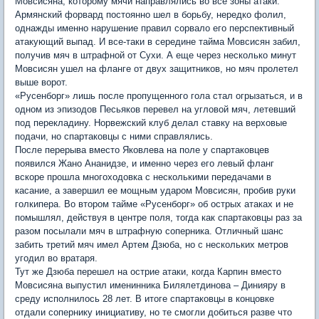
Мовсисяна, которому мячи направлялись во все зоны атаки.
Армянский форвард постоянно шел в борьбу, нередко фолил,
однажды именно нарушение правил сорвало его перспективный
атакующий выпад. И все-таки в середине тайма Мовсисян забил,
получив мяч в штрафной от Сухи. А еще через несколько минут
Мовсисян ушел на фланге от двух защитников, но мяч пролетел
выше ворот.
«Русенборг» лишь после пропущенного гола стал огрызаться, и в
одном из эпизодов Песьяков перевел на угловой мяч, летевший
под перекладину. Норвежский клуб делал ставку на верховые
подачи, но спартаковцы с ними справлялись.
После перерыва вместо Яковлева на поле у спартаковцев
появился Жано Ананидзе, и именно через его левый фланг
вскоре прошла многоходовка с несколькими передачами в
касание, а завершил ее мощным ударом Мовсисян, пробив руки
голкипера. Во втором тайме «Русенборг» об острых атаках и не
помышлял, действуя в центре поля, тогда как спартаковцы раз за
разом посылали мяч в штрафную соперника. Отличный шанс
забить третий мяч имел Артем Дзюба, но с нескольких метров
угодил во вратаря.
Тут же Дзюба перешел на острие атаки, когда Карпин вместо
Мовсисяна выпустил именинника Билялетдинова – Динияру в
среду исполнилось 28 лет. В итоге спартаковцы в концовке
отдали сопернику инициативу, но те смогли добиться разве что