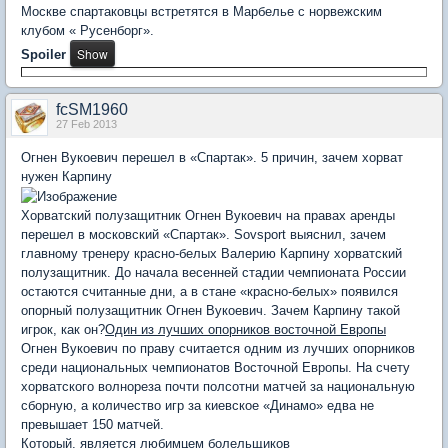
Москве спартаковцы встретятся в Марбелье с норвежским
клубом « Русенборг».
Spoiler
fcSM1960
27 Feb 2013
Огнен Вукоевич перешел в «Спартак». 5 причин, зачем хорват
нужен Карпину
Хорватский полузащитник Огнен Вукоевич на правах аренды
перешел в московский «Спартак». Sovsport выяснил, зачем
главному тренеру красно-белых Валерию Карпину хорватский
полузащитник. До начала весенней стадии чемпионата России
остаются считанные дни, а в стане «красно-белых» появился
опорный полузащитник Огнен Вукоевич. Зачем Карпину такой
игрок, как он?
Один из лучших опорников восточной Европы
Огнен Вукоевич по праву считается одним из лучших опорников
среди национальных чемпионатов Восточной Европы. На счету
хорватского волнореза почти полсотни матчей за национальную
сборную, а количество игр за киевское «Динамо» едва не
превышает 150 матчей.
Который, является любимцем болельщиков