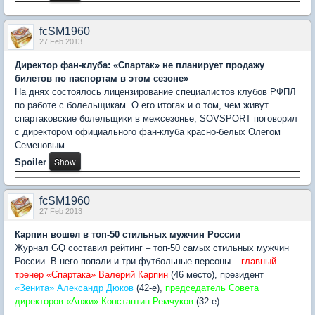
fcSM1960
27 Feb 2013
Директор фан-клуба: «Спартак» не планирует продажу
билетов по паспортам в этом сезоне»
На днях состоялось лицензирование специалистов клубов РФПЛ
по работе с болельщикам. О его итогах и о том, чем живут
спартаковские болельщики в межсезонье, SOVSPORT поговорил
с директором официального фан-клуба красно-белых Олегом
Семеновым.
Spoiler
fcSM1960
27 Feb 2013
Карпин вошел в топ-50 стильных мужчин России
Журнал GQ составил рейтинг – топ-50 самых стильных мужчин
России. В него попали и три футбольные персоны –
главный
тренер «Спартака» Валерий Карпин
(46 место), президент
«Зенита» Александр Дюков
(42-е),
председатель Совета
директоров «Анжи» Константин Ремчуков
(32-е).