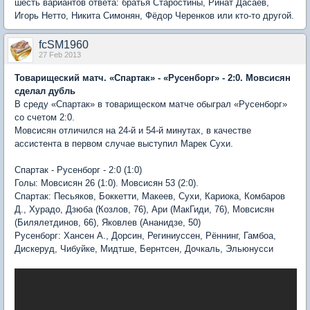
шесть вариантов ответа: братья Старостины, Ринат Дасаев,
Игорь Нетто, Никита Симонян, Фёдор Черенков или кто-то другой.
fcSM1960
27 Feb 2013
Товарищеский матч. «Спартак» - «Русенборг» - 2:0. Мовсисян
сделал дубль
В среду «Спартак» в товарищеском матче обыграл «Русенборг»
со счетом 2:0.
Мовсисян отличился на 24-й и 54-й минутах, в качестве
ассистента в первом случае выступил Марек Сухи.
Спартак - Русенборг - 2:0 (1:0)
Голы: Мовсисян 26 (1:0). Мовсисян 53 (2:0).
Спартак: Песьяков, Боккетти, Макеев, Сухи, Кариока, Комбаров
Д., Хурадо, Дзюба (Козлов, 76), Ари (МакГиди, 76), Мовсисян
(Билялетдинов, 66), Яковлев (Ананидзе, 50)
Русенборг: Хансен А., Дорсин, Региниуссен, Рённинг, Гамбоа,
Дискеруд, Чибуйке, Мидтше, Бернтсен, Дочкаль, Эльюнусси