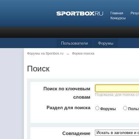
Главная
Резу
Конкурсы
Пользователи
Форумы
Форумы на Sportbox.ru
→
Форма поиска
Поиск
Поиск по ключевым
Подсказка: для поиска с
словам
Раздел для поиска
Форумы
Поль
Совпадение