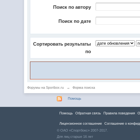
Поиск по автору
Поиск по дате
Сортировать результаты
по
Форумы на Sportbox.ru
→
Форма поиска
Помощь
Помощь
Обратная связь
Правила повeдения
О
Лицензионное соглашение
Соглашение о конфид
© ОАО «Спортбокс» 2007-2017.
Для лиц старше 16 лет