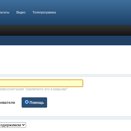
льтаты
Видео
Телепрограмма
ловосочетания "заключите его в кавычки"
зователи
Помощь