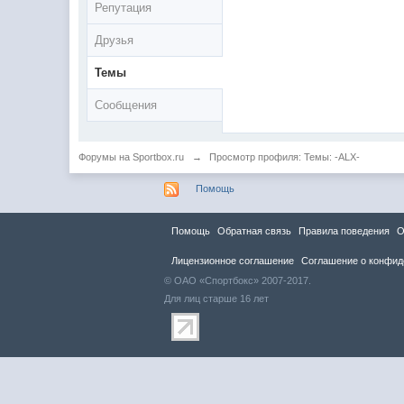
Репутация
Друзья
Темы
Сообщения
Форумы на Sportbox.ru
→
Просмотр профиля: Темы: -ALX-
Помощь
Помощь
Обратная связь
Правила повeдения
О
Лицензионное соглашение
Соглашение о конфид
© ОАО «Спортбокс» 2007-2017.
Для лиц старше 16 лет