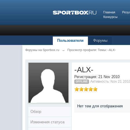
Главная
Резу
Конкурсы
Пользователи
Форумы
Форумы на Sportbox.ru
→
Просмотр профиля: Темы: -ALX-
-ALX-
Регистрация: 21 Nov 2010
Активность: Nov 21 201
OFFLINE
Нет тем для отображения
Обзор
Изменения статуса