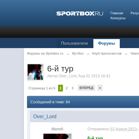
Главная
Резу
Конкурсы
Пользователи
Форумы
Форумы на Sportbox.ru
→
Футбол
→
Клуб прогнозистов
→
Чемп
6-й тур
Автор
Over_Lord
,
Aug 02 2013 16:42
ВПЕРЕД
»
Страница 1 из 5
1
2
3
Сообщений в теме: 84
Over_Lord
Mane6
Отправлено
02 August 2013 -
6-й тур