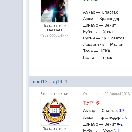
Амкар — Спартак
Анжи — Краснодар
Динамо — Зенит
Пользователи
Кубань — Урал
4939 сообщений
Рубин — Кр. Советов
Локомотив — Ростов
Томь — ЦСКА
Волга — Терек
mord13-aug14_1
Второразрядник
Отправлено
02 August 2013 -
ТУР 6
Амкар — Спартак
0-2
Анжи — Краснодар
1-0
Динамо — Зенит
0-2
Пользователи
Кубань — Урал
3-1