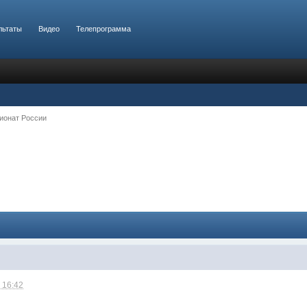
льтаты
Видео
Телепрограмма
ионат России
 16:42