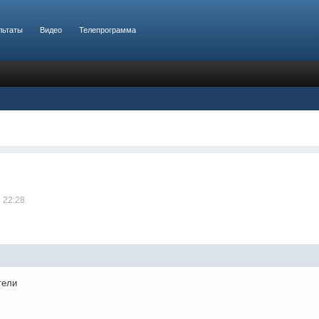
льтаты
Видео
Телепрограмма
 22:28
тели