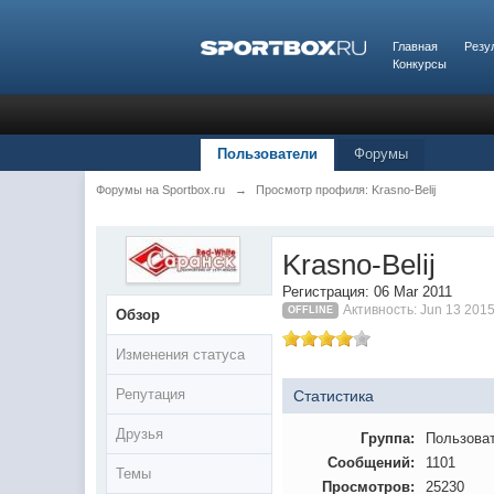
Главная
Резу
Конкурсы
Пользователи
Форумы
Форумы на Sportbox.ru
→
Просмотр профиля: Krasno-Belij
Krasno-Belij
Регистрация: 06 Mar 2011
Активность: Jun 13 2015
OFFLINE
Обзор
Изменения статуса
Репутация
Статистика
Друзья
Группа:
Пользова
Сообщений:
1101
Темы
Просмотров:
25230