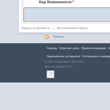
Код безопасности
*
Форумы на Sportbox.ru
→
Восстановление пароля
Помощь
Помощь
Обратная связь
Правила повeдения
О
Лицензионное соглашение
Соглашение о конфид
© ОАО «Спортбокс» 2007-2017.
Для лиц старше 16 лет