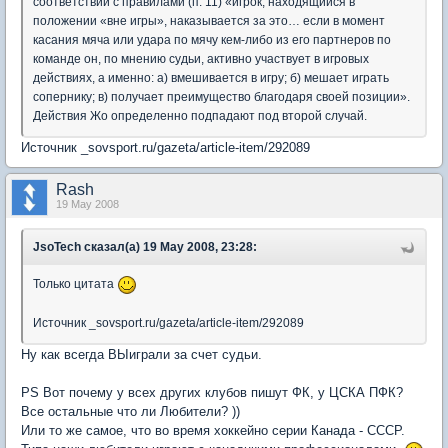
соответствии с правилами (п. 11) «игрок, находящийся в
положении «вне игры», наказывается за это… если в момент
касания мяча или удара по мячу кем-либо из его партнеров по
команде он, по мнению судьи, активно участвует в игровых
действиях, а именно: а) вмешивается в игру; б) мешает играть
сопернику; в) получает преимущество благодаря своей позиции».
Действия Жо определенно подпадают под второй случай.
Источник _sovsport.ru/gazeta/article-item/292089
Rash
19 May 2008
JsoTech сказал(а) 19 May 2008, 23:28:
Только цитата
Источник _sovsport.ru/gazeta/article-item/292089
Ну как всегда ВЫиграли за счет судьи.
PS Вот почему у всех других клубов пишут ФК, у ЦСКА ПФК?
Все остальные что ли Любители? ))
Или то же самое, что во время хоккейно серии Канада - СССР.