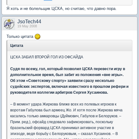
Я хоть и не болельщик ЦСКА, но считаю, что давно пора.
JsoTech44
19 May 2008
Только цитата
Цитата
ЦСКА ЗАБИЛ ВТОРОЙ ГОЛ ИЗ ОФСАЙДА
Судя по всему, гол, который позволил ЦСКА перевести игру в
дополнительное время, был забит из положения «вне игры».
Об этом «Советскому спорту» заявили сразу несколько
судейских экспертов, включая известного в прошлом рефери и
руководителя коллегии арбитров Сергея Хусаинова.
– В момент удара Жиркова ближе всех из полевых игроков к
воротам Габулова был армеец Жо. И хотя после Жиркова мяча
касались только амкаровцы (Дуймович, Габулов и Белоруков. –
Прим. ред.), офсайд следовало зафиксировать, поскольку
бразильский форвард ЦСКА принимал активное участие в
эпизоде, ведя борьбу с Белоруковым, – сказал Хусаинов. – В