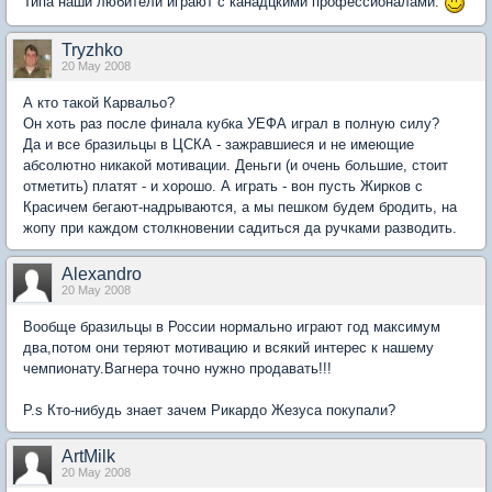
Типа наши любители играют с канадцкими профессионалами.
Tryzhko
20 May 2008
А кто такой Карвальо?
Он хоть раз после финала кубка УЕФА играл в полную силу?
Да и все бразильцы в ЦСКА - зажравшиеся и не имеющие
абсолютно никакой мотивации. Деньги (и очень большие, стоит
отметить) платят - и хорошо. А играть - вон пусть Жирков с
Красичем бегают-надрываются, а мы пешком будем бродить, на
жопу при каждом столкновении садиться да ручками разводить.
Alexandro
20 May 2008
Вообще бразильцы в России нормально играют год максимум
два,потом они теряют мотивацию и всякий интерес к нашему
чемпионату.Вагнера точно нужно продавать!!!
P.s Кто-нибудь знает зачем Рикардо Жезуса покупали?
ArtMilk
20 May 2008