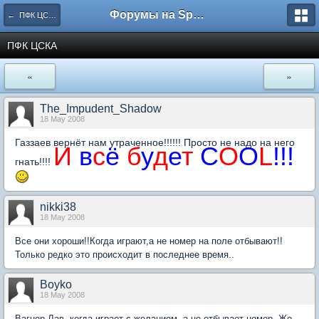
Форумы на Sportbox.ru
← ПФК ЦСКА Москва
ПФК ЦСКА
«
»
The_Impudent_Shadow
18 May 2008
Газзаев вернёт нам утраченное!!!!!! Просто не надо на него
И
в
с
ё
б
у
д
е
т
C
O
O
L
!!!
гнать!!!!
nikki38
18 May 2008
Все они хороши!!Когда играют,а не номер на поле отбывают!!
Только редко это происходит в последнее время..
Boyko
18 May 2008
Вагнер Лав, когда играет с желанием, а не отбывает номер. Жо -