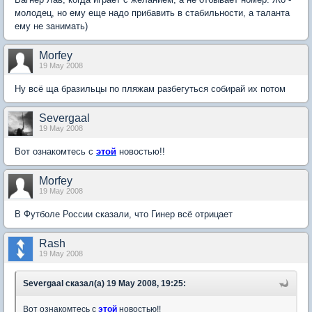
молодец, но ему еще надо прибавить в стабильности, а таланта
ему не занимать)
Morfey
19 May 2008
Ну всё ща бразильцы по пляжам разбегуться собирай их потом
Severgaal
19 May 2008
Вот ознакомтесь с
этой
новостью!!
Morfey
19 May 2008
В Футболе России сказали, что Гинер всё отрицает
Rash
19 May 2008
Severgaal сказал(а) 19 May 2008, 19:25:
Вот ознакомтесь с
этой
новостью!!