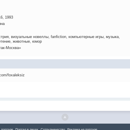
6, 1993
на
трия, визуальные новеллы, fanfiction, компьютерные игры, музыка,
етение, животные, юмор
так-Москва»
.com/foxaleksiz
 портале
Портал в лицах
Сотрудничество
Реклама на портале