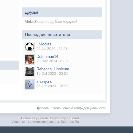
Друзья
AleksiZ еще не добавил друзей
Последние посетители
_Nicolas_
25 Jul 2026 - 22:58
Dutchman14
25 Dec 2024 - 02:23
Rebecca_Linoleum
15 Oct 2023 - 23:01
zhenya u
06 Apr 2023 - 16:31
Правила
·
Соглашение о конфиденциальности
Community Forum Software by IP.Board
Лицензия зарегистрирована на: Sportbox.Ru