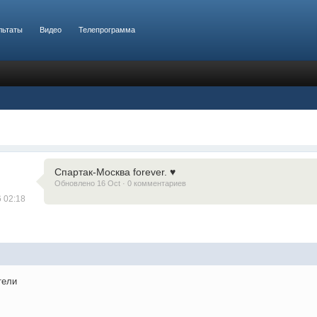
льтаты
Видео
Телепрограмма
Спартак-Москва forever. ♥️
Обновлено 16 Oct · 0 комментариев
6 02:18
тели