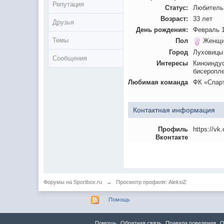
Репутация
Статус:
Любитель
Возраст:
33 лет
Друзья
День рождения:
Февраль 1
Темы
Пол
Женщи
Город
Луховицы
Сообщения
Интересы
Киноиндус
бисеропл
Любимая команда
ФК «Спар
Контактная информация
Профиль
https://vk
Вконтакте
Форумы на Sportbox.ru
→
Просмотр профиля: AleksiZ
Помощь
Помощь
Обратная связь
Правила повeдения
О