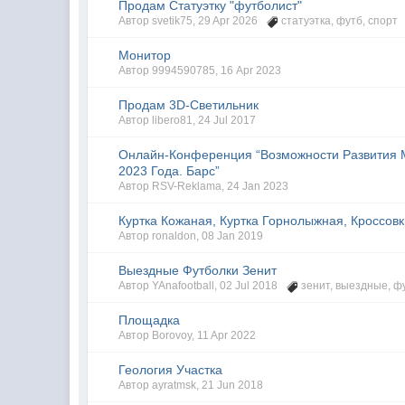
Продам Статуэтку "футболист"
Автор
svetik75
,
29 Apr 2026
статуэтка
,
футб
,
спорт
Монитор
Автор
9994590785
,
16 Apr 2023
Продам 3D-Светильник
Автор
libero81
,
24 Jul 2017
Онлайн-Конференция “Возможности Развития 
2023 Года. Барс”
Автор
RSV-Reklama
,
24 Jan 2023
Куртка Кожаная, Куртка Горнолыжная, Кроссов
Автор
ronaldon
,
08 Jan 2019
Выездные Футболки Зенит
Автор
YAnafootball
,
02 Jul 2018
зенит
,
выездные
,
ф
Площадка
Автор
Borovoy
,
11 Apr 2022
Геология Участка
Автор
ayratmsk
,
21 Jun 2018