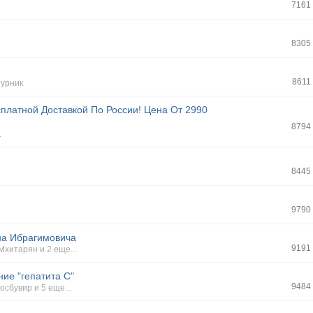
7161
8305
и
8611
турник
латной Доставкой По России! Цена От 2990
8794
.
8445
9790
на Ибрагимовича
9191
Мхитарян
и 2 еще...
ие "гепатита С"
9484
осбувир
и 5 еще...