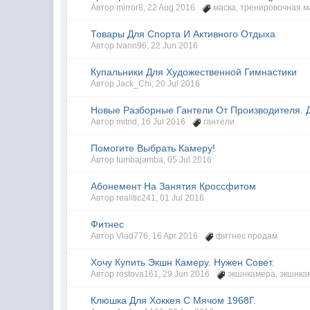
Автор
mirror8
,
22 Aug 2016
маска
,
тренировочная м
Товары Для Спорта И Активного Отдыха
Автор
Ivann96
,
22 Jun 2016
Купальники Для Художественной Гимнастики
Автор
Jack_Chi
,
20 Jul 2016
Новые Разборные Гантели От Производителя. 
Автор
mitrid
,
16 Jul 2016
гантели
Помогите Выбрать Камеру!
Автор
tumbajamba
,
05 Jul 2016
Абонемент На Занятия Кроссфитом
Автор
realitic241
,
01 Jul 2016
Фитнес
Автор
Vlad776
,
16 Apr 2016
фитнес продам
Хочу Купить Экшн Камеру. Нужен Совет.
Автор
rostova161
,
29 Jun 2016
экшнкамера
,
экшнка
Клюшка Для Хоккея С Мячом 1968Г.