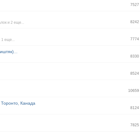
7527
8242
алок
и 2 еще...
7774
 1 еще...
иштяк)...
8330
8524
10659
 Торонто, Канада
8124
7825