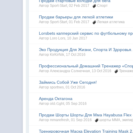
Продам стартовые колодки для бега
Автор
Sport-Start
,
02 Feb 2017
Спорт
Продам барьеры для легкой атлетики
Автор
Sport-Start
,
01 Feb 2017
Легкая атлетика
Lorsbets капперский сервис по футбольному п
Автор
Loro Lors
,
10 Jan 2017
Эко Продукция Для Жизни, Спорта И Здоровья
Автор
KirKirNik
,
17 Oct 2016
Профессиональный Домашний Тренажер «Спор
Автор
Александра Солнечная
,
13 Oct 2016
Тренаже
Займись Собой Уже Сегодня!
Автор
sportnes
,
01 Oct 2016
Аренда Октагона
Автор
old.r1ght
,
05 Sep 2016
Продам Шорты Шорты Для Мма Hayabusa Flex 
Автор
mmarefresh
,
01 Sep 2016
шорты ММА
,
экипи
Тренировочная Маска Elevation Training Mask 2