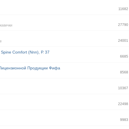
11682
27790
укавички
24001
е
pine Comfort (Nnn), Р. 37
6685
Лицензионной Продукции Фифа
8568
10367
22498
9983