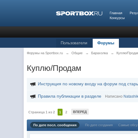
Главная
Резу
Конкурсы
Пользователи
Форумы
Форумы на Sportbox.ru
→
Общие
→
Барахолка
→
Куплю/Прода
Куплю/Продам
Инструкция по новому входу на форум под стар
Правила публикации в разделе
Написано
Natashi
ВПЕРЕД
Страница 1 из 2
1
2
По дате посл. сообщения
По дате создания
Самые обс