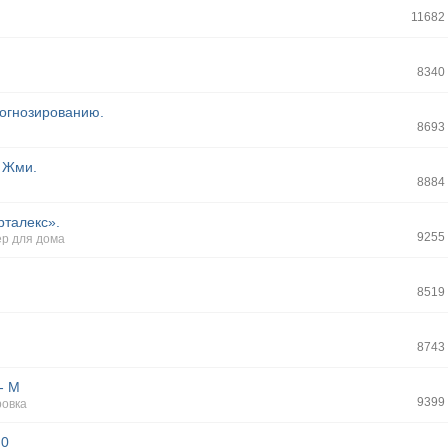
11682
8340
рогнозированию.
8693
. Жми.
8884
талекс».
9255
р для дома
8519
8743
- M
9399
ровка
.0