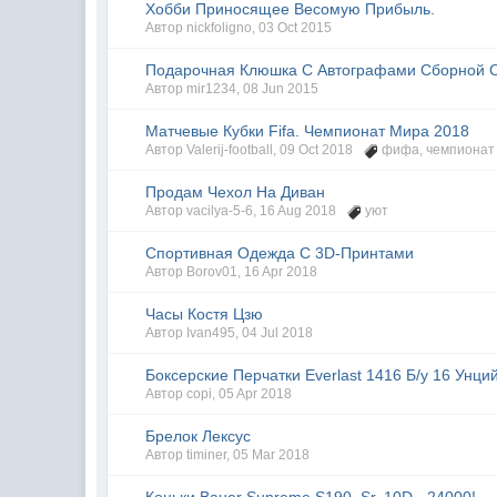
Хобби Приносящее Весомую Прибыль.
Автор
nickfoligno
,
03 Oct 2015
Подарочная Клюшка С Автографами Сборной Сс
Автор
mir1234
,
08 Jun 2015
Матчевые Кубки Fifa. Чемпионат Мира 2018
Автор
Valerij-football
,
09 Oct 2018
фифа
,
чемпионат
Продам Чехол На Диван
Автор
vacilya-5-6
,
16 Aug 2018
уют
Спортивная Одежда С 3D-Принтами
Автор
Borov01
,
16 Apr 2018
Часы Костя Цзю
Автор
Ivan495
,
04 Jul 2018
Боксерские Перчатки Everlast 1416 Б/у 16 Унци
Автор
copi
,
05 Apr 2018
Брелок Лексус
Автор
timiner
,
05 Mar 2018