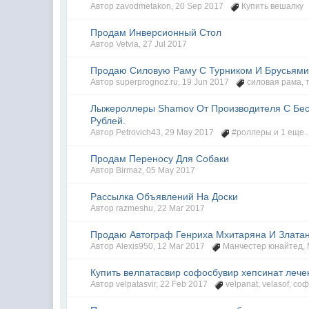
Автор
zavodmetakon
,
20 Sep 2017
Купить вешалку
Продам Инверсионный Стол
Автор
Vetvia
,
27 Jul 2017
Продаю Силовую Раму С Турником И Брусьям
Автор
superprognoz.ru
,
19 Jun 2017
силовая рама
,
Лыжероллеры Shamov От Производителя С Бесп
Рублей.
Автор
Petrovich43
,
29 May 2017
#роллеры
и 1 еще..
Продам Переносу Для Собаки
Автор
Birmaz
,
05 May 2017
Рассылка Объявлений На Доски
Автор
razmeshu
,
22 Mar 2017
Продаю Автограф Генриха Мхитаряна И Злата
Автор
Alexis950
,
12 Mar 2017
Манчестер юнайтед
,
Купить велпатасвир софосбувир хепсинат лечен
Автор
velpatasvir
,
22 Feb 2017
velpanat
,
velasof
,
соф