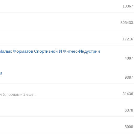
10367
305433
17216
Малых Форматов Спортивной И Фитнес-Индустрии
4087
ки
9387
31436
утб
,
продам
и 2 еще...
6378
8008