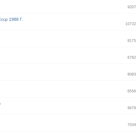
9207
ср 1988 Г.
10732
8175
6782
8083
6556
й
9678
7034