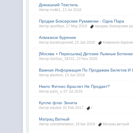
Домашний Текстиль
Автор
rostik1
,
13 Jul 2018
Продам Боксерские Рукавички - Одна Пара
Автор
sportikys
,
17 May 2019
продам
,
боксерские р
Алмазное Бурение
Автор
burstroyproekt
,
15 Jan 2020
Алмазное бурени
[Москва + Пересылка] Детские Лыжные Ботинки S
Автор
GorGaz_38151
,
23 Nov 2020
Важная Информация По Продажам Билетов И 
Автор
aleshon
,
13 Jun 2018
Никто Фитнес-Браслет Не Продает?
Автор
paris_s
,
07 Jul 2016
Куплю флаг Зенита
Автор
wacker
,
02 Feb 2017
г
Матрац Ватный
Автор
zavodmetakon
,
10 Apr 2019
Матрац ватный