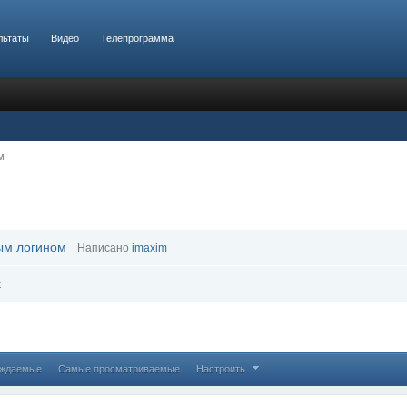
льтаты
Видео
Телепрограмма
м
ым логином
Написано
imaxim
k
уждаемые
Самые просматриваемые
Настроить