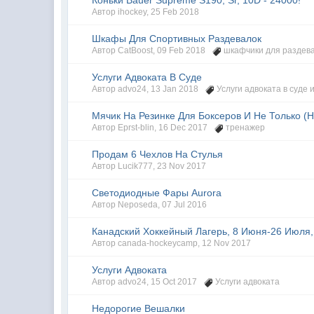
Коньки Bauer Supreme S190, Sr, 10D - 24000!
Автор
ihockey
,
25 Feb 2018
Шкафы Для Спортивных Раздевалок
Автор
CatBoost
,
09 Feb 2018
шкафчики для раздев
Услуги Адвоката В Суде
Автор
advo24
,
13 Jan 2018
Услуги адвоката в суде
и
Мячик На Резинке Для Боксеров И Не Только (Н
Автор
Eprst-blin
,
16 Dec 2017
тренажер
Продам 6 Чехлов На Стулья
Автор
Lucik777
,
23 Nov 2017
Светодиодные Фары Aurora
Автор
Neposeda
,
07 Jul 2016
Канадский Хоккейный Лагерь, 8 Июня-26 Июля,
Автор
canada-hockeycamp
,
12 Nov 2017
Услуги Адвоката
Автор
advo24
,
15 Oct 2017
Услуги адвоката
Недорогие Вешалки