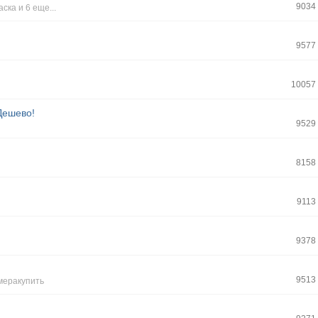
9034
аска
и 6 еще...
9577
10057
Дешево!
9529
8158
9113
9378
9513
меракупить