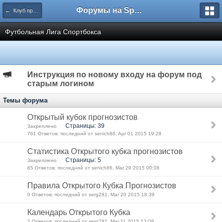
Форумы на Sportbox.ru
← Клуб прогнозистов
Футбольная Лига Спортбокса
Инструкция по новому входу на форум под
старым логином
Темы форума
Открытый кубок прогнозистов
Страницы: 39
Закреплено
761 Ответов: последний от senich86, Apr 01 2015 19:28
Статистика Открытого кубка прогнозистов
Страницы: 5
Закреплено
85 Ответов: последний от senich86, Mar 29 2015 00:08
Правила Открытого Кубка Прогнозистов
0 Ответов: последний от serg281, Mar 20 2015 18:39
Календарь Открытого Кубка
2 Ответов: последний от serg281, Mar 11 2015 13:08