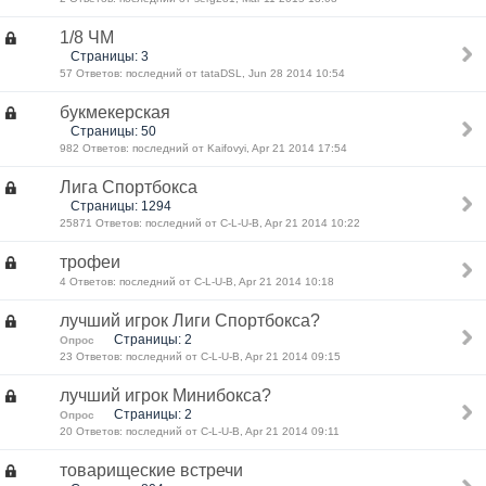
1/8 ЧМ
Страницы: 3
57 Ответов: последний от tataDSL, Jun 28 2014 10:54
букмекерская
Страницы: 50
982 Ответов: последний от Kaifovyi, Apr 21 2014 17:54
Лига Спортбокса
Страницы: 1294
25871 Ответов: последний от C-L-U-B, Apr 21 2014 10:22
трофеи
4 Ответов: последний от C-L-U-B, Apr 21 2014 10:18
лучший игрок Лиги Спортбокса?
Страницы: 2
Опрос
23 Ответов: последний от C-L-U-B, Apr 21 2014 09:15
лучший игрок Минибокса?
Страницы: 2
Опрос
20 Ответов: последний от C-L-U-B, Apr 21 2014 09:11
товарищеские встречи