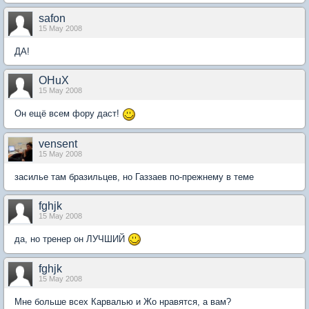
safon
15 May 2008
ДА!
OHuX
15 May 2008
Он ещё всем фору даст!
vensent
15 May 2008
засилье там бразильцев, но Газзаев по-прежнему в теме
fghjk
15 May 2008
да, но тренер он ЛУЧШИЙ
fghjk
15 May 2008
Мне больше всех Карвалью и Жо нравятся, а вам?