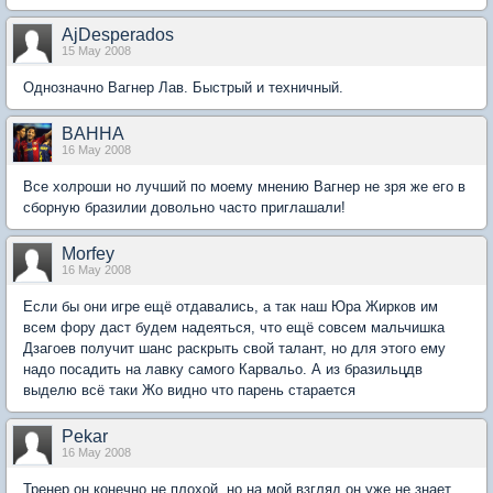
AjDesperados
15 May 2008
Однозначно Вагнер Лав. Быстрый и техничный.
BAHHA
16 May 2008
Все холроши но лучший по моему мнению Вагнер не зря же его в
сборную бразилии довольно часто приглашали!
Morfey
16 May 2008
Если бы они игре ещё отдавались, а так наш Юра Жирков им
всем фору даст будем надеяться, что ещё совсем мальчишка
Дзагоев получит шанс раскрыть свой талант, но для этого ему
надо посадить на лавку самого Карвальо. А из бразильцдв
выделю всё таки Жо видно что парень старается
Pekar
16 May 2008
Тренер он конечно не плохой, но на мой взгляд он уже не знает