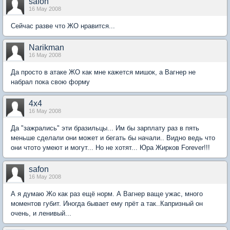
safon
16 May 2008
Сейчас разве что ЖО нравится...
Narikman
16 May 2008
Да просто в атаке ЖО как мне кажется мишок, а Вагнер не
набрал пока свою форму
4x4
16 May 2008
Да "зажрались" эти бразильцы... Им бы зарплату раз в пять
меньше сделали они может и бегать бы начали.. Видно ведь что
они чтото умеют и могут... Но не хотят... Юра Жирков Forever!!!
safon
16 May 2008
А я думаю Жо как раз ещё норм. А Вагнер ваще ужас, много
моментов губит. Иногда бывает ему прёт а так..Капризный он
очень, и ленивый...