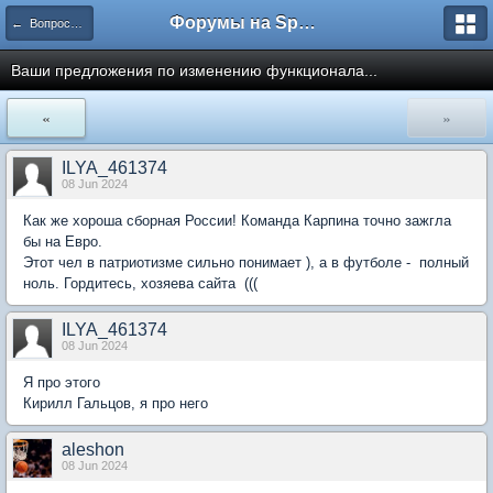
Форумы на Sportbox.ru
← Вопросы к администрации
Ваши предложения по изменению функционала...
«
»
ILYA_461374
08 Jun 2024
Как же хороша сборная России! Команда Карпина точно зажгла
бы на Евро.
Этот чел в патриотизме сильно понимает ), а в футболе - полный
ноль. Гордитесь, хозяева сайта (((
ILYA_461374
08 Jun 2024
Я про этого
Кирилл Гальцов, я про него
aleshon
08 Jun 2024