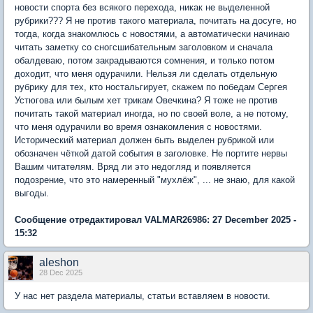
новости спорта без всякого перехода, никак не выделенной
рубрики??? Я не против такого материала, почитать на досуге, но
тогда, когда знакомлюсь с новостями, а автоматически начинаю
читать заметку со сногсшибательным заголовком и сначала
обалдеваю, потом закрадываются сомнения, и только потом
доходит, что меня одурачили. Нельзя ли сделать отдельную
рубрику для тех, кто ностальгирует, скажем по победам Сергея
Устюгова или былым хет трикам Овечкина? Я тоже не против
почитать такой материал иногда, но по своей воле, а не потому,
что меня одурачили во время ознакомления с новостями.
Исторический материал должен быть выделен рубрикой или
обозначен чёткой датой события в заголовке. Не портите нервы
Вашим читателям. Вряд ли это недогляд и появляется
подозрение, что это намеренный "мухлёж", ... не знаю, для какой
выгоды.
Сообщение отредактировал VALMAR26986: 27 December 2025 -
15:32
aleshon
28 Dec 2025
У нас нет раздела материалы, статьи вставляем в новости.