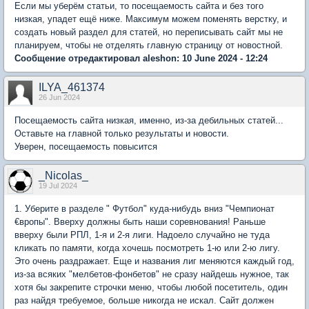
Если мы уберём статьи, то посещаемость сайта и без того
низкая, упадет ещё ниже. Максимум можем поменять верстку, и
создать новый раздел для статей, но переписывать сайт мы не
планируем, чтобы не отделять главную страницу от новостной.
Сообщение отредактировал aleshon: 10 June 2024 - 12:24
ILYA_461374
26 Jun 2024
Посещаемость сайта низкая, именно, из-за дебильных статей...
Оставьте на главной только результаты и новости.
Уверен, посещаемость повысится
_Nicolas_
19 Jul 2024
1. Уберите в разделе " Футбол" куда-нибудь вниз "Чемпионат
€вропы". Вверху должны быть наши соревнования! Раньше
вверху были РПЛ, 1-я и 2-я лиги. Надоело случайно не туда
кликать по памяти, когда хочешь посмотреть 1-ю или 2-ю лигу.
Это очень раздражает. Еще и названия лиг меняются каждый год,
из-за всяких "мелбетов-фонбетов" не сразу найдешь нужное, так
хотя бы закрепите строчки меню, чтобы любой посетитель, один
раз найдя требуемое, больше никогда не искал. Сайт должен