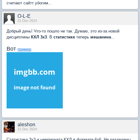
считают сайтт убогим...
O-L-E
21 Dec 2024
Добрый день! Что-то пошло не так. Думаю, это из-за новой
дисциплины
КХЛ 3х3
. В
статистике
теперь
мешанина
...
Вот
пример
aleshon
21 Dec 2024
Статистика 3x3 и чемпионата КХЛ в формате 6x6. Не разделены.