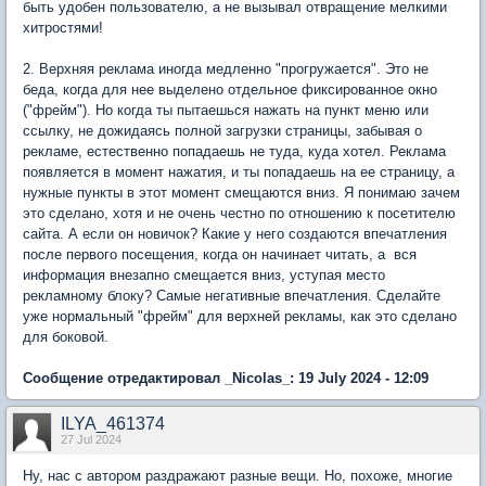
быть удобен пользователю, а не вызывал отвращение мелкими
хитростями!
2. Верхняя реклама иногда медленно "прогружается". Это не
беда, когда для нее выделено отдельное фиксированное окно
("фрейм"). Но когда ты пытаешься нажать на пункт меню или
ссылку, не дожидаясь полной загрузки страницы, забывая о
рекламе, естественно попадаешь не туда, куда хотел. Реклама
появляется в момент нажатия, и ты попадаешь на ее страницу, а
нужные пункты в этот момент смещаются вниз. Я понимаю зачем
это сделано, хотя и не очень честно по отношению к посетителю
сайта. А если он новичок? Какие у него создаются впечатления
после первого посещения, когда он начинает читать, а вся
информация внезапно смещается вниз, уступая место
рекламному блоку? Самые негативные впечатления. Сделайте
уже нормальный "фрейм" для верхней рекламы, как это сделано
для боковой.
Сообщение отредактировал _Nicolas_: 19 July 2024 - 12:09
ILYA_461374
27 Jul 2024
Ну, нас с автором раздражают разные вещи. Но, похоже, многие