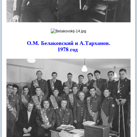
О.М. Белаковский и А.Тарханов.
1978 год