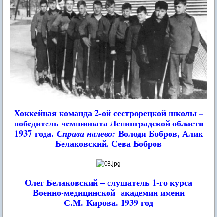
Хоккейная команда 2-ой сестрорецкой школы –
победитель чемпионата Ленинградской области
1937 года.
Володя Бобров, Алик
Справа налево:
Белаковский, Сева Бобров
Олег Белаковский – слушатель 1-го курса
Военно-медицинской
академии имени
С.М. Кирова. 1939 год