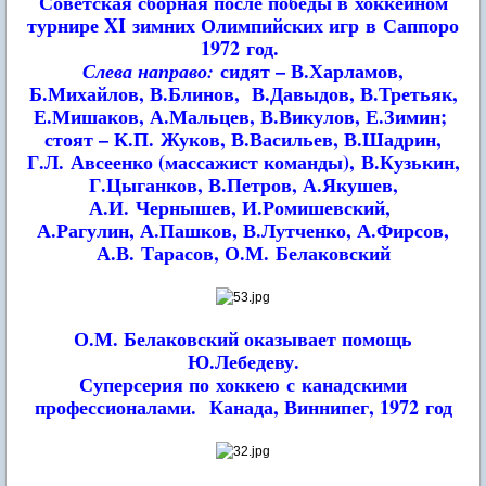
Советская сборная после победы в хоккейном
турнире XI зимних Олимпийских игр
в Саппоро
1972 год.
сидят – В.Харламов,
Слева направо:
Б.Михайлов, В.Блинов,
В.Давыдов, В.Третьяк,
Е.Мишаков, А.Мальцев, В.Викулов, Е.Зимин;
стоят – К.П. Жуков, В.Васильев, В.Шадрин,
Г.Л. Авсеенко (массажист команды),
В.Кузькин,
Г.Цыганков, В.Петров, А.Якушев,
А.И. Чернышев, И.Ромишевский,
А.Рагулин, А.Пашков, В.Лутченко, А.Фирсов,
А.В. Тарасов, О.М. Белаковский
О.М. Белаковский оказывает помощь
Ю.Лебедеву.
Суперсерия по хоккею
с канадскими
профессионалами.
Канада, Виннипег, 1972 год