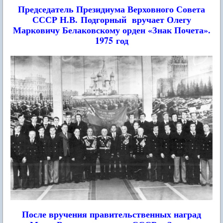
Председатель Президиума Верховного Совета
СССР Н.В. Подгорный
вручает Олегу
Марковичу Белаковскому орден «Знак Почета».
1975 год
После вручения правительственных наград