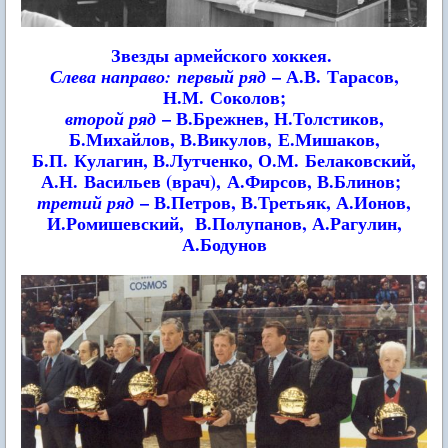
Звезды армейского хоккея.
– А.В. Тарасов,
Слева направо:
первый ряд
Н.М. Соколов;
– В.Брежнев, Н.Толстиков,
второй ряд
Б.Михайлов, В.Викулов,
Е.Мишаков,
Б.П. Кулагин, В.Лутченко, О.М. Белаковский,
А.Н. Васильев (врач),
А.Фирсов, В.Блинов;
– В.Петров, В.Третьяк, А.Ионов,
третий ряд
И.Ромишевский,
В.Полупанов, А.Рагулин,
А.Бодунов