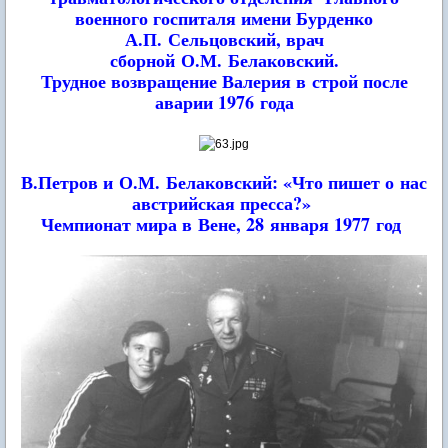
военного госпиталя имени Бурденко
А.П. Сельцовский, врач
сборной
О.М. Белаковский.
Трудное возвращение Валерия в строй после
аварии 1976 года
В.Петров и О.М. Белаковский: «Что пишет о нас
австрийская пресса?»
Чемпионат мира в Вене, 28 января 1977 год