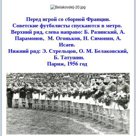
Перед игрой со сборной Франции.
Советские футболисты спускаются в метро.
Верхний ряд, слева направо: Б. Разинский, А.
Парамонов,
М. Огоньков, Н. Симонян, А.
Исаев.
Нижний ряд: Э. Стрельцов, О. М. Белаковский,
Б. Татушин.
Париж, 1956 год