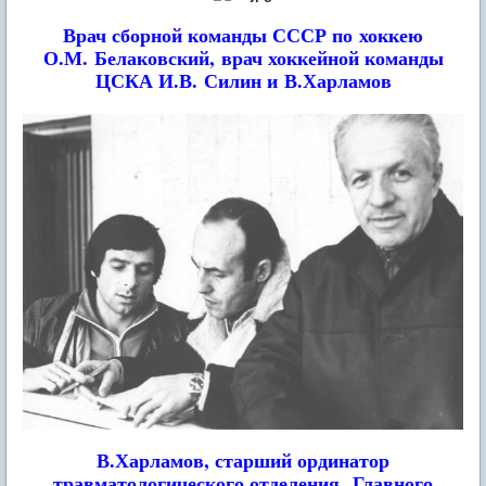
Врач сборной команды СССР по хоккею
О.М. Белаковский,
врач хоккейной команды
ЦСКА И.В. Силин и В.Харламов
В.Харламов, старший ординатор
травматологического отделения
Главного