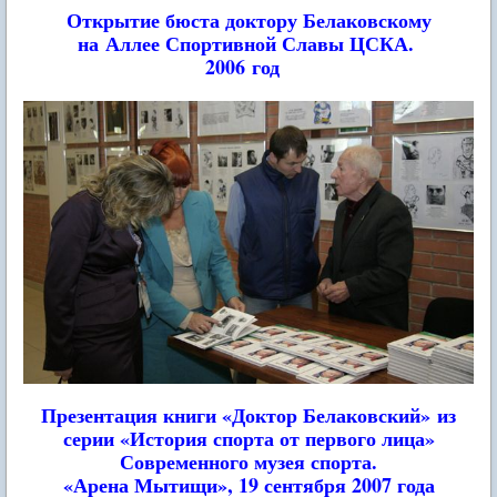
Открытие бюста доктору Белаковскому
на Аллее Спортивной Славы ЦСКА.
2006 год
Презентация книги «Доктор Белаковский»
из
серии «История спорта от первого лица»
Современного музея спорта.
«Арена Мытищи», 19 сентября 2007 года