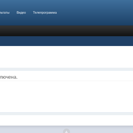
льтаты
Видео
Телепрограмма
ключена.