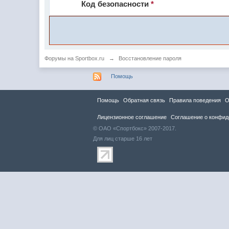
Код безопасности
*
Форумы на Sportbox.ru
→
Восстановление пароля
Помощь
Помощь
Обратная связь
Правила повeдения
О
Лицензионное соглашение
Соглашение о конфид
© ОАО «Спортбокс» 2007-2017.
Для лиц старше 16 лет