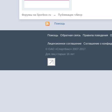
Форумы на Sportbox.ru
→
Публикации +Alexp
Помощь
Помощь
Обратная связь
Правила повeдения
О
Лицензионное соглашение
Соглашение о конфид
© ОАО «Спортбокс» 2007-2017.
Для лиц старше 16 лет