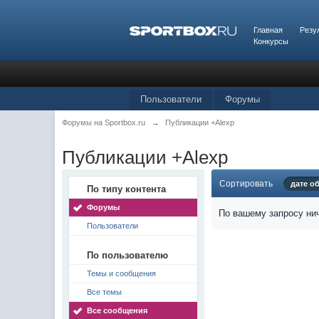
Главная
Резу
Конкурсы
Пользователи
Форумы
Форумы на Sportbox.ru
→
Публикации +Alexp
Публикации +Alexp
Сортировать
дате о
По типу контента
Форумы
По вашему запросу нич
Пользователи
По пользователю
Темы и сообщения
Все темы
Все сообщения