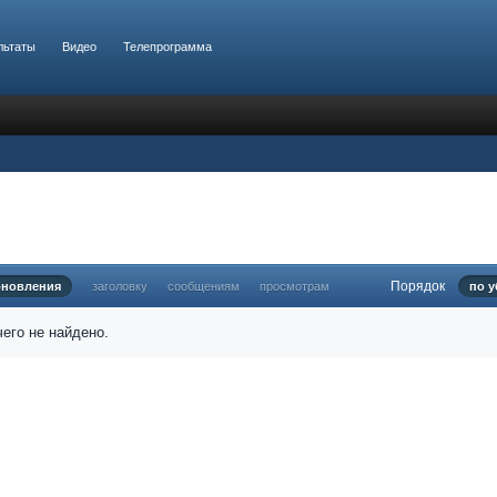
льтаты
Видео
Телепрограмма
Порядок
бновления
заголовку
сообщениям
просмотрам
по 
его не найдено.