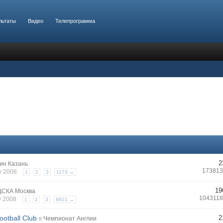
льтаты
Видео
Телепрограмма
2
ин Казань
173813
ay 2008
1
2
3
1173 →
19
ЦСКА Москва
1043118
y 2008
1
2
3
9821 →
ootball Club
2
в
Чемпионат Англии