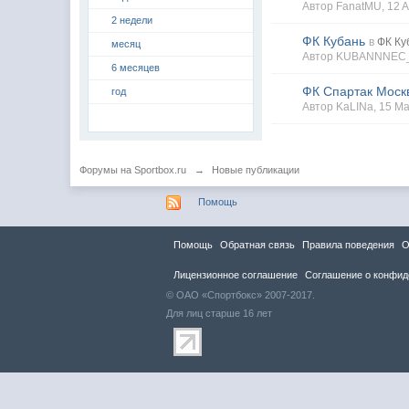
Автор
FanatMU
, 12
2 недели
ФК Кубань
в
ФК Ку
месяц
Автор
KUBANNNEC
6 месяцев
ФК Спартак Моск
год
Автор
KaLINa
, 15 M
Форумы на Sportbox.ru
→
Новые публикации
Помощь
Помощь
Обратная связь
Правила повeдения
О
Лицензионное соглашение
Соглашение о конфид
© ОАО «Спортбокс» 2007-2017.
Для лиц старше 16 лет