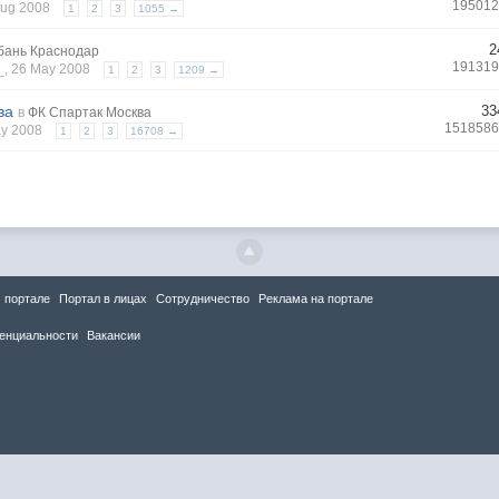
195012
 Aug 2008
1
2
3
1055 →
2
бань Краснодар
191319
_
, 26 May 2008
1
2
3
1209 →
ва
33
в
ФК Спартак Москва
1518586
ay 2008
1
2
3
16708 →
 портале
Портал в лицах
Сотрудничество
Реклама на портале
енциальности
Вакансии