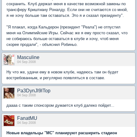
сохранить. Клуб держал меня в качестве возможной замены по
трансферу Криштиану Роналду. Если они не считаются со мной,
я не хочу больше там оставаться. Это я и сказал президенту".
"Я плакал, когда Кальдерон (президент "Реала") не отпустил
меня на Олимпийские Игры. Сейчас же я ему просто сказал, что
не собираюсь больше оставаться в клубе и хочу, чтоб меня
скорее продали", - объяснил Робиньо.
Masculine
04 Sep 2008
Ну что же, удачи ему в новом клубе, надеюсь там он будет
востребованным, и регулярно появляться в составе.
Pa3DynJl9lTop
04 Sep 2008
даааа с таким спонсором думается клуб далеко пойдет...
FanatMU
04 Sep 2008
Новые владельцы "МС" планируют расширить стадион