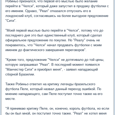
Робиньо признался, что первой его мыслью было желание
перейти в "Челси", который даже запустил в продажу футболки с
его именем. Однако, "Реал" отказался отпускать его в
лондонский клуб, согласившись на более выгодное предложение
"Сити".
"Моей первой мыслью было перейти в "Челси", потому что до
последнего дня это был единственный клуб, который сделал
официальное предложение по покупке. Но "Реалу" очень не
понравилось, что "Челси" начал продавать футболки с моим
именем до фактического завершения переговоров".
"Кроме того, предложение "Челси" не дотягивало до той цены,
которую запрашивал "Реал". В последний момент появился
"Манчестер Сити" и приобрел меня", - заявил нападающий
сборной Бразилии.
Также Робиньо ответил на критику легенды бразильского
футбола Пеле, который назвал данный переход ошибкой. По
мнению нападающего, сам Пеле поступил точно также на его
месте.
"Я принимаю критику Пеле, он, конечно, король футбола, но если
бы он был мной, он поступил точно также. "Реал" не хотел меня