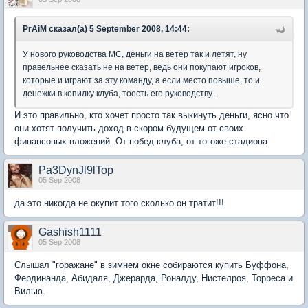
PrAiM сказал(а) 5 September 2008, 14:44:
У нового руководства МС, деньги на ветер так и летят, ну
правельнее сказать не на ветер, ведь они покупают игроков,
которые и играют за эту команду, а если место повыше, то и
денежки в копилку клуба, тоесть его руководству...
И это правильно, кто хочет просто так выкинуть деньги, ясно что
они хотят получить доход в скором будущем от своих
финансовых вложений. От побед клуба, от тогоже стадиона.
Pa3DynJl9lTop
05 Sep 2008
да это никогда не окупит того сколько он тратит!!!
Gashish1111
05 Sep 2008
Слышал "горажане" в зимнем окне собираются купить Буффона,
Фердинанда, Абидаля, Джерарда, Роналду, Нистелроя, Торреса и
Вилью.