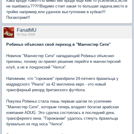
Кака вроде тоже!!!По мимо них вроде ещё кем то усилились,если
не ошибаюсь???!!!Видимо стоит какая то большая задача,место в
тройке например,или удачное выступление в кубках!!!
Посмотрим!!!
FanatMU
04 Sep 2008
Робиньо объяснил свой переход в "Манчестер Сити"
Новичок "Манчестер Сити" нападающий Робиньо объяснил
причины, почему он принял решение перейти в манчестерский
клуб, а не в лондонский "Челси".
Напомним, что "горожане" приобрели 24-летнего бразильца у
мадридского "Реала" за 42 миллиона евро - это новый
трансферный рекорд британского футбола.
Покупка Робиньо стала лишь первым шагом по усилению
"Манчестер Сити", которым теперь владеет богатая арабская
компания ADUG. Это сделка состоялась в последний день
трансферного окна. "Горожанам" удалось стянуть бразильца
буквально из под носа "Челси".