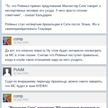
"То, что Робиньо принял предложение Манчестер Сити говорит о
неспортивных мотивах его ухода. У него просто плохие
советчики", - сказал Кальдерон.
Робиньо стал четвертым бразильцем в Сити после Элано, Жо и
свежеприобретенного Глаубера.
comp
02 Sep 2008
Да вот это конечно новость.Ну чтож будет интересно посмотреть
за МС в этом сезоне. Считаю что Робинья поступил правильно,
когда в клубе такое отношение надо из него уходить.
PrAiM
02 Sep 2008
Судя по вчерашнему переходу бразильца, можно смело заверить,
что МС будет в зоне КУЕФА!
comp
03 Sep 2008
"Манчестер Сити" предлагает 260 миллионов долларов за