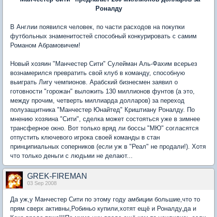
Роналду
В Англии появился человек, по части расходов на покупки
футбольных знаменитостей способный конкурировать с самим
Романом Абрамовичем!
Новый хозяин "Манчестер Сити" Сулейман Аль-Фахим всерьез
вознамерился превратить свой клуб в команду, способную
выиграть Лигу чемпионов. Арабский бизнесмен заявил о
готовности "горожан" выложить 130 миллионов фунтов (а это,
между прочим, четверть миллиарда долларов) за переход
полузащитника "Манчестер Юнайтед" Криштиану Роналду. По
мнению хозяина "Сити", сделка может состояться уже в зимнее
трансферное окно. Вот только вряд ли боссы "МЮ" согласятся
отпустить ключевого игрока своей команды в стан
принципиальных соперников (если уж в "Реал" не продали!). Хотя
что только деньги с людьми не делают...
GREK-FIREMAN
03 Sep 2008
Да уж,у Манчестер Сити по этому году амбиции большие,что то
прям сверх активны,Робиньо купили,хотят ещё и Роналду,да и