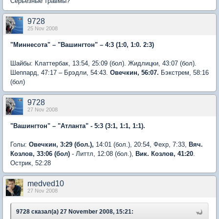
Серьёзные травмы?
9728
25 Nov 2008
"Миннесота" – "Вашингтон" – 4:3 (1:0, 1:0. 2:3)
Шайбы: Клаттербак, 13:54, 25:09 (бол). Жидлицки, 43:07 (бол).
Шеппард, 47:17 – Брэдли, 54:43.
Овечкин, 56:07.
Бэкстрем, 58:16
(бол)
9728
27 Nov 2008
"Вашингтон" – "Атланта" - 5:3 (3:1, 1:1, 1:1).
Голы:
Овечкин, 3:29 (бол.),
14:01 (бол.), 20:54, Фехр, 7:33,
Вяч.
Козлов, 33:06 (бол)
- Литтл, 12:08 (бол.),
Вик. Козлов, 41:20
.
Острик, 52:28
medved10
27 Nov 2008
9728 сказал(а) 27 November 2008, 15:21: