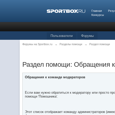
Главная
Резу
Конкурсы
Пользователи
Форумы
Форумы на Sportbox.ru
→
Разделы помощи
→
Раздел помощи
Раздел помощи: Обращения к
Обращения к команде модераторов
Если вам нужно обратиться к модератору или просто пр
помощи 'Помошника'.
Этот список отображает команду администраторов (име