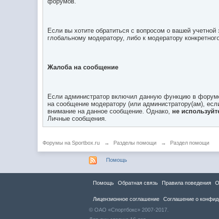
форумов.
Если вы хотите обратиться с вопросом о вашей учетной
глобальному модератору, либо к модератору конкретног
Жалоба на сообщение
Если администратор включил данную функцию в форуме, 
на сообщение модератору (или администратору(ам), есл
внимание на данное сообщение. Однако,
не используй
Личные сообщения.
Форумы на Sportbox.ru
→
Разделы помощи
→
Раздел помощи
Помощь
Помощь
Обратная связь
Правила повeдения
О
Лицензионное соглашение
Соглашение о конфид
© ОАО «Спортбокс» 2007-2017.