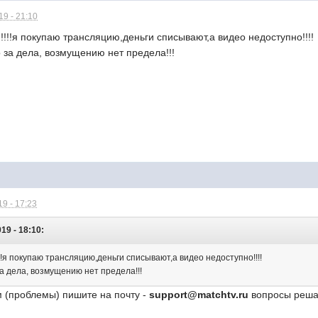
9 - 21:10
!!!!я покупаю трансляцию,деньги списывают,а видео недоступно!!!!
 за дела, возмущению нет предела!!!
9 - 17:23
19 - 18:10:
!!я покупаю трансляцию,деньги списывают,а видео недоступно!!!!
а дела, возмущению нет предела!!!
 (проблемы) пишите на почту -
support@matchtv.ru
вопросы решаю