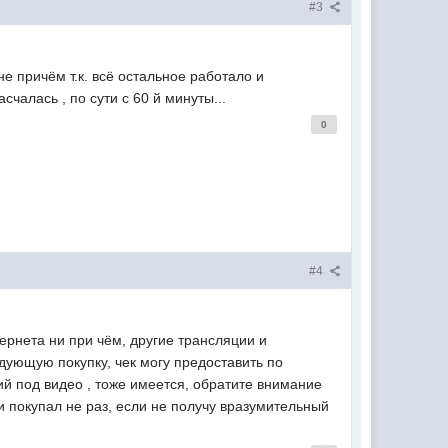
#3
е причём т.к. всё остальное работало и
счалась , по сути с 60 й минуты...
0
#4
ернета ни при чём, другие трансляции и
дующую покупку, чек могу предоставить по
ий под видео , тоже имеется, обратите внимание
ии покупал не раз, если не получу вразумительный