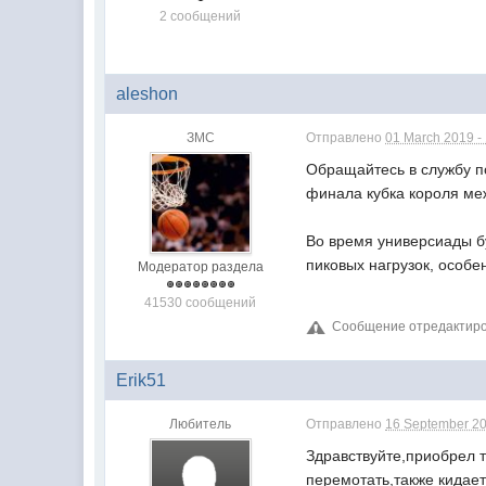
2 сообщений
aleshon
ЗМС
Отправлено
01 March 2019 -
Обращайтесь в службу по
финала кубка короля ме
Во время универсиады б
пиковых нагрузок, особе
Модератор раздела
41530 сообщений
Сообщение отредактиров
Erik51
Любитель
Отправлено
16 September 20
Здравствуйте,приобрел 
перемотать,также кидает