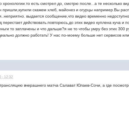
 хронологии.то есть смотрел до, смотрю после...а те несколько вид
н пришли,купили скажем хлеб, майонез и огурцы например.Вы расп
я..неприятно. выдается сообщение,что видео временно недоступно 
од перестает действовать.повторюсь,до этих видео куплена куча и 
еньги то заплачены и что дальше?я не то чтобы умру без этих 300 р
еально должно работать! У нас по-моему больше нет сервисов или 
 - 12:32
 трансляцию вчерашнего матча Салават Юлаев-Сочи, а где посмотр