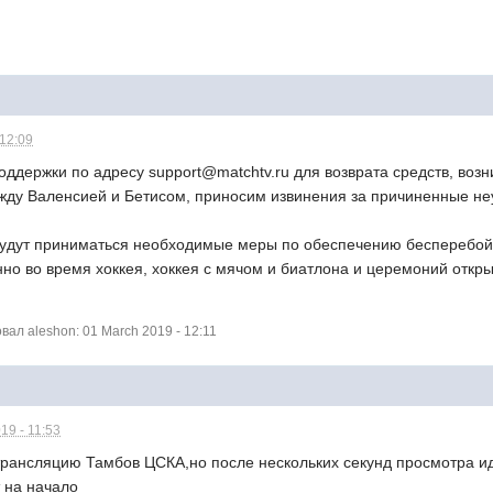
 12:09
ддержки по адресу support@matchtv.ru для возврата средств, воз
жду Валенсией и Бетисом, приносим извинения за причиненные не
удут приниматься необходимые меры по обеспечению бесперебойн
нно во время хоккея, хоккея с мячом и биатлона и церемоний откр
ал aleshon: 01 March 2019 - 12:11
19 - 11:53
трансляцию Тамбов ЦСКА,но после нескольких секунд просмотра иде
 на начало