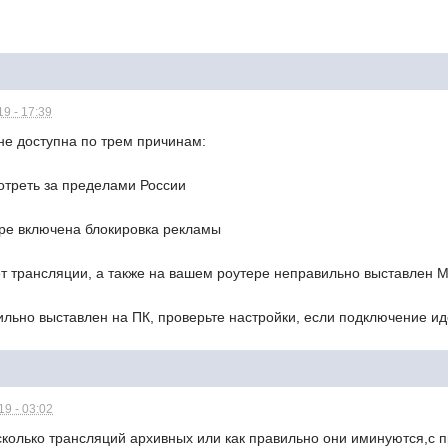
9 - 17:39
не доступна по трем причинам:
отреть за пределами России
ре включена блокировка рекламы
т трансляции, а также на вашем роутере неправильно выставлен 
льно выставлен на ПК, проверьте настройки, если подключение ид
9 - 03:02
есколько трансляций архивных или как правильно они иминуются,с 