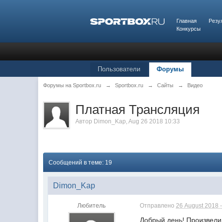
Главная
Резу
Конкурсы
Пользователи
Форумы
Форумы на Sportbox.ru
→
Sportbox.ru
→
Сайты
→
Видео
Платная Трансляция
Автор
Dimon_Kap
,
Aug 26 2018 10:33
Сообщений в теме: 19
Dimon_Kap
Любитель
Отправлено
26 August 2018 -
Добрый день! Произвели 