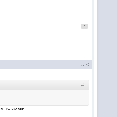
0
#9
т только они.