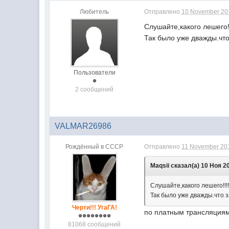
Любитель
Отправлено
10 November 201
Слушайте,какого лешего!
Так было уже дважды.что
Пользователи
2 сообщений
VALMAR26986
Рождённый в СССР
Отправлено
11 November 201
Maqsii сказал(а) 10 Ноя 20
Слушайте,какого лешего!!!
Так было уже дважды.что з
Черти!!! УгаГА!
по платным трансляциям
81068 сообщений