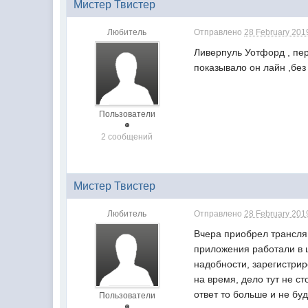
Мистер Твистер
Любитель
Отправлено
28 February 2019
Ливерпуль Уотфорд , пер
показывало он лайн ,без 
Пользователи
2 сообщений
Мистер Твистер
Любитель
Отправлено
28 February 2019
Вчера приобрел трансля
приложения работали в ш
надобности, зарегистрир
на время, дело тут не с
ответ то больше и не буду
Пользователи