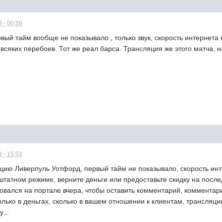
 - 00:59
вый тайм вообще не показывало , только звук, скорость интернета н
всяких перебоев. Тот же реал барса. Трансляция же этого матча, на
 - 15:53
цию Ливерпуль Уотфорд, первый тайм не показывало, скорость инт
татном режиме, верните деньги или предоставьте скидку на после
овался на портале вчера, чтобы оставить комментарий, комментар
только в деньгах, сколько в вашем отношении к клиентам, трансляц
...