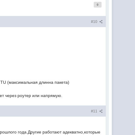
0
#10
MTU (максимальная длинна пакета)
ет через роутер или напрямую.
#11
прошлого года.Другие работают адекватно,которые