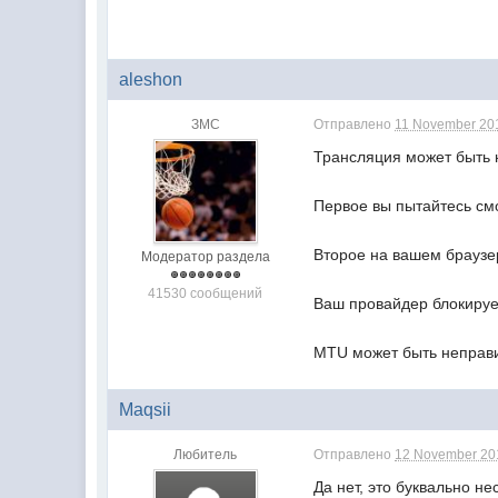
aleshon
ЗМС
Отправлено
11 November 201
Трансляция может быть 
Первое вы пытайтесь см
Второе на вашем браузе
Модератор раздела
41530 сообщений
Ваш провайдер блокируе
MTU может быть неправи
Maqsii
Любитель
Отправлено
12 November 201
Да нет, это буквально н