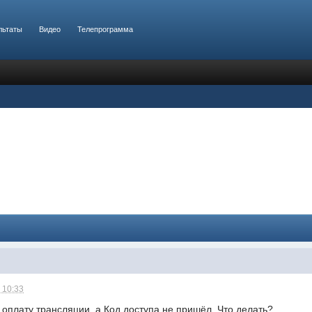
льтаты
Видео
Телепрограмма
 10:33
оплату трансляции, а Код доступа не пришёл. Что делать?