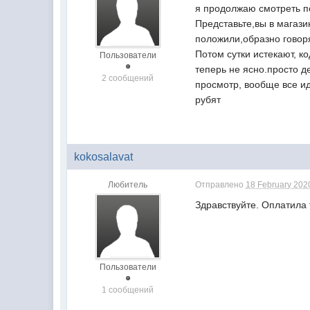
я продолжаю смотреть по
Представьте,вы в магази
положили,образно говор
Потом сутки истекают, к
Пользователи
теперь не ясно.просто д
2 сообщений
просмотр, вообще все ид
рубят
kokosalavat
Любитель
Отправлено
18 February 2020
Здравствуйте. Оплатила
Пользователи
1 сообщений