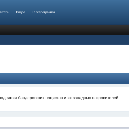
льтаты
Видео
Телепрограмма
лодеяния бандеровских нацистов и их западных покровителей