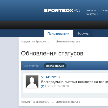
Главная
Резу
Конкурсы
Пользователи
Форумы
Форумы на Sportbox.ru
→
Изменения статуса
Обновления статусов
Все статусы
Лента статуса
VLADRBSS
Белгородчина выстоит несмотря на все з
Apr 09 2024 20:38
Форумы на Sportbox.ru
→
Изменения статуса