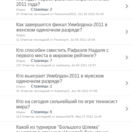
2011 года?
Страницы: 2
Опрос
37 Ответов: последний от Freerunner2011, Oct 30 2011 01:45
Как завершится финал Уимблдона-2011 в
женском одиночном разряде?
Опрос
11 Ответов: последний от Feodorych, Jul 04 2011 16:04
Кто способен сместить Рафаэля Надаля с
первого места в мировом рейтинге?
Страницы: 7
Опрос
137 Ответов: последний от sashsumy, Jul 03 2011 14:57
Кто выиграет Уимблдон-2011 в мужском
одиночном разряде?
Страницы: 2
Опрос
31 Ответов: последний от Katerina22, Jun 30 2011 07:58
Кто на сегодня сильнейший по игре теннисист
мира?
Страницы: 6
Опрос
113 Ответов: последний от krasavchik78, May 27 2011 11:45
Какой из турниров "Большого Шлема"