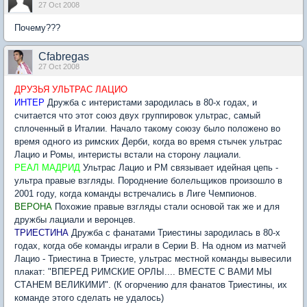
27 Oct 2008
Почему???
Cfabregas
27 Oct 2008
ДРУЗЬЯ УЛЬТРАС ЛАЦИО
ИНТЕР
Дружба с интеристами зародилась в 80-х годах, и
считается что этот союз двух группировок ультрас, самый
сплоченный в Италии. Начало такому союзу было положено во
время одного из римских Дерби, когда во время стычек ультрас
Лацио и Ромы, интеристы встали на сторону лациали.
РЕАЛ МАДРИД
Ультрас Лацио и РМ связывает идейная цепь -
ультра правые взгляды. Породнение болельщиков произошло в
2001 году, когда команды встречались в Лиге Чемпионов.
ВЕРОНА
Похожие правые взгляды стали основой так же и для
дружбы лациали и веронцев.
ТРИЕСТИНА
Дружба с фанатами Триестины зародилась в 80-х
годах, когда обе команды играли в Серии В. На одном из матчей
Лацио - Триестина в Триесте, ультрас местной команды вывесили
плакат: "ВПЕРЕД РИМСКИЕ ОРЛЫ.... ВМЕСТЕ С ВАМИ МЫ
СТАНЕМ ВЕЛИКИМИ". (К огорчению для фанатов Триестины, их
команде этого сделать не удалось)