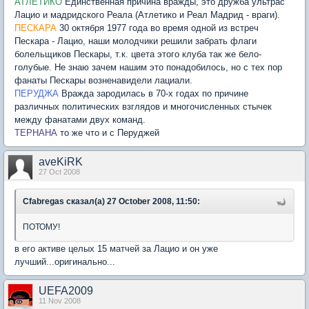
АТЛЕТИКО
Единственная причина вражды, это дружба ультрас
Лацио и мадридского Реала (Атлетико и Реал Мадрид - враги).
ПЕСКАРА
30 октября 1977 года во время одной из встреч
Пескара - Лацио, наши молодчики решили забрать флаги
болельщиков Пескары, т.к. цвета этого клуба так же бело-
голубые. Не знаю зачем нашим это понадобилось, но с тех пор
фанаты Пескары возненавидели лациали.
ПЕРУДЖА
Вражда зародилась в 70-х годах по причине
различных политических взглядов и многочисленных стычек
между фанатами двух команд.
ТЕРНАНА
то же что и с Перуджей
aveKiRK
27 Oct 2008
Cfabregas сказал(а) 27 October 2008, 11:50:
ПОТОМУ!
в его активе целых 15 матчей за Лацио и он уже
лучший...оригинально...
UEFA2009
11 Nov 2008