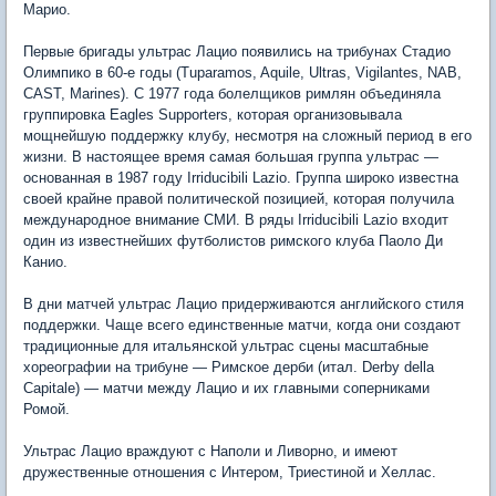
Марио.
Первые бригады ультрас Лацио появились на трибунах Стадио
Олимпико в 60-е годы (Tuparamos, Aquile, Ultras, Vigilantes, NAB,
CAST, Marines). С 1977 года болелщиков римлян объединяла
группировка Eagles Supporters, которая организовывала
мощнейшую поддержку клубу, несмотря на сложный период в его
жизни. В настоящее время самая большая группа ультрас —
основанная в 1987 году Irriducibili Lazio. Группа широко известна
своей крайне правой политической позицией, которая получила
международное внимание СМИ. В ряды Irriducibili Lazio входит
один из известнейших футболистов римского клуба Паоло Ди
Канио.
В дни матчей ультрас Лацио придерживаются английского стиля
поддержки. Чаще всего единственные матчи, когда они создают
традиционные для итальянской ультрас сцены масштабные
хореографии на трибуне — Римское дерби (итал. Derby della
Capitale) — матчи между Лацио и их главными соперниками
Ромой.
Ультрас Лацио враждуют с Наполи и Ливорно, и имеют
дружественные отношения с Интером, Триестиной и Хеллас.