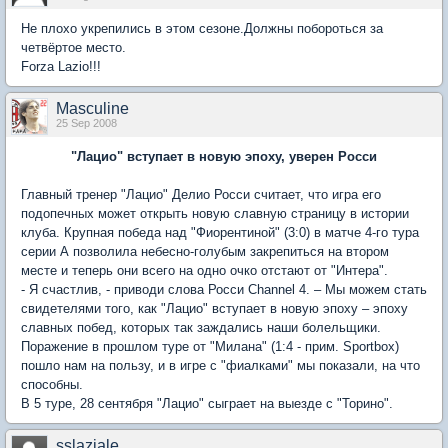
Не плохо укрепились в этом сезоне.Должны побороться за
четвёртое место.
Forza Lazio!!!
Masculine
25 Sep 2008
"Лацио" вступает в новую эпоху, уверен Росси
Главный тренер "Лацио" Делио Росси считает, что игра его
подопечных может открыть новую славную страницу в истории
клуба. Крупная победа над "Фиорентиной" (3:0) в матче 4-го тура
серии А позволила небесно-голубым закрепиться на втором
месте и теперь они всего на одно очко отстают от "Интера".
- Я счастлив, - приводи слова Росси Channel 4. – Мы можем стать
свидетелями того, как "Лацио" вступает в новую эпоху – эпоху
славных побед, которых так заждались наши болельщики.
Поражение в прошлом туре от "Милана" (1:4 - прим. Sportbox)
пошло нам на пользу, и в игре с "фиалками" мы показали, на что
способны.
В 5 туре, 28 сентября "Лацио" сыграет на выезде с "Торино".
sslaziale