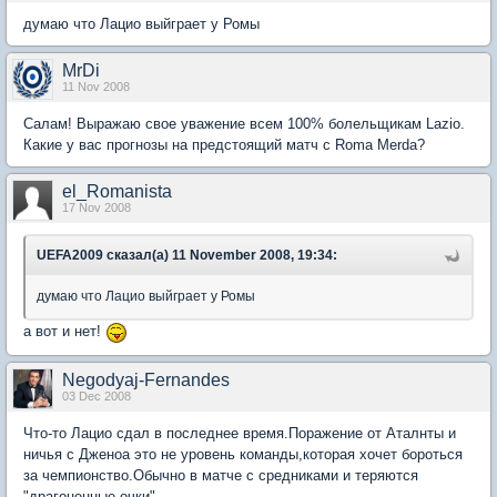
думаю что Лацио выйграет у Ромы
MrDi
11 Nov 2008
Салам! Выражаю свое уважение всем 100% болельщикам Lazio.
Какие у вас прогнозы на предстоящий матч с Roma Merda?
el_Romanista
17 Nov 2008
UEFA2009 сказал(а) 11 November 2008, 19:34:
думаю что Лацио выйграет у Ромы
а вот и нет!
Negodyaj-Fernandes
03 Dec 2008
Что-то Лацио сдал в последнее время.Поражение от Аталнты и
ничья с Дженоа это не уровень команды,которая хочет бороться
за чемпионство.Обычно в матче с средниками и теряются
"драгоценные очки".