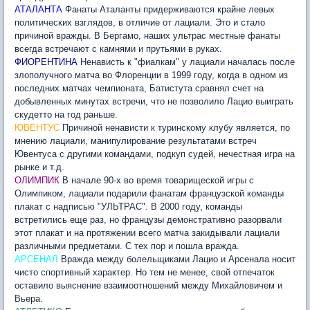
АТАЛАНТА
Фанаты Аталанты придерживаются крайне левых
политических взглядов, в отличие от лациали. Это и стало
причиной вражды. В Бергамо, наших ультрас местные фанаты
всегда встречают с камнями и прутьями в руках.
ФИОРЕНТИНА
Ненависть к "фиалкам" у лациали началась после
злополучного матча во Флоренции в 1999 году, когда в одном из
последних матчах чемпионата, Батистута сравнял счет на
добывленных минутах встречи, что не позволило Лацио выиграть
скудетто на год раньше.
ЮВЕНТУС
Причиной ненависти к туринскому клубу является, по
мнению лациали, манипулирование результатами встреч
Ювентуса с другими командами, подкуп судей, нечестная игра на
рынке и т.д.
ОЛИМПИК
В начале 90-х во время товарищеской игры с
Олимпиком, лациали подарили фанатам французской команды
плакат с надписью "УЛЬТРАС". В 2000 году, команды
встретились еще раз, но французы демонстративно разорвали
этот плакат и на протяжении всего матча закидывали лациали
различными предметами. С тех пор и пошла вражда.
АРСЕНАЛ
Вражда между болельщиками Лацио и Арсенала носит
чисто спортивный характер. Но тем не менее, свой отпечаток
оставило выяснение взаимоотношений между Михайловичем и
Вьера.