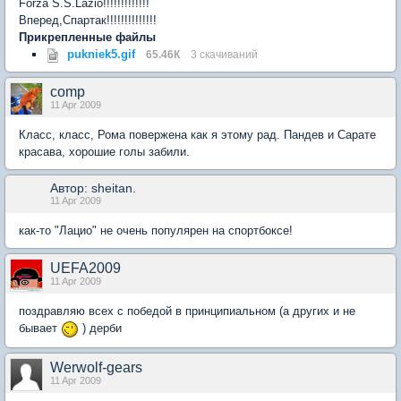
Forza S.S.Lazio!!!!!!!!!!!!!
Вперед,Спартак!!!!!!!!!!!!!!
Прикрепленные файлы
pukniek5.gif
65.46К
3 скачиваний
comp
11 Apr 2009
Класс, класс, Рома повержена как я этому рад. Пандев и Сарате
красава, хорошие голы забили.
Автор: sheitan.
11 Apr 2009
как-то "Лацио" не очень популярен на спортбоксе!
UEFA2009
11 Apr 2009
поздравляю всех с победой в принципиальном (а других и не
бывает
) дерби
Werwolf-gears
11 Apr 2009