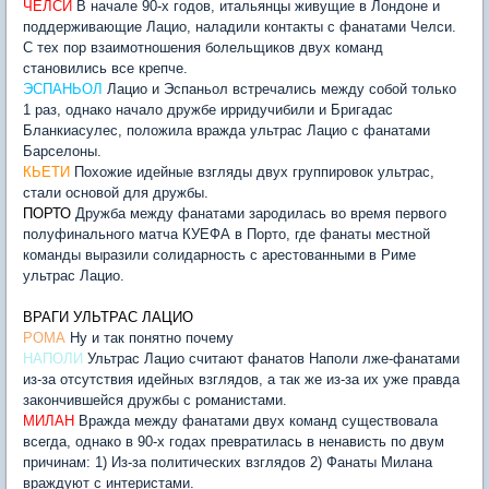
ЧЕЛСИ
В начале 90-х годов, итальянцы живущие в Лондоне и
поддерживающие Лацио, наладили контакты с фанатами Челси.
С тех пор взаимотношения болельщиков двух команд
становились все крепче.
ЭСПАНЬОЛ
Лацио и Эспаньол встречались между собой только
1 раз, однако начало дружбе ирридучибили и Бригадас
Бланкиасулес, положила вражда ультрас Лацио с фанатами
Барселоны.
КЬЕТИ
Похожие идейные взгляды двух группировок ультрас,
стали основой для дружбы.
ПОРТО
Дружба между фанатами зародилась во время первого
полуфинального матча КУЕФА в Порто, где фанаты местной
команды выразили солидарность с арестованными в Риме
ультрас Лацио.
ВРАГИ УЛЬТРАС ЛАЦИО
РОМА
Ну и так понятно почему
НАПОЛИ
Ультрас Лацио считают фанатов Наполи лже-фанатами
из-за отсутствия идейных взглядов, а так же из-за их уже правда
закончившейся дружбы с романистами.
МИЛАН
Вражда между фанатами двух команд существовала
всегда, однако в 90-х годах превратилась в ненависть по двум
причинам: 1) Из-за политических взглядов 2) Фанаты Милана
враждуют с интеристами.