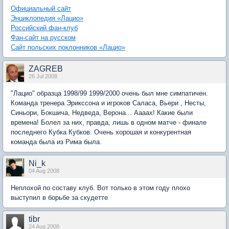
Официальный сайт
Энциклопедия «Лацио»
Российский фан-клуб
Фан-сайт на русском
Сайт польских поклонников «Лацио»
ZAGREB
26 Jul 2008
"Лацио" образца 1998/99 1999/2000 очень был мне симпатичен.
Команда тренера Эрикссона и игроков Саласа, Вьери , Несты,
Синьори, Бокшича, Недведа, Верона... Аааах! Какие были
времена! Болел за них, правда, лишь в одном матче - финале
последнего Кубка Кубков. Очень хорошая и конкурентная
команда была из Рима была.
Ni_k
04 Aug 2008
Неплохой по составу клуб. Вот только в этом году плохо
выступил в борьбе за скудетте
tibr
24 Aug 2008