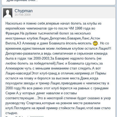
Chypman
16 Feb 2009
Насколько я помню себя,впервые начал болеть за клубы из
европейских чемпионатов где-то после ЧМ 1998 года во
Франции.На рубеже тысячилетий болел за несколько
иностранных клубов:Лацио,Депортиво,Бавария,Ланс,Астон
Вилла,АЗ Алкмаар и даже Боавишта ёпсель-мопсель
. Но со
временем,единственным моим любимым клубом остался Лацио!!!
Депортиво-развалили,а ведь симпатичная и серьезная команда
была в годах так 2000-2003;За Баварию надоело болеть (не
люблю болеть за победителей);Ланс и Боавишта сдулись;за
Алкмааром чуть с меньшим вниманием стал следить.А вот
Лацио-навсегда!Этот клуб-гранд,в отличие,например,от Пармы
остался на плаву и боролся за высокие места.Даже,когда
поуходили звезды и тренер Лацио,приводившие к чемпионству в
2000 году.Но все равно этот клуб борется на равных с грандами
Серии А,у которых денег навалом и составы
соответствующие...Это в некоторой степени будет сказано в укор
руководству Спартака,которые на ровном месте развалили
клуб.Поглядите на яркий пример стойкости Лацио,чтоб вам стало
стыдно.