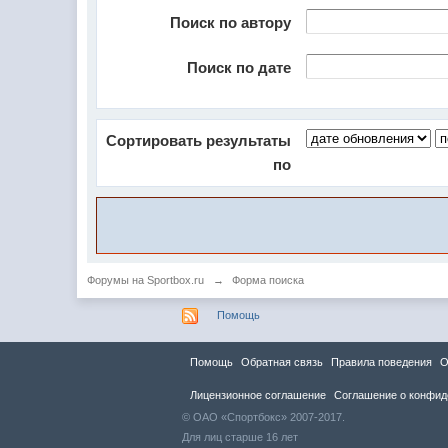
Поиск по автору
Поиск по дате
Сортировать результаты
по
Форумы на Sportbox.ru
→
Форма поиска
Помощь
Помощь
Обратная связь
Правила повeдения
О
Лицензионное соглашение
Соглашение о конфид
© ОАО «Спортбокс» 2007-2017.
Для лиц старше 16 лет