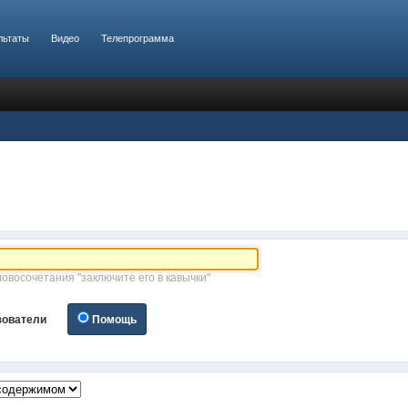
льтаты
Видео
Телепрограмма
ловосочетания "заключите его в кавычки"
зователи
Помощь