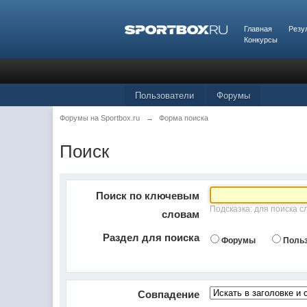
Главная
Резу
Конкурсы
Пользователи
Форумы
Форумы на Sportbox.ru
→
Форма поиска
Поиск
Поиск по ключевым
Подсказка: для поиска с
словам
Раздел для поиска
Форумы
Поль
Совпадение