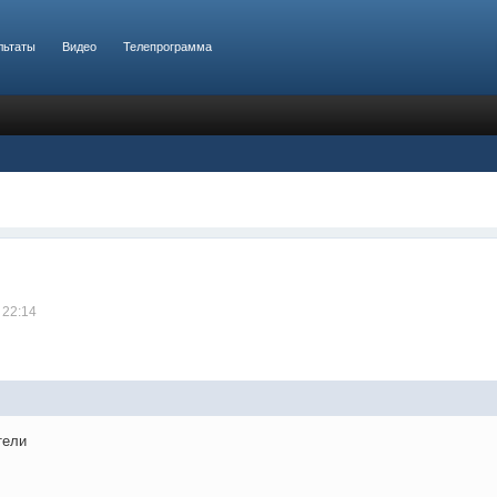
льтаты
Видео
Телепрограмма
 22:14
тели