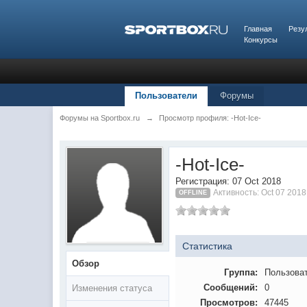
Главная
Резу
Конкурсы
Пользователи
Форумы
Форумы на Sportbox.ru
→
Просмотр профиля: -Hot-Ice-
-Hot-Ice-
Регистрация: 07 Oct 2018
Активность: Oct 07 2018
OFFLINE
Статистика
Обзор
Группа:
Пользова
Сообщений:
0
Изменения статуса
Просмотров:
47445