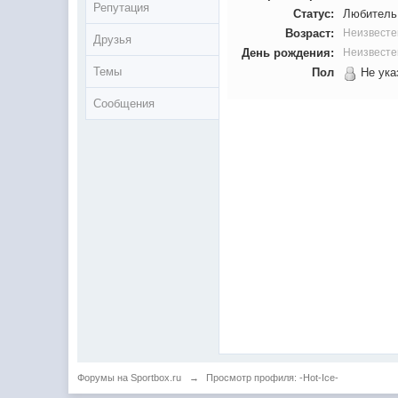
Репутация
Статус:
Любитель
Возраст:
Неизвесте
Друзья
День рождения:
Неизвесте
Темы
Пол
Не ука
Сообщения
Форумы на Sportbox.ru
→
Просмотр профиля: -Hot-Ice-