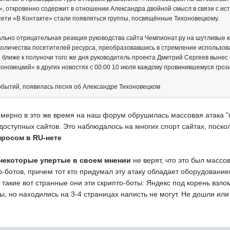
», откровенно содержит в отношении Александра двойной смысл в связи с ист
 сети «В Контакте» стали появляться группы, посвящённые Тихоновецкому.
ально отрицательная реакция руководства сайта Чемпионат.ру на шутливые ко
количества посетителей ресурса, преобразовавшись в стремление использова
уже ближе к полуночи того же дня руководитель проекта Дмитрий Сергеев вын
новецкий» в других новостях с 00:00 10 июля каждому провинившемуся грози
событий, появилась песня об Александре Тихоновецком
мерно в это же время на наш форум обрушилась массовая атака "п
оступных сайтов. Это наблюдалось на многих спорт сайтах, поско
росом в RU-нете
некоторые упертые в своем мнении
не верят, что это был масс
о-ботов, причем тот кто придумал эту атаку обладает оборудование
 такие вот странные они эти скрипто-боты: Яндекс под корень взло
ы, но находились на 3-4 страницах написть не могут. Не дошли ил