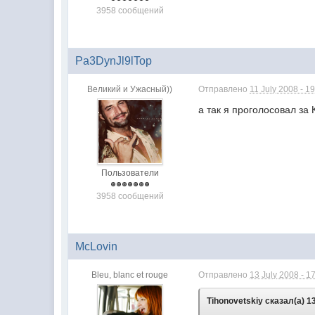
3958 сообщений
Pa3DynJl9lTop
Великий и Ужасный))
Отправлено
11 July 2008 - 1
а так я проголосовал за
Пользователи
3958 сообщений
McLovin
Bleu, blanc et rouge
Отправлено
13 July 2008 - 1
Tihonovetskiy сказал(а) 13