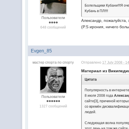
Болельщики Кубани!!!Я оче
Кубань в ПЛ!!!!
Пользователи
Александр, пожалуйста,
(P.S ирония, ничего бол
648 сообщений
Evgen_85
мастер спорта по спорту
Отправлено
17 July 2008 - 1
Материал из Википеди
Цитата
Популярность в интернет
8 июля 2008 года
Алексан
Пользователи
сайте[3], причиной которы
1327 сообщений
со времён дисквалификаци
людей.
Следующая волна популяр
этот день на том же сайте