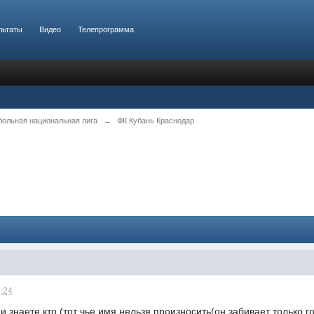
льтаты
Видео
Телепрограмма
больная национальная лига
→
ФК Кубань Краснодар
0:24
 знаете кто (тот чье имя нельзя произносить(он забивает только го