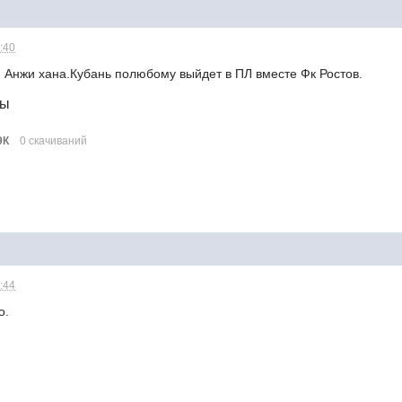
1:40
я Анжи хана.Кубань полюбому выйдет в ПЛ вместе Фк Ростов.
лы
9К
0 скачиваний
1:44
о.