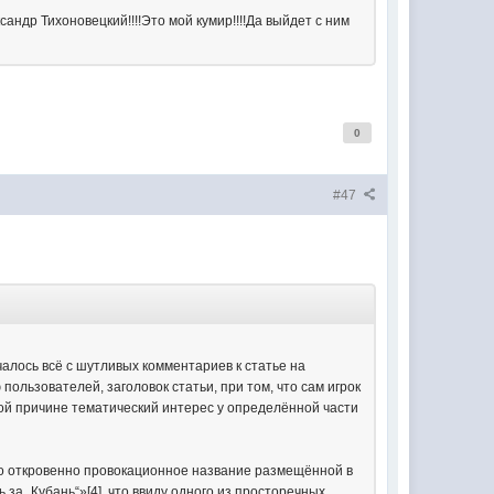
сандр Тихоновецкий!!!!Это мой кумир!!!!Да выйдет с ним
0
#47
чалось всё с шутливых комментариев к статье на
ользователей, заголовок статьи, при том, что сам игрок
ой причине тематический интерес у определённой части
ло откровенно провокационное название размещённой в
за „Кубань“»[4], что ввиду одного из просторечных