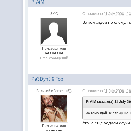
PrAiM
ЗМС
Отправлено
11 July 2008 - 1
За командой не слежу, н
Пользователи
6755 сообщений
Pa3DynJl9lTop
Великий и Ужасный))
Отправлено
11 July 2008 - 1
PrAiM сказал(а) 11 July 20
За командой не слежу, но
Ага. а еще ходили слухи
Пользователи