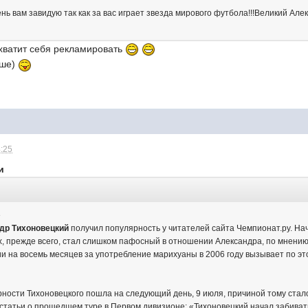
нь вам завидую так как за вас играет звезда мирового футбола!!!Великий Алек
 хватит себя рекламировать
ьше)
4:25
и
е
др Тихоновецкий
получил популярность у читателей сайта Чемпионат.ру. На
х, прежде всего, стал слишком пафосный в отношении Александра, по мнению п
и на восемь месяцев за употребление марихуаны в 2006 году вызывает по эт
ности Тихоновецкого пошла на следующий день, 9 июля, причиной тому ста
 статьи о прошедшем туре в Первом дивизионе: «Тихоновецкий начал забивать 