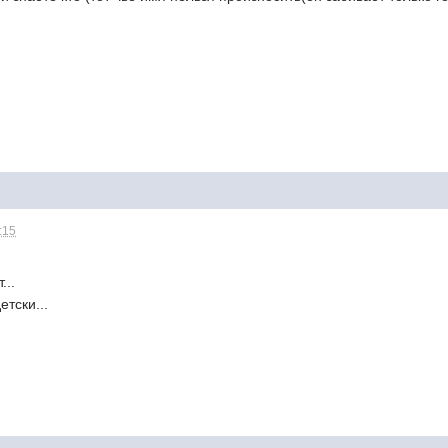
1:15
...
етски...