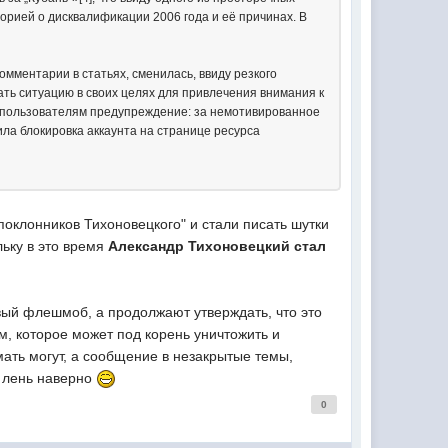
орией о дисквалификации 2006 года и её причинах. В
мментарии в статьях, сменилась, ввиду резкого
ть ситуацию в своих целях для привлечения внимания к
ес пользователям предупреждение: за немотивированное
ла блокировка аккаунта на странице ресурса
оклонников Тихоновецкого" и стали писать шутки
льку в это время
Александр Тихоновецкий стал
овый флешмоб, а продолжают утверждать, что это
м, которое может под корень уничтожить и
мать могут, а сообщение в незакрытые темы,
и лень наверно
0