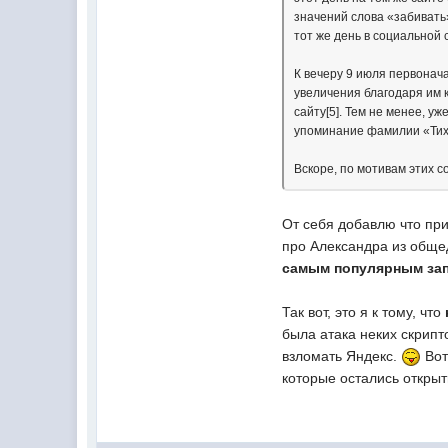
значений слова «забивать
тот же день в социальной
К вечеру 9 июля первонач
увеличения благодаря им 
сайту[5]. Тем не менее, 
упоминание фамилии «Тихо
Вскоре, по мотивам этих 
От себя добавлю что при
про Александра из общед
самым популярным зап
Так вот, это я к тому, что
была атака неких скрипт
взломать Яндекс.
Вот
которые остались открыт