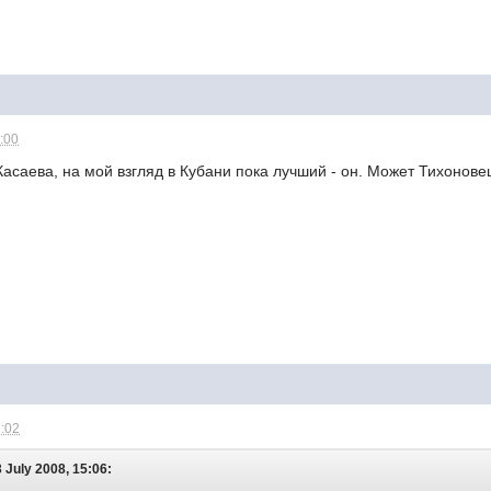
9:00
 Касаева, на мой взгляд в Кубани пока лучший - он. Может Тихонове
7:02
 July 2008, 15:06: