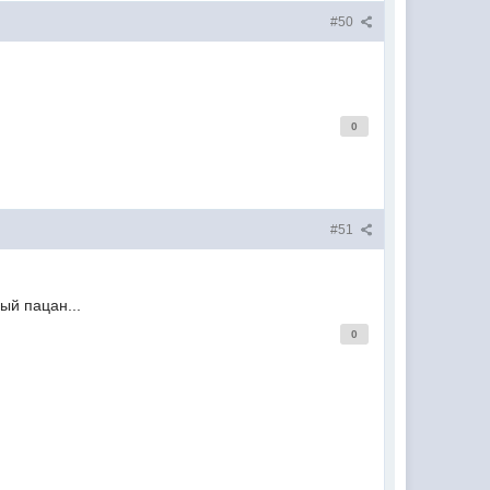
#50
0
#51
ый пацан...
0