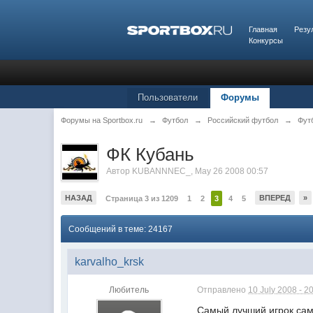
Главная
Резу
Конкурсы
Пользователи
Форумы
Форумы на Sportbox.ru
→
Футбол
→
Российский футбол
→
Фут
ФК Кубань
Автор
KUBANNNEC_
,
May 26 2008 00:57
НАЗАД
ВПЕРЕД
»
Страница 3 из 1209
1
2
3
4
5
Сообщений в теме: 24167
karvalho_krsk
Любитель
Отправлено
10 July 2008 - 2
Самый лучший игрок сами