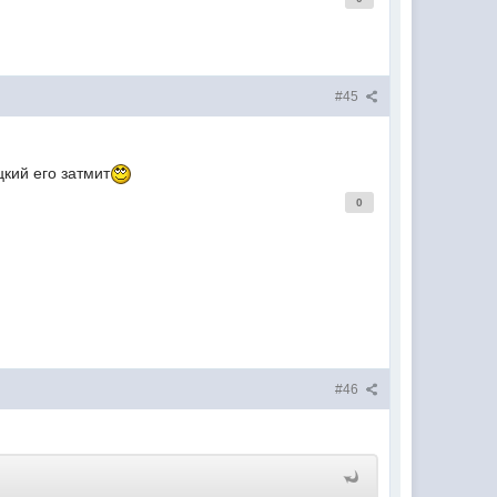
#45
цкий его затмит
0
#46