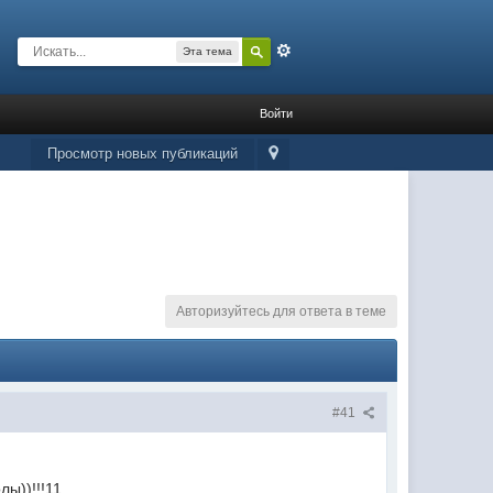
Расширенный
Эта тема
Войти
Просмотр новых публикаций
Авторизуйтесь для ответа в теме
#41
лы))!!!11