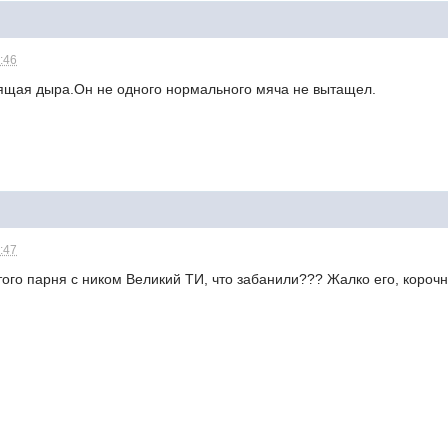
1:46
щая дыра.Он не одного нормального мяча не вытащел.
1:47
 того парня с ником Великий ТИ, что забанили??? Жалко его, корочн