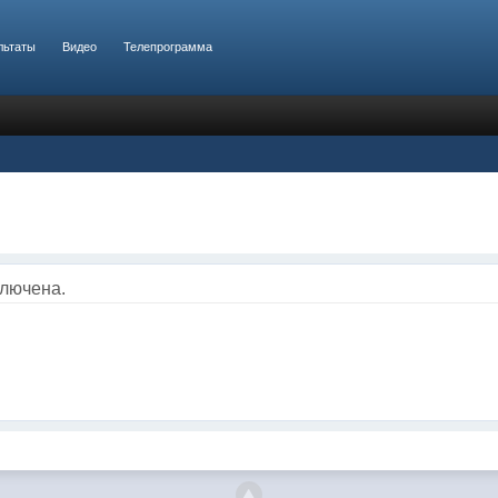
льтаты
Видео
Телепрограмма
ключена.