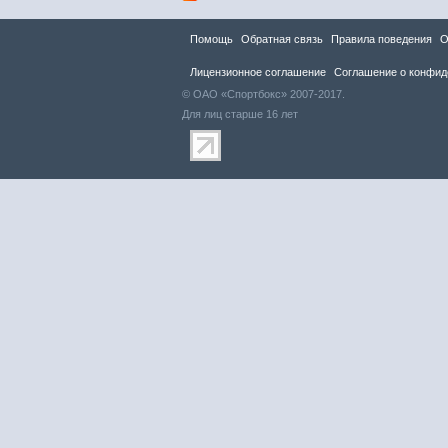
Помощь
Обратная связь
Правила повeдения
О
Лицензионное соглашение
Соглашение о конфид
© ОАО «Спортбокс» 2007-2017.
Для лиц старше 16 лет