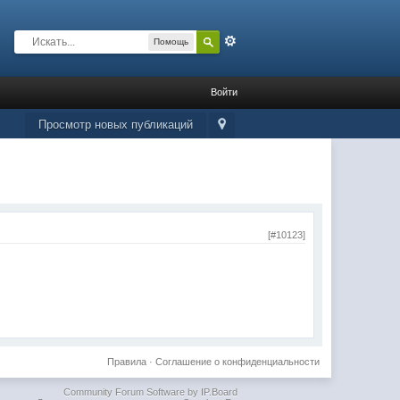
Расширенный
Помощь
Войти
Просмотр новых публикаций
[#10123]
Правила
·
Соглашение о конфиденциальности
Community Forum Software by IP.Board