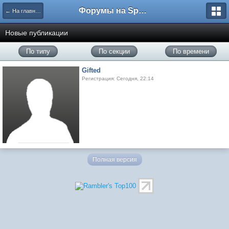
Форумы на Sportbox.ru
← На главную
Новые публикации
По типу
По секции
По времени
Gifted
Регистрация: Сегодня, 22:14
Полная версия