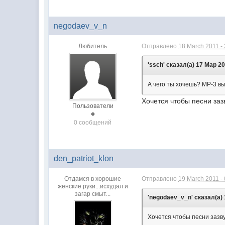
negodaev_v_n
Любитель
Отправлено
18 March 2011 -
'ssch' сказал(а) 17 Мар 20
А чего ты хочешь? МР-3 в
Хочется чтобы песни заз
Пользователи
0 сообщений
den_patriot_klon
Отдамся в хорошие
Отправлено
19 March 2011 -
женские руки...исхудал и
загар смыт...
'negodaev_v_n' сказал(а) 
Хочется чтобы песни зазв