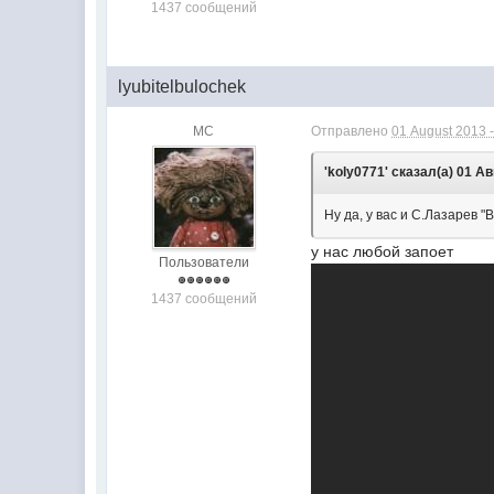
1437 сообщений
lyubitelbulochek
МС
Отправлено
01 August 2013 -
'koly0771' сказал(а) 01 Ав
Ну да, у вас и С.Лазарев 
у нас любой запоет
Пользователи
1437 сообщений