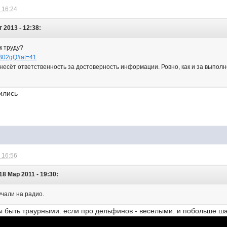
 16:24
г 2013 - 12:38:
к труду?
u4B02gQ#at=41
несёт ответственность за достоверность информации. Ровно, как и за выпол
лились
 16:56
18 Мар 2011 - 19:30:
учали на радио.
ы быть траурными. если про дельфинов - веселыми. и побольше ш