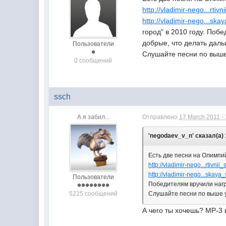
http://vladimir-nego...rtivn
http://vladimir-nego...skay
город" в 2010 году. Поб
добрые, что делать дал
Пользователи
Слушайте песни по выше
0 сообщений
ssch
А я забил...
Отправлено
17 March 2011 -
'negodaev_v_n' сказал(а) 
Есть две песни на Олимпи
http://vladimir-nego...rtivnii_
http://vladimir-nego...skaya_s
Пользователи
Победителям вручили нагр
5225 сообщений
Слушайте песни по выше 
А чего ты хочешь? МР-3 