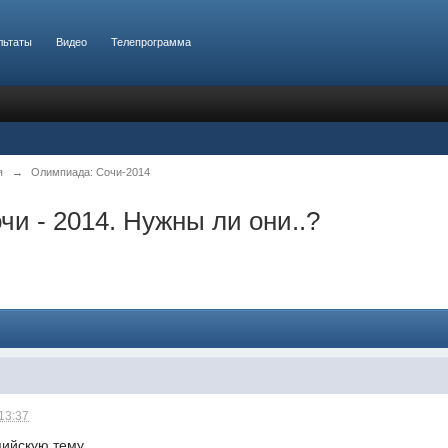
льтаты
Видео
Телепрограмма
я
→
Олимпиада: Сочи-2014
и - 2014. Нужны ли они..?
 13:37
пийскую тему