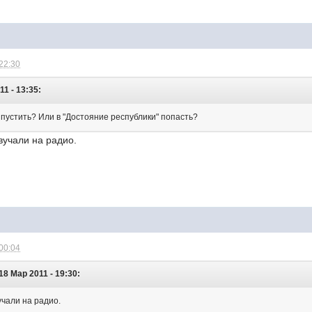
 22:30
11 - 13:35:
ыпустить? Или в "Достояние республики" попасть?
вучали на радио.
 00:04
18 Мар 2011 - 19:30:
учали на радио.