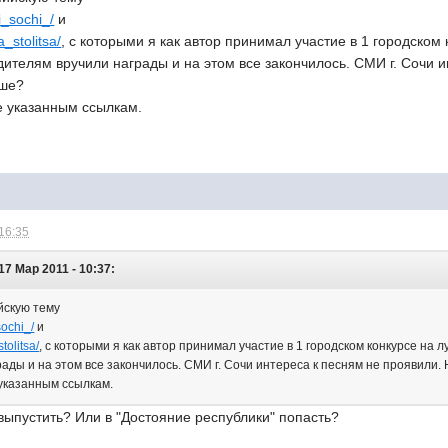
ii_sochi_/
и
a_stolitsa/
, с которыми я как автор принимал участие в 1 городско
едителям вручили награды и на этом все закончилось. СМИ г. Сочи 
ьше?
 указанным ссылкам.
 16:35
17 Мар 2011 - 10:37:
йскую тему
sochi_/
и
tolitsa/
, с которыми я как автор принимал участие в 1 городском конкурсе на 
ады и на этом все закончилось. СМИ г. Сочи интереса к песням не проявили.
указанным ссылкам.
выпустить? Или в "Достояние республики" попасть?