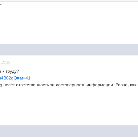
"
 15:38
 к труду?
Rbu4B02gQ#at=41
во
несёт ответственность за достоверность информации. Ровно, как