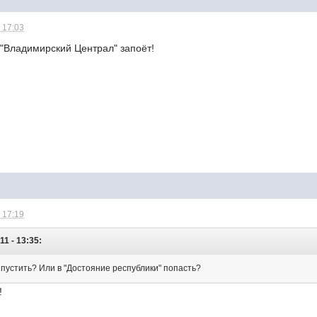
 17:03
в "Владимирский Централ" запоёт!
 17:19
11 - 13:35:
ыпустить? Или в "Достояние республики" попасть?
!