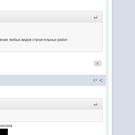
нение любых видов строительных работ.
0
#7
ансона