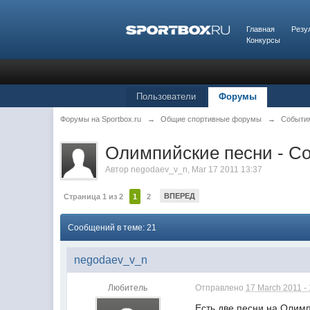
Главная
Резу
Конкурсы
Пользователи
Форумы
Форумы на Sportbox.ru
→
Общие спортивные форумы
→
Cобыти
Олимпийские песни - Соч
Автор
negodaev_v_n
,
Mar 17 2011 13:37
ВПЕРЕД
Страница 1 из 2
1
2
Сообщений в теме: 21
negodaev_v_n
Любитель
Отправлено
17 March 2011 -
Есть две песни на Олим