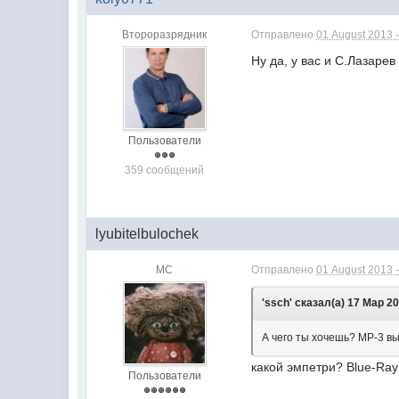
Второразрядник
Отправлено
01 August 2013 -
Ну да, у вас и С.Лазаре
Пользователи
359 сообщений
lyubitelbulochek
МС
Отправлено
01 August 2013 -
'ssch' сказал(а) 17 Мар 20
А чего ты хочешь? МР-3 в
какой эмпетри? Blue-Ray
Пользователи