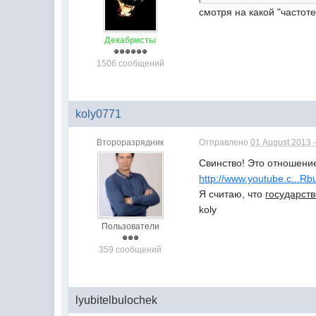
смотря на какой "частоте
Декабристы
1506 сообщений
koly0771
Второразрядник
Отправлено
01 August 2013 -
Свинство! Это отношение
http://www.youtube.c...
Я считаю, что
государст
koly
Пользователи
359 сообщений
lyubitelbulochek