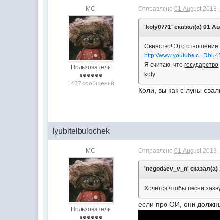
МС
Отправлено
01 August 2013 -
'koly0771' сказал(а) 01 Ав
Свинство! Это отношение 
http://www.youtube.c...Rb
Я считаю, что
государство
Пользователи
koly
1437 сообщений
Коли, вы как с луны сва
lyubitelbulochek
МС
Отправлено
01 August 2013 -
'negodaev_v_n' сказал(а) 
Хочется чтобы песни зазв
если про ОИ, они должн
Пользователи