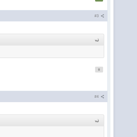
#3
0
#4