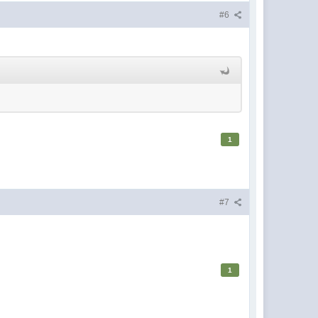
#6
1
#7
1