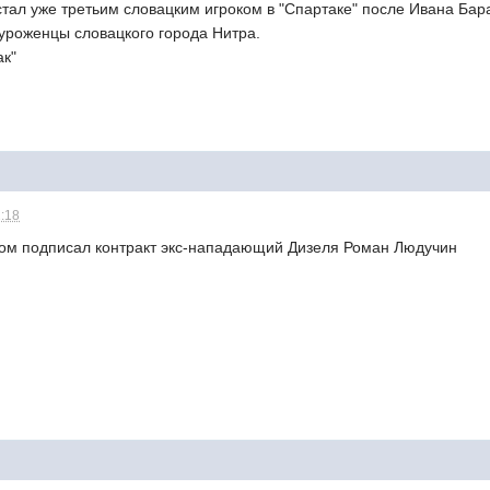
тал уже третьим словацким игроком в "Спартаке" после Ивана Бар
 уроженцы словацкого города Нитра.
ак"
1:18
аком подписал контракт экс-нападающий Дизеля Роман Людучин