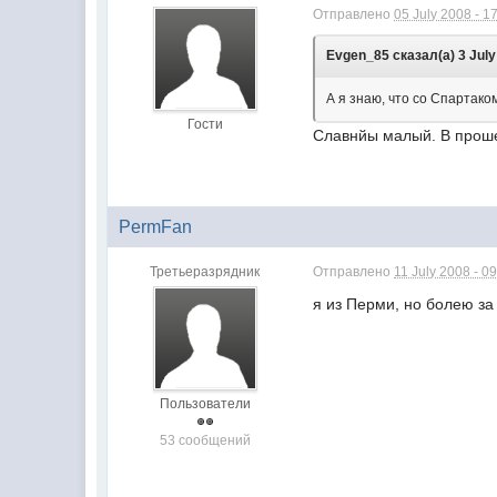
Отправлено
05 July 2008 - 1
Evgen_85 сказал(а) 3 July
А я знаю, что со Спартак
Гости
Славнйы малый. В проше
PermFan
Третьеразрядник
Отправлено
11 July 2008 - 0
я из Перми, но болею за
Пользователи
53 сообщений