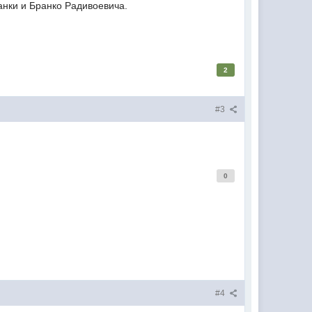
анки и Бранко Радивоевича.
2
#3
0
#4