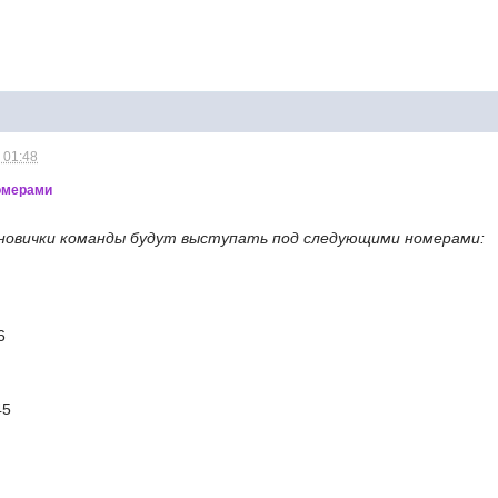
 01:48
омерами
новички команды будут выступать под следующими номерами:
6
45