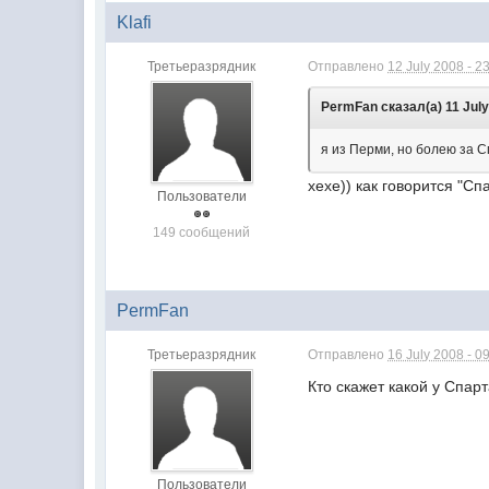
Klafi
Третьеразрядник
Отправлено
12 July 2008 - 2
PermFan сказал(а) 11 July
я из Перми, но болею за 
хехе)) как говорится "Сп
Пользователи
149 сообщений
PermFan
Третьеразрядник
Отправлено
16 July 2008 - 0
Кто скажет какой у Спар
Пользователи