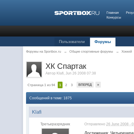
Главная
Резу
Конкурсы
Пользователи
Форумы
Форумы на Sportbox.ru
→
Общие спортивные форумы
→
Хоккей
ХК Спартак
Автор
Klafi
,
Jun 26 2008 07:38
ВПЕРЕД
»
Страница 1 из 94
1
2
3
Сообщений в теме: 1875
Klafi
Третьеразрядник
Отправлено
26 June 2008 - 
Достижения: Четырехкра