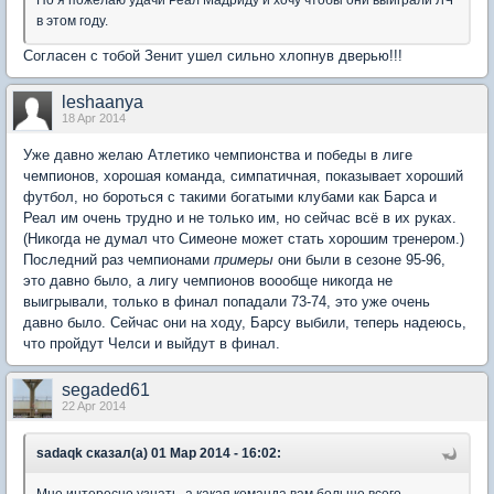
Но я пожелаю удачи Реал Мадриду и хочу чтобы они выиграли ЛЧ
в этом году.
Согласен с тобой Зенит ушел сильно хлопнув дверью!!!
leshaanya
18 Apr 2014
Уже давно желаю Атлетико чемпионства и победы в лиге
чемпионов, хорошая команда, симпатичная, показывает хороший
футбол, но бороться с такими богатыми клубами как Барса и
Реал им очень трудно и не только им, но сейчас всё в их руках.
(Никогда не думал что Симеоне может стать хорошим тренером.)
Последний раз чемпионами
примеры
они были в сезоне 95-96,
это давно было, а лигу чемпионов воообще никогда не
выигрывали, только в финал попадали 73-74, это уже очень
давно было. Сейчас они на ходу, Барсу выбили, теперь надеюсь,
что пройдут Челси и выйдут в финал.
segaded61
22 Apr 2014
sadaqk сказал(а) 01 Мар 2014 - 16:02: